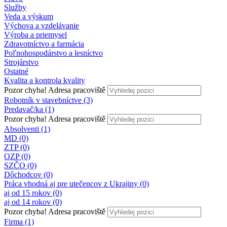
Služby
Veda a výskum
Výchova a vzdelávanie
Výroba a priemysel
Zdravotníctvo a farmácia
Poľnohospodárstvo a lesníctvo
Strojárstvo
Ostatné
Kvalita a kontrola kvality
Pozor chyba!
Adresa pracoviště
Robotník v stavebníctve (3)
Predavač/ka (1)
Pozor chyba!
Adresa pracoviště
Absolventi (1)
MD (0)
ZTP (0)
OZP (0)
SZČO (0)
Dôchodcov (0)
Práca vhodná aj pre utečencov z Ukrajiny (0)
aj od 15 rokov (0)
aj od 14 rokov (0)
Pozor chyba!
Adresa pracoviště
Firma (1)