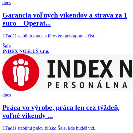
dnes
Garancia voľných víkendov a strava za 1
euro – Operát...
Hľadáš stabilnú prácu s férovým prístupom a čist...
Šaľa
INDEX NOSLUŠ s.r.o.
dnes
Práca vo výrobe, práca len cez týždeň,
voľné víkendy ...
Hľadáš stabilnú prácu blízko Šale, kde budeš vid...