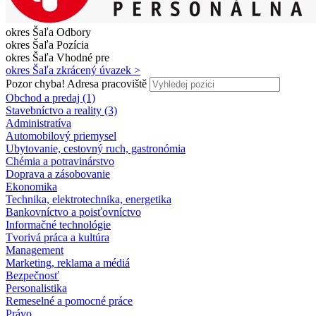
okres Šaľa
Odbory
okres Šaľa
Pozícia
okres Šaľa
Vhodné pre
okres Šaľa
zkrácený úvazek >
Pozor chyba!
Adresa pracoviště
Obchod a predaj (1)
Stavebníctvo a reality (3)
Administratíva
Automobilový priemysel
Ubytovanie, cestovný ruch, gastronómia
Chémia a potravinárstvo
Doprava a zásobovanie
Ekonomika
Technika, elektrotechnika, energetika
Bankovníctvo a poisťovníctvo
Informačné technológie
Tvorivá práca a kultúra
Management
Marketing, reklama a médiá
Bezpečnosť
Personalistika
Remeselné a pomocné práce
Právo