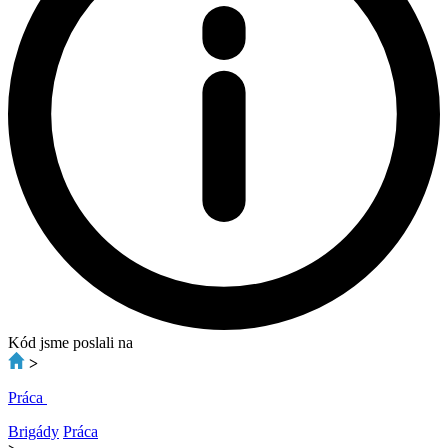
Kód jsme poslali na
>
Práca
Brigády
Práca