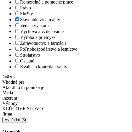
Remeselné a pomocné práce
Právo
Služby
Stavebníctvo a reality
Veda a výskum
Výchova a vzdelávanie
Výroba a priemysel
Zdravotníctvo a farmácia
Poľnohospodárstvo a lesníctvo
Strojárstvo
Ostatné
Kvalita a kontrola kvality
úväzok
Vhodné pre
Ako dlho tu ponuka je
Mzda
inzerent
Výhody
KĽÚČOVÉ SLOVO
firma
O portáli