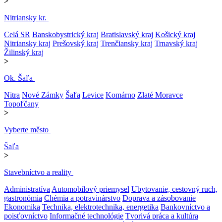
>
Nitriansky kr.
Celá SR
Banskobystrický kraj
Bratislavský kraj
Košický kraj
Nitriansky kraj
Prešovský kraj
Trenčiansky kraj
Trnavský kraj
Žilinský kraj
>
Ok. Šaľa
Nitra
Nové Zámky
Šaľa
Levice
Komárno
Zlaté Moravce
Topoľčany
>
Vyberte město
Šaľa
>
Stavebníctvo a reality
Administratíva
Automobilový priemysel
Ubytovanie, cestovný ruch,
gastronómia
Chémia a potravinárstvo
Doprava a zásobovanie
Ekonomika
Technika, elektrotechnika, energetika
Bankovníctvo a
poisťovníctvo
Informačné technológie
Tvorivá práca a kultúra