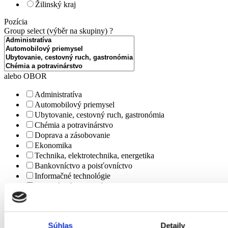
Žilinský kraj
Pozícia
Group select (výběr na skupiny)
?
alebo OBOR
Administratíva
Automobilový priemysel
Ubytovanie, cestovný ruch, gastronómia
Chémia a potravinárstvo
Doprava a zásobovanie
Ekonomika
Technika, elektrotechnika, energetika
Bankovníctvo a poisťovníctvo
Informačné technológie
Tvorivá práca a kultúra
Management
Marketing, reklama a médiá
Obchod a predaj
Súhlas
Detaily
Bezpečnosť