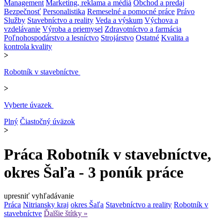
Management
Marketing, reklama a médiá
Obchod a predaj
Bezpečnosť
Personalistika
Remeselné a pomocné práce
Právo
Služby
Stavebníctvo a reality
Veda a výskum
Výchova a
vzdelávanie
Výroba a priemysel
Zdravotníctvo a farmácia
Poľnohospodárstvo a lesníctvo
Strojárstvo
Ostatné
Kvalita a
kontrola kvality
>
Robotník v stavebníctve
>
Vyberte úvazek
Plný
Čiastočný úväzok
>
Práca Robotník v stavebníctve,
okres Šaľa - 3 ponúk práce
upresniť vyhľadávanie
Práca
Nitriansky kraj
okres Šaľa
Stavebníctvo a reality
Robotník v
stavebníctve
Ďalšie štítky »