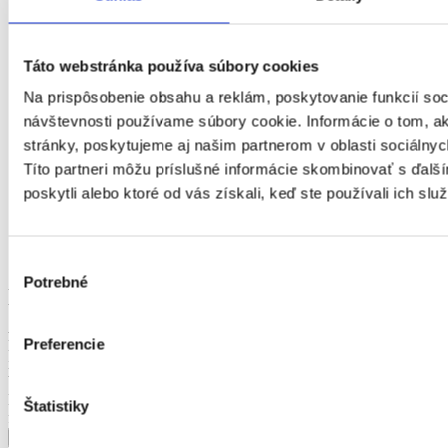
Personalistika
Remeselné a pomocné práce
Právo
Táto webstránka používa súbory cookies
Služby
Na prispôsobenie obsahu a reklám, poskytovanie funkcií soc
Stavebníctvo a reality
Veda a výskum
návštevnosti používame súbory cookie. Informácie o tom, 
Výchova a vzdelávanie
stránky, poskytujeme aj našim partnerom v oblasti sociálnych
Výroba a priemysel
Títo partneri môžu príslušné informácie skombinovať s ďalší
Zdravotníctvo a farmácia
poskytli alebo ktoré od vás získali, keď ste používali ich služ
Poľnohospodárstvo a lesníctvo
Strojárstvo
Ostatné
Kvalita a kontrola kvality
Výber
Potrebné
súhlasu
úväzok
Vhodné pre
Ako dlho tu ponuka je
Preferencie
Mzda
inzerent
Výhody
KĽÚČOVÉ SLOVO
Štatistiky
firma