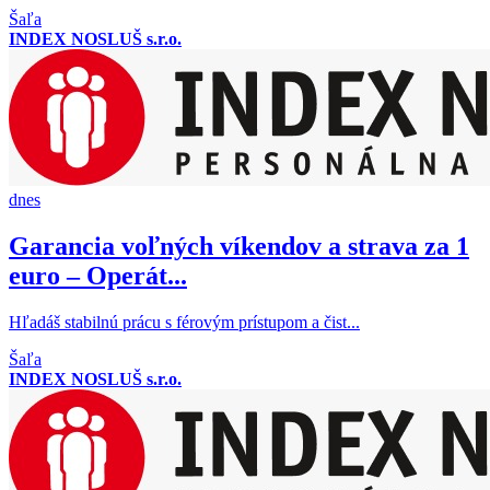
Šaľa
INDEX NOSLUŠ s.r.o.
dnes
Garancia voľných víkendov a strava za 1
euro – Operát...
Hľadáš stabilnú prácu s férovým prístupom a čist...
Šaľa
INDEX NOSLUŠ s.r.o.