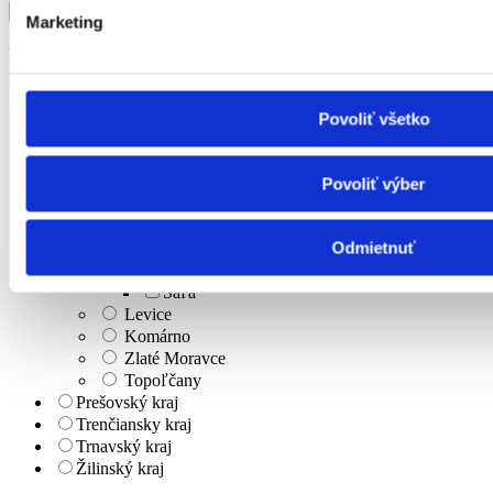
Marketing
Upresniť výsledok
Lokalita
Povoliť všetko
Banskobystrický kraj
Bratislavský kraj
Košický kraj
Povoliť výber
Nitriansky kraj
Nitra
Odmietnuť
Nové Zámky
Šaľa
Šaľa
Levice
Komárno
Zlaté Moravce
Topoľčany
Prešovský kraj
Trenčiansky kraj
Trnavský kraj
Žilinský kraj