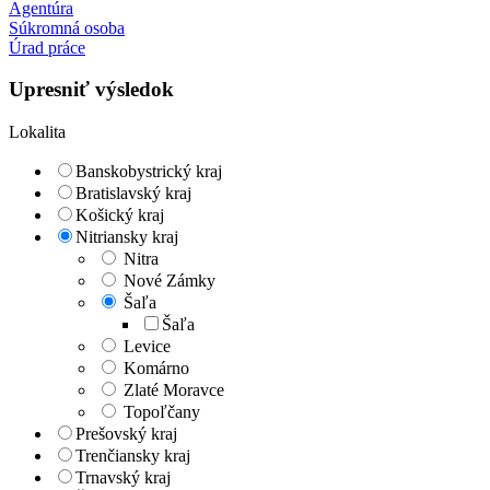
Agentúra
Súkromná osoba
Úrad práce
Upresniť výsledok
Lokalita
Banskobystrický kraj
Bratislavský kraj
Košický kraj
Nitriansky kraj
Nitra
Nové Zámky
Šaľa
Šaľa
Levice
Komárno
Zlaté Moravce
Topoľčany
Prešovský kraj
Trenčiansky kraj
Trnavský kraj