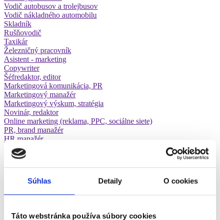
Vodič autobusov a trolejbusov
Vodič nákladného automobilu
Skladník
Rušňovodič
Taxikár
Železničný pracovník
Asistent - marketing
Copywriter
Šéfredaktor, editor
Marketingová komunikácia, PR
Marketingový manažér
Marketingový výskum, stratégia
Novinár, redaktor
Online marketing (reklama, PPC, sociálne siete)
PR, brand manažér
HR manažér
Personalista, recruiter
Pracovný psychológ
Doplňovač tovaru, merchandiser
Hosteska, promotér
Súhlas
Detaily
O cookies
Nákupca
Obchodný asistent
Obchodný manažér
Obchodný zástupca, asistent, manažér
Táto webstránka používa súbory cookies
Pracovník call centra