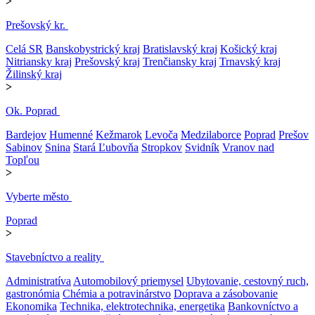
>
Prešovský kr.
Celá SR
Banskobystrický kraj
Bratislavský kraj
Košický kraj
Nitriansky kraj
Prešovský kraj
Trenčiansky kraj
Trnavský kraj
Žilinský kraj
>
Ok. Poprad
Bardejov
Humenné
Kežmarok
Levoča
Medzilaborce
Poprad
Prešov
Sabinov
Snina
Stará Ľubovňa
Stropkov
Svidník
Vranov nad
Topľou
>
Vyberte město
Poprad
>
Stavebníctvo a reality
Administratíva
Automobilový priemysel
Ubytovanie, cestovný ruch,
gastronómia
Chémia a potravinárstvo
Doprava a zásobovanie
Ekonomika
Technika, elektrotechnika, energetika
Bankovníctvo a