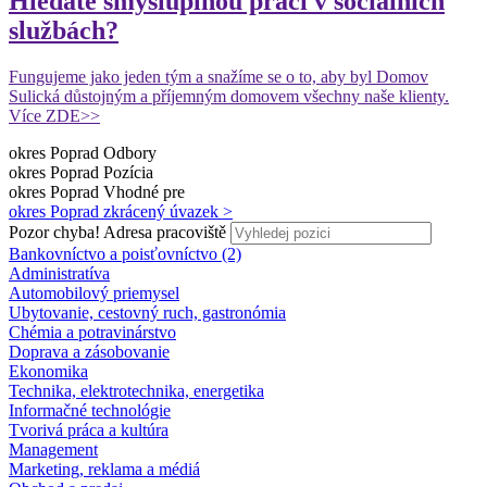
Hledáte smysluplnou práci v sociálních
službách?
Fungujeme jako jeden tým a snažíme se o to, aby byl Domov
Sulická důstojným a příjemným domovem všechny naše klienty.
Více ZDE>>
okres Poprad
Odbory
okres Poprad
Pozícia
okres Poprad
Vhodné pre
okres Poprad
zkrácený úvazek >
Pozor chyba!
Adresa pracoviště
Bankovníctvo a poisťovníctvo (2)
Administratíva
Automobilový priemysel
Ubytovanie, cestovný ruch, gastronómia
Chémia a potravinárstvo
Doprava a zásobovanie
Ekonomika
Technika, elektrotechnika, energetika
Informačné technológie
Tvorivá práca a kultúra
Management
Marketing, reklama a médiá