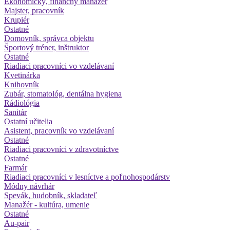
Ekonomický, finančný manažér
Majster, pracovník
Krupiér
Ostatné
Domovník, správca objektu
Športový tréner, inštruktor
Ostatné
Riadiaci pracovníci vo vzdelávaní
Kvetinárka
Knihovník
Zubár, stomatológ, dentálna hygiena
Rádiológia
Sanitár
Ostatní učitelia
Asistent, pracovník vo vzdelávaní
Ostatné
Riadiaci pracovníci v zdravotníctve
Ostatné
Farmár
Riadiaci pracovníci v lesníctve a poľnohospodárstv
Módny návrhár
Spevák, hudobník, skladateľ
Manažér - kultúra, umenie
Ostatné
Au-pair