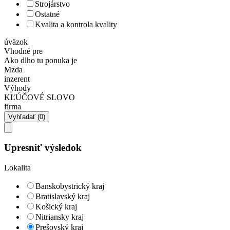
Strojárstvo
Ostatné
Kvalita a kontrola kvality
úväzok
Vhodné pre
Ako dlho tu ponuka je
Mzda
inzerent
Výhody
KĽÚČOVÉ SLOVO
firma
Upresniť výsledok
Lokalita
Banskobystrický kraj
Bratislavský kraj
Košický kraj
Nitriansky kraj
Prešovský kraj