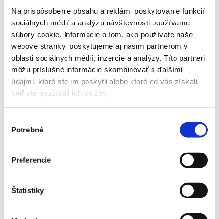
Predavač/ka
Na prispôsobenie obsahu a reklám, poskytovanie funkcií
Realitný maklér
sociálnych médií a analýzu návštevnosti používame
Reklamačné oddelenie
Vedúci call centra
súbory cookie. Informácie o tom, ako používate naše
Vedúci nákupu, odbytu
webové stránky, poskytujeme aj našim partnerom v
Vedúci predajne, prevádzky
oblasti sociálnych médií, inzercie a analýzy. Títo partneri
Doučovanie
Fotograf
môžu príslušné informácie skombinovať s ďalšími
Opatrovanie detí
údajmi, ktoré ste im poskytli alebo ktoré od vás získali,
Inštalatér
keď ste používali ich služby.
Kaderníčka
Kozmetička, vizážistka
Manikérka, pedikérka
Výber
Masér
Potrebné
Obsluha čerpacej stanice
súhlasu
Záhradník
Zlatník, klenotník
Inštruktor autoškoly
Preferencie
Lektor jazykov
Špeciálny pedagóg
Lektor, školiteľ
Štatistiky
Učiteľ materskej školy
Učiteľ strednej školy
Učiteľ základnej školy
Vychovávateľ