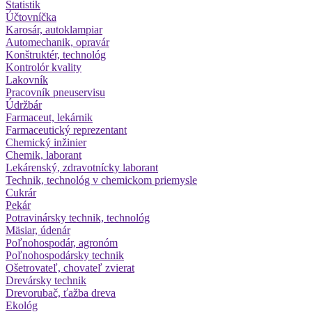
Štatistik
Účtovníčka
Karosár, autoklampiar
Automechanik, opravár
Konštruktér, technológ
Kontrolór kvality
Lakovník
Pracovník pneuservisu
Údržbár
Farmaceut, lekárnik
Farmaceutický reprezentant
Chemický inžinier
Chemik, laborant
Lekárenský, zdravotnícky laborant
Technik, technológ v chemickom priemysle
Cukrár
Pekár
Potravinársky technik, technológ
Mäsiar, údenár
Poľnohospodár, agronóm
Poľnohospodársky technik
Ošetrovateľ, chovateľ zvierat
Drevársky technik
Drevorubač, ťažba dreva
Ekológ