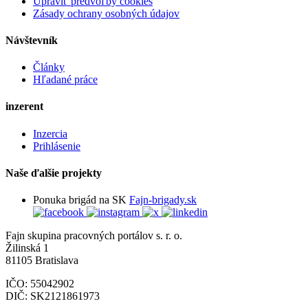
Upraviť predvoľby cookies
Zásady ochrany osobných údajov
Návštevník
Články
Hľadané práce
inzerent
Inzercia
Prihlásenie
Naše ďalšie projekty
Ponuka brigád na SK
Fajn-brigady.sk
Fajn skupina pracovných portálov s. r. o.
Žilinská 1
81105 Bratislava
IČO: 55042902
DIČ: SK2121861973