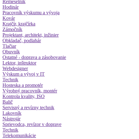
Remeselník
Hodinár
Pracovník výskumu a vývoja
Kovár
Krajčír, krajčírka
Zámočník
Projektant, architekt, inžinier
Obkladač, podlahár
Tlačiar
Obuvník
Ostatné - doprava a zásobovanie
Lektor, inštruktor
Webdesigner
Výskum a vývoj v IT
Technik
Hosteska a promotér
Výrobný pracovník, montér
Kontrola kvality, ISO
Balič
Servisný a revízny technik
Lakovník
Nástrojár
Sprievodca, revízor v doprave
Technik
Telekomunikácie