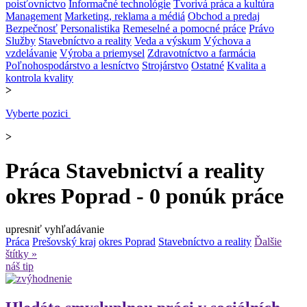
poisťovníctvo
Informačné technológie
Tvorivá práca a kultúra
Management
Marketing, reklama a médiá
Obchod a predaj
Bezpečnosť
Personalistika
Remeselné a pomocné práce
Právo
Služby
Stavebníctvo a reality
Veda a výskum
Výchova a
vzdelávanie
Výroba a priemysel
Zdravotníctvo a farmácia
Poľnohospodárstvo a lesníctvo
Strojárstvo
Ostatné
Kvalita a
kontrola kvality
>
Vyberte pozici
>
Práca Stavebnictví a reality
okres Poprad - 0 ponúk práce
upresniť vyhľadávanie
Práca
Prešovský kraj
okres Poprad
Stavebníctvo a reality
Ďalšie
štítky »
náš tip