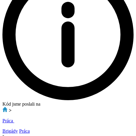
Kód jsme poslali na
>
Práca
Brigády
Práca