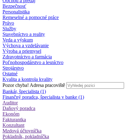
Obchod a predaj
Bezpečnosť
Personalistika
Remeselné a pomocné práce
Právo
Služby
Stavebníctvo a reality
Veda a výskum
Výchova a vzdelávanie
Výroba a priemysel
Zdravotníctvo a farmácia
Poľnohospodárstvo a lesníctvo
Strojárstvo
Ostatné
Kvalita a kontrola kvality
Pozor chyba!
Adresa pracoviště
Bankár, špecialista (1)
Finančný poradca, špecialista v banke (1)
Auditor
Daňový poradca
Ekonóm
Fakturantka
Konzultant
Mzdová účtovníčka
Pokladník, pokladníčka