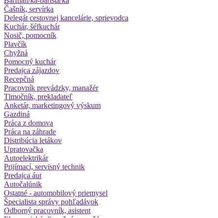
Barman/ka-barista/ka
Čašník, servírka
Delegát cestovnej kancelárie, sprievodca
Kuchár, šéfkuchár
Nosič, pomocník
Plavčík
Chyžná
Pomocný kuchár
Predajca zájazdov
Recepčná
Pracovník prevádzky, manažér
Tlmočník, prekladateľ
Anketár, marketingový výskum
Gazdiná
Práca z domova
Práca na záhrade
Distribúcia letákov
Upratovačka
Autoelektrikár
Prijímací, servisný technik
Predajca áut
Autočalúnik
Ostatné - automobilový priemysel
Špecialista správy pohľadávok
Odborný pracovník, asistent