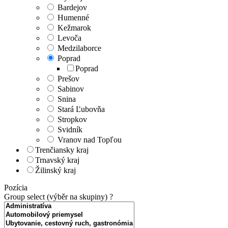
Bardejov
Humenné
Kežmarok
Levoča
Medzilaborce
Poprad
Poprad
Prešov
Sabinov
Snina
Stará Ľubovňa
Stropkov
Svidník
Vranov nad Topľou
Trenčiansky kraj
Trnavský kraj
Žilinský kraj
Pozícia
Group select (výběr na skupiny)
?