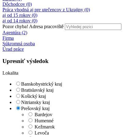
Dôchodcov (0)
Práca vhodná aj pre utečencov z Ukrajiny (0)
aj od 15 rokov (0)
aj od 14 rokov (0)
Pozor chyba!
Adresa pracoviště
Agentúra (2)
Firma
Súkromná osoba
Úrad práce
Upresniť výsledok
Lokalita
Banskobystrický kraj
Bratislavský kraj
Košický kraj
Nitriansky kraj
Prešovský kraj
Bardejov
Humenné
Kežmarok
Levoča