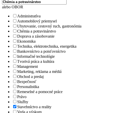
alebo OBOR
Administratíva
Automobilový priemysel
Ubytovanie, cestovný ruch, gastronómia
Chémia a potravinárstvo
Doprava a zásobovanie
Ekonomika
Technika, elektrotechnika, energetika
Bankovníctvo a poisťovníctvo
Informačné technológie
Tvorivá práca a kultúra
Management
Marketing, reklama a médiá
Obchod a predaj
Bezpečnosť
Personalistika
Remeselné a pomocné práce
Právo
Služby
Stavebníctvo a reality
Veda a výskum