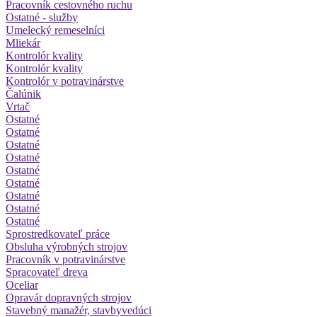
Pracovník cestovného ruchu
Ostatné - služby
Umelecký remeselníci
Mliekár
Kontrolór kvality
Kontrolór kvality
Kontrolór v potravinárstve
Čalúnik
Vrtač
Ostatné
Ostatné
Ostatné
Ostatné
Ostatné
Ostatné
Ostatné
Ostatné
Ostatné
Sprostredkovateľ práce
Obsluha výrobných strojov
Pracovník v potravinárstve
Spracovateľ dreva
Oceliar
Opravár dopravných strojov
Stavebný manažér, stavbyvedúci