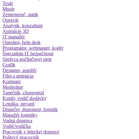
Tesár
Murár
Zememerač, statik
Opravár
Analytik, konzultant
Animácie 3D
IT manažér
Operátor, help desk
Programátor, webmaster, kodér
Špecialista IT bezpečnosti
Správca počítačovej siete
Grafik
Designer, aranžér
Film a animácia
Komparz
Moderátor
Tanečník, choreograf
Kuriér, vodič dodávky
Letuška, stevard
Dispečer, disponent, logistik
Manažér logistiky
Vodná doprava
Vodič/vodička
Pracovník v leteckej doprave
Poštový pracovník