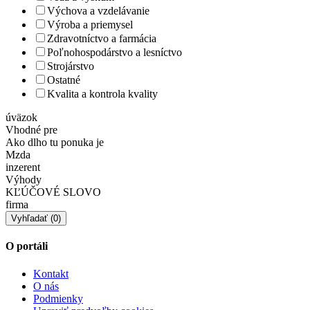
Výchova a vzdelávanie
Výroba a priemysel
Zdravotníctvo a farmácia
Poľnohospodárstvo a lesníctvo
Strojárstvo
Ostatné
Kvalita a kontrola kvality
úväzok
Vhodné pre
Ako dlho tu ponuka je
Mzda
inzerent
Výhody
KĽÚČOVÉ SLOVO
firma
O portáli
Kontakt
O nás
Podmienky