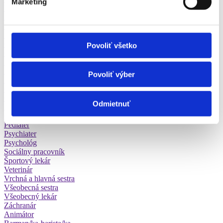
Marketing
Vysokoškolský učiteľ
Alergológ, imunológ
Dermatológ
Fyzioterapeut, rehabilitácia
Gynekológ, pôrodník
Povoliť všetko
Chirurg
Internista
Logopéd
Povoliť výber
Neurológ
Onkológ
Optik, optometrista
Odmietnuť
Lekár
Opatrovateľ, ošetrovateľ, osobný asistent
Pediater
Psychiater
Psychológ
Sociálny pracovník
Športový lekár
Veterinár
Vrchná a hlavná sestra
Všeobecná sestra
Všeobecný lekár
Záchranár
Animátor