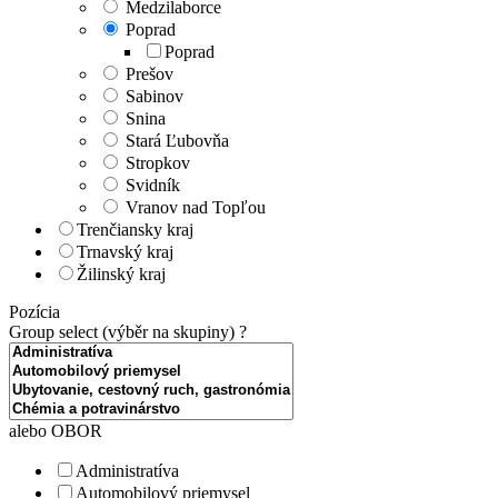
Medzilaborce
Poprad
Poprad
Prešov
Sabinov
Snina
Stará Ľubovňa
Stropkov
Svidník
Vranov nad Topľou
Trenčiansky kraj
Trnavský kraj
Žilinský kraj
Pozícia
Group select (výběr na skupiny)
?
alebo OBOR
Administratíva
Automobilový priemysel