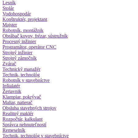
Lesník
Stolár
Vodohospodár
Konštruktér, projektant
Majster
Robotník, montážnik
Obrábač kovov, frézar, sústružník
Procesný inžinier
Programátor, operátor CNC
Strojný inžinier
Strojný zámočník
Zvárač
Technický manažér
Technik, technológ
Robotník v stavebníctve
Inštalatér
Žeriavnik
Klampiar, pokrývač
Maliar, natierač
Obsluha stavebných strojov
Realitný maklér
Rozpočtár, kalkulant
Správca nehnuteľností
Remeselník
Technik, technológ v stavebníctve