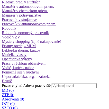
Riadiaci prac. v službách
Manažér v automobilovom priem.
Manažér v chemickom priem.
Manažér v potravinárstve
Pracovník v strojárstve
Pracovník v automobilovom priem.
Robotník
Robotník, pomocný pracovník
Vodič VZV
Mystery shopping (tajné nakupovanie)
Priamy predaj - MLM
Lektor/ka skupín, kurzov
Modelka vlasov
Operátor/ka výroby
Práca v rýchlom občerstvení
Vodič, kuriér - nábor
Pomocná sila v kuchyni
Usporiadateľ/ka, organizátor/ka
Brusič
Pozor chyba!
Adresa pracoviště
MD (0)
ZTP (0)
Absolventi (0)
OZP (0)
SZČO (0)