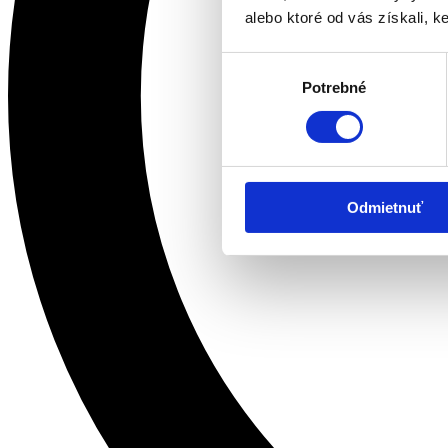
alebo ktoré od vás získali, ke
Výber
Potrebné
súhlasu
Odmietnuť