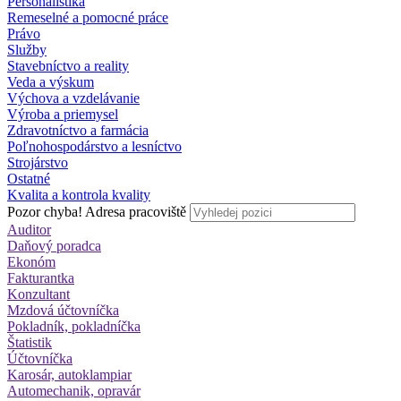
Personalistika
Remeselné a pomocné práce
Právo
Služby
Stavebníctvo a reality
Veda a výskum
Výchova a vzdelávanie
Výroba a priemysel
Zdravotníctvo a farmácia
Poľnohospodárstvo a lesníctvo
Strojárstvo
Ostatné
Kvalita a kontrola kvality
Pozor chyba!
Adresa pracoviště
Auditor
Daňový poradca
Ekonóm
Fakturantka
Konzultant
Mzdová účtovníčka
Pokladník, pokladníčka
Štatistik
Účtovníčka
Karosár, autoklampiar
Automechanik, opravár