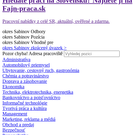
Hledáte práci na Slovensku? Najděte ji na
Fajn-praca.sk
Pracovní nabídky z celé SR, aktuální, ověřené a zdarma.
okres Sabinov
Odbory
okres Sabinov
Pozícia
okres Sabinov
Vhodné pre
okres Sabinov
zkrácený úvazek >
Pozor chyba!
Adresa pracoviště
Administratíva
Automobilový priemysel
Ubytovanie, cestovný ruch, gastronómia
Chémia a potravinárstvo
Doprava a zásobovanie
Ekonomika
Technika, elektrotechnika, energetika
Bankovníctvo a poisťovníctvo
Informačné technológie
Tvorivá práca a kultúra
Management
Marketing, reklama a médiá
Obchod a predaj
Bezpečnosť