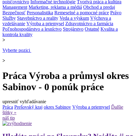
poisťovníctvo
Informačné technológie
Tvorivá práca a kultúra
Management
Marketing, reklama a médiá
Obchod a predaj
Bezpečnosť
Personalistika
Remeselné a pomocné práce
Právo
Služby
Stavebníctvo a reality
Veda a výskum
Výchova a
vzdelávanie
Výroba a priemysel
Zdravotníctvo a farmácia
Poľnohospodárstvo a lesníctvo
Strojárstvo
Ostatné
Kvalita a
kontrola kvality
>
Vyberte pozici
>
Práca Výroba a průmysl okres
Sabinov - 0 ponúk práce
upresniť vyhľadávanie
Práca
Prešovský kraj
okres Sabinov
Výroba a priemysel
Ďalšie
štítky »
náš tip