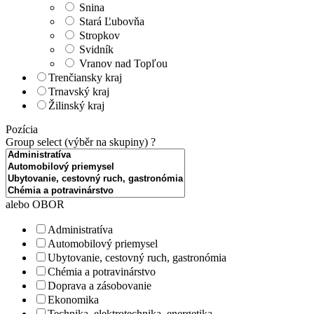
Snina
Stará Ľubovňa
Stropkov
Svidník
Vranov nad Topľou
Trenčiansky kraj
Trnavský kraj
Žilinský kraj
Pozícia
Group select (výběr na skupiny)
?
alebo OBOR
Administratíva
Automobilový priemysel
Ubytovanie, cestovný ruch, gastronómia
Chémia a potravinárstvo
Doprava a zásobovanie
Ekonomika
Technika, elektrotechnika, energetika