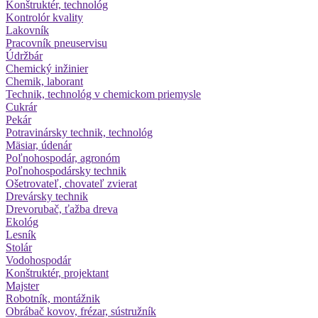
Konštruktér, technológ
Kontrolór kvality
Lakovník
Pracovník pneuservisu
Údržbár
Chemický inžinier
Chemik, laborant
Technik, technológ v chemickom priemysle
Cukrár
Pekár
Potravinársky technik, technológ
Mäsiar, údenár
Poľnohospodár, agronóm
Poľnohospodársky technik
Ošetrovateľ, chovateľ zvierat
Drevársky technik
Drevorubač, ťažba dreva
Ekológ
Lesník
Stolár
Vodohospodár
Konštruktér, projektant
Majster
Robotník, montážnik
Obrábač kovov, frézar, sústružník