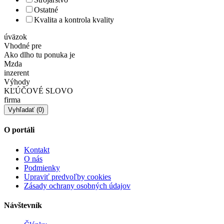
Ostatné
Kvalita a kontrola kvality
úväzok
Vhodné pre
Ako dlho tu ponuka je
Mzda
inzerent
Výhody
KĽÚČOVÉ SLOVO
firma
O portáli
Kontakt
O nás
Podmienky
Upraviť predvoľby cookies
Zásady ochrany osobných údajov
Návštevník