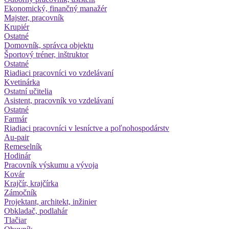
Ekonomický, finančný manažér
Majster, pracovník
Krupiér
Ostatné
Domovník, správca objektu
Športový tréner, inštruktor
Ostatné
Riadiaci pracovníci vo vzdelávaní
Kvetinárka
Ostatní učitelia
Asistent, pracovník vo vzdelávaní
Ostatné
Farmár
Riadiaci pracovníci v lesníctve a poľnohospodárstv
Au-pair
Remeselník
Hodinár
Pracovník výskumu a vývoja
Kovár
Krajčír, krajčírka
Zámočník
Projektant, architekt, inžinier
Obkladač, podlahár
Tlačiar