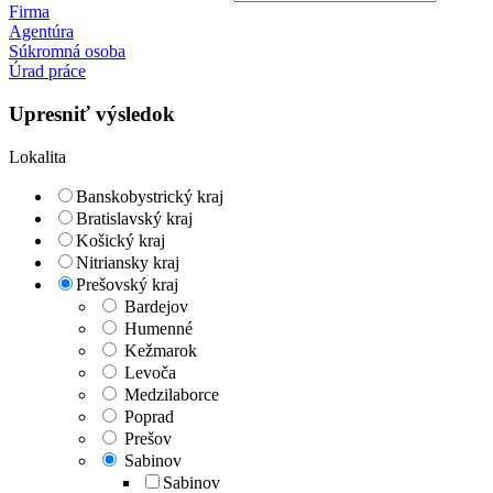
Firma
Agentúra
Súkromná osoba
Úrad práce
Upresniť výsledok
Lokalita
Banskobystrický kraj
Bratislavský kraj
Košický kraj
Nitriansky kraj
Prešovský kraj
Bardejov
Humenné
Kežmarok
Levoča
Medzilaborce
Poprad
Prešov
Sabinov
Sabinov