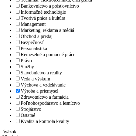
Bankovníctvo a poisťovníctvo
Informačné technológie
Tvorivá práca a kultúra
Management
Marketing, reklama a médiá
Obchod a predaj
Bezpečnosť
Personalistika
Remeselné a pomocné práce
Právo
Služby
Stavebníctvo a reality
Veda a výskum
Výchova a vzdelávanie
Výroba a priemysel
Zdravotníctvo a farmácia
Poľnohospodárstvo a lesníctvo
Strojárstvo
Ostatné
Kvalita a kontrola kvality
úväzok