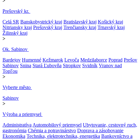
>
Prešovský kr.
Celá SR
Banskobystrický kraj
Bratislavský kraj
Košický kraj
Nitriansky kraj
Prešovský kraj
Trenčiansky kraj
Trnavský kraj
Žilinský kraj
>
Ok. Sabinov
Bardejov
Humenné
Kežmarok
Levoča
Medzilaborce
Poprad
Prešov
Sabinov
Snina
Stará Ľubovňa
Stropkov
Svidník
Vranov nad
Topľou
>
Vyberte město
Sabinov
>
Výroba a priemysel
Administratíva
Automobilový priemysel
Ubytovanie, cestovný ruch,
gastronómia
Chémia a potravinárstvo
Doprava a zásobovanie
Ekonomika
Technika, elektrotechnika, energetika
Bankovníctvo a