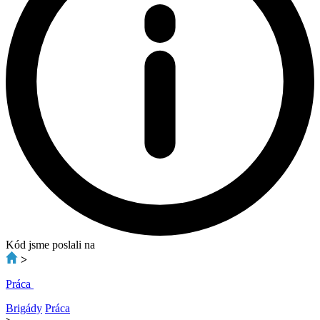
Kód jsme poslali na
>
Práca
Brigády
Práca