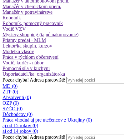
Manažér v automobilovom priem.
Manažér v chemickom priem.
Manažér v potravinárstve
Robotník
Robotník, pomocný pracovník
Vodič VZV
Mystery shopping (tajné nakupovanie)
Priamy predaj - MLM
Lektor/ka skupín, kurzov
Modelka vlasov
Práca v rýchlom občerstvení
Vodič, kuriér - nábor
Pomocná sila v kuchyni
Usporiadateľ/ka, organizátor/ka
Pozor chyba!
Adresa pracoviště
MD (0)
ZTP (0)
Absolventi (0)
OZP (0)
SZČO (0)
Dôchodcov (0)
Práca vhodná aj pre utečencov z Ukrajiny (0)
aj od 15 rokov (0)
aj od 14 rokov (0)
Pozor chyba!
Adresa pracoviště