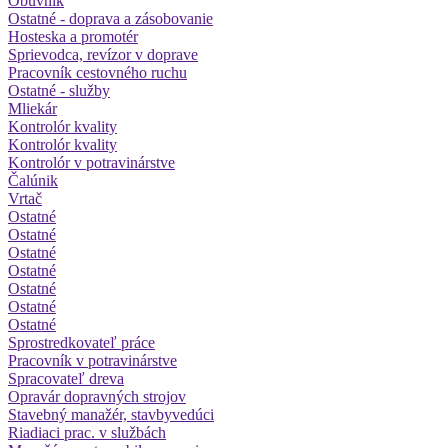
Obuvník
Ostatné - doprava a zásobovanie
Hosteska a promotér
Sprievodca, revízor v doprave
Pracovník cestovného ruchu
Ostatné - služby
Mliekár
Kontrolór kvality
Kontrolór kvality
Kontrolór v potravinárstve
Čalúnik
Vrtač
Ostatné
Ostatné
Ostatné
Ostatné
Ostatné
Ostatné
Ostatné
Sprostredkovateľ práce
Pracovník v potravinárstve
Spracovateľ dreva
Opravár dopravných strojov
Stavebný manažér, stavbyvedúci
Riadiaci prac. v službách