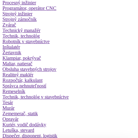
Procesný inžinier
Programátor, operátor CNC
Strojný inžinier
Strojný zámočník
Zvárač
Technický manažér
Technik, technológ
Robotník v stavebníctve
Inštalatér
Žeriavnik
Klampiar, pokrývač
Maliar, natierač
Obsluha stavebných strojov
Realitný maklér
Rozpočtár, kalkulant
Správca nehnuteľností
Remeselník
Technik, technológ v stavebníctve
Tesár
Murár
Zememerač, statik
Opravár
Kuriér, vodič dodávky
Letuška, stevard
Dispečer, disponent, logistik