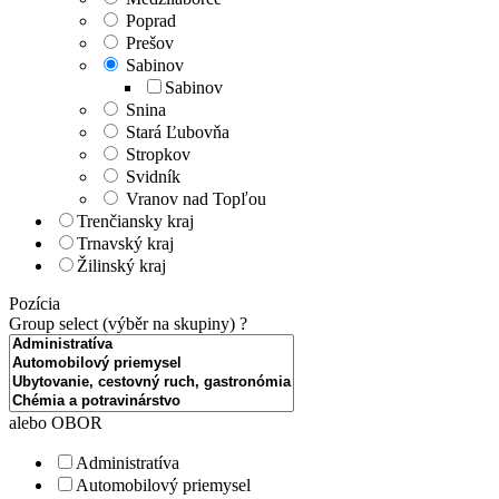
Poprad
Prešov
Sabinov
Sabinov
Snina
Stará Ľubovňa
Stropkov
Svidník
Vranov nad Topľou
Trenčiansky kraj
Trnavský kraj
Žilinský kraj
Pozícia
Group select (výběr na skupiny)
?
alebo OBOR
Administratíva
Automobilový priemysel