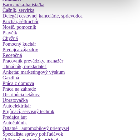
Barman/ka-barista/ka
Čašník, servírka
Delegát cestovnej kancelárie, sprievodca
Kuchár, šéfkuchár
Nosič, pomocník
Plavčík
Chyžná
Pomocný kuchár
Predajca zájazdov
Recepčná
Pracovník prevádzky, manažér
Tlmočník, prekladateľ
Anketár, marketingový výskum
Gazdiná
Práca z domova
Práca na záhrade
Distribúcia letákov
Upratovačka
Autoelektrikár
Prijímací, servisný technik
Predajca áut
Autočalúnik
Ostatné - automobilový priemysel
Špecialista správy pohľadávok
Odborný pracovník, asistent