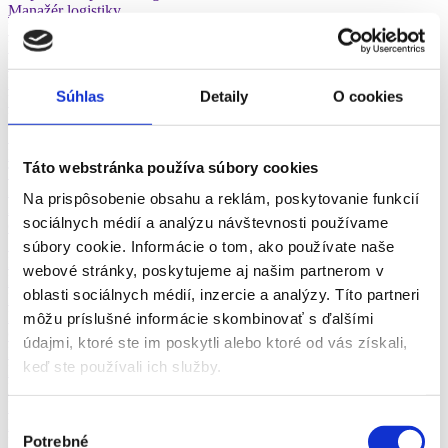
Manažér logistiky
Vodná doprava
Vodič/vodička
Pracovník v leteckej doprave
Poštový pracovník
Súhlas
Detaily
O cookies
Vodič autobusov a trolejbusov
Vodič nákladného automobilu
Skladník
Rušňovodič
Táto webstránka používa súbory cookies
Taxikár
Železničný pracovník
Na prispôsobenie obsahu a reklám, poskytovanie funkcií
Asistent - marketing
sociálnych médií a analýzu návštevnosti používame
Copywriter
Šéfredaktor, editor
súbory cookie. Informácie o tom, ako používate naše
Marketingová komunikácia, PR
webové stránky, poskytujeme aj našim partnerom v
Marketingový manažér
oblasti sociálnych médií, inzercie a analýzy. Títo partneri
Marketingový výskum, stratégia
Novinár, redaktor
môžu príslušné informácie skombinovať s ďalšími
Online marketing (reklama, PPC, sociálne siete)
údajmi, ktoré ste im poskytli alebo ktoré od vás získali,
PR, brand manažér
keď ste používali ich služby.
HR manažér
Personalista, recruiter
Pracovný psychológ
Výber
Predavač/ka
Potrebné
Realitný maklér
súhlasu