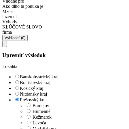
Vhodné pre
Ako dlho tu ponuka je
Mzda
inzerent
Výhody
KĽÚČOVÉ SLOVO
firma
Upresniť výsledok
Lokalita
Banskobystrický kraj
Bratislavský kraj
Košický kraj
Nitriansky kraj
Prešovský kraj
Bardejov
Humenné
Kežmarok
Levoča
Medzilaborce