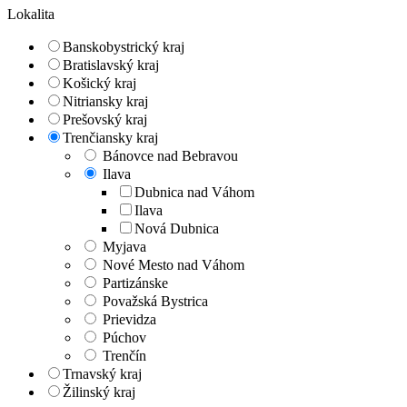
Lokalita
Banskobystrický kraj
Bratislavský kraj
Košický kraj
Nitriansky kraj
Prešovský kraj
Trenčiansky kraj
Bánovce nad Bebravou
Ilava
Dubnica nad Váhom
Ilava
Nová Dubnica
Myjava
Nové Mesto nad Váhom
Partizánske
Považská Bystrica
Prievidza
Púchov
Trenčín
Trnavský kraj
Žilinský kraj