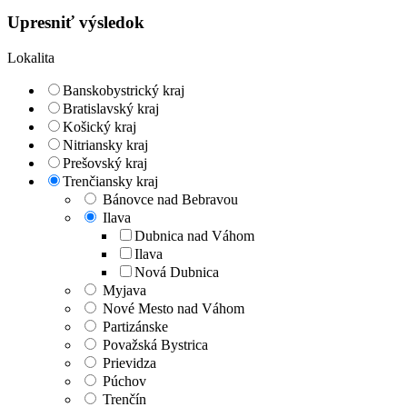
Upresniť výsledok
Lokalita
Banskobystrický kraj
Bratislavský kraj
Košický kraj
Nitriansky kraj
Prešovský kraj
Trenčiansky kraj
Bánovce nad Bebravou
Ilava
Dubnica nad Váhom
Ilava
Nová Dubnica
Myjava
Nové Mesto nad Váhom
Partizánske
Považská Bystrica
Prievidza
Púchov
Trenčín