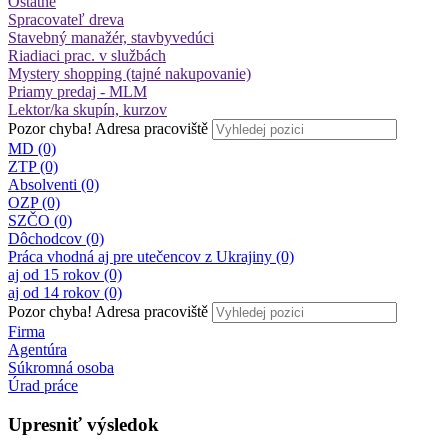
Ostatné
Spracovateľ dreva
Stavebný manažér, stavbyvedúci
Riadiaci prac. v službách
Mystery shopping (tajné nakupovanie)
Priamy predaj - MLM
Lektor/ka skupín, kurzov
Pozor chyba!
Adresa pracoviště
MD (0)
ZTP (0)
Absolventi (0)
OZP (0)
SZČO (0)
Dôchodcov (0)
Práca vhodná aj pre utečencov z Ukrajiny (0)
aj od 15 rokov (0)
aj od 14 rokov (0)
Pozor chyba!
Adresa pracoviště
Firma
Agentúra
Súkromná osoba
Úrad práce
Upresniť výsledok