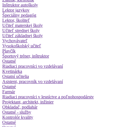
Inštruktor autoškoly
Lektor jazykov
Špeciálny pedagóg
Lektor, školiteľ
Učiteľ materskej školy
Učiteľ strednej školy
Učiteľ základnej školy
Vychovávateľ
Vysokoškolský učiteľ
Plavčík
Športový tréner, inštruktor
Ostatné
Riadiaci pracovníci vo vzdelávaní
Kvetinárka
Ostatní učitelia
Asistent, pracovník vo vzdelávaní
Ostatné
Farmár
Riadiaci pracovníci v lesníctve a poľnohospodárstv
Projektant, architekt, inžinier
Obkladač, podlahár
Ostatné - služby
Kontrolór kvality
Ostatné