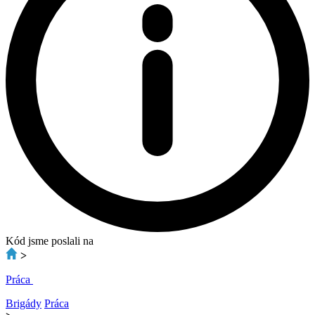
Kód jsme poslali na
>
Práca
Brigády
Práca