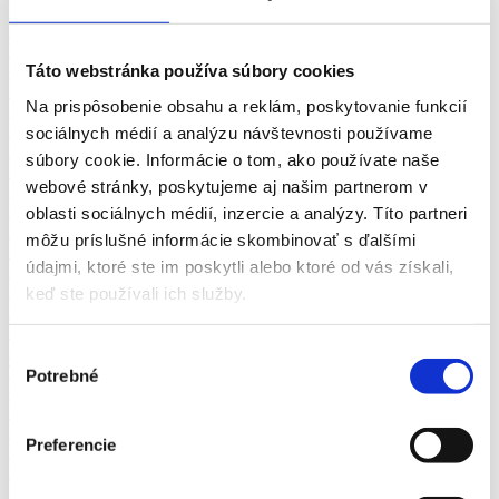
Prijímací, servisný technik
Predajca áut
Autočalúnik
Táto webstránka používa súbory cookies
Ostatné - automobilový priemysel
Špecialista správy pohľadávok
Na prispôsobenie obsahu a reklám, poskytovanie funkcií
Odborný pracovník, asistent
Ekonomický, finančný manažér
sociálnych médií a analýzu návštevnosti používame
Majster, pracovník
súbory cookie. Informácie o tom, ako používate naše
Krupiér
webové stránky, poskytujeme aj našim partnerom v
Ostatné
Domovník, správca objektu
oblasti sociálnych médií, inzercie a analýzy. Títo partneri
Au-pair
môžu príslušné informácie skombinovať s ďalšími
Remeselník
údajmi, ktoré ste im poskytli alebo ktoré od vás získali,
Hodinár
Pracovník výskumu a vývoja
keď ste používali ich služby.
Kovár
Krajčír, krajčírka
Zámočník
Výber
Tlačiar
Potrebné
súhlasu
Obuvník
Ostatné - doprava a zásobovanie
Hosteska a promotér
Preferencie
Sprievodca, revízor v doprave
Pracovník cestovného ruchu
Mliekár