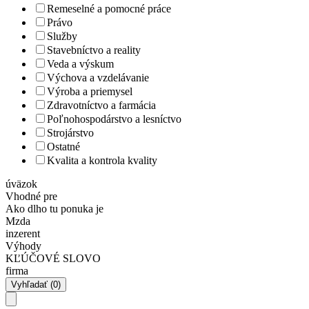
Remeselné a pomocné práce
Právo
Služby
Stavebníctvo a reality
Veda a výskum
Výchova a vzdelávanie
Výroba a priemysel
Zdravotníctvo a farmácia
Poľnohospodárstvo a lesníctvo
Strojárstvo
Ostatné
Kvalita a kontrola kvality
úväzok
Vhodné pre
Ako dlho tu ponuka je
Mzda
inzerent
Výhody
KĽÚČOVÉ SLOVO
firma