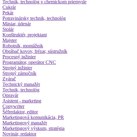
Technik, technológ v chemickom priemysle
Cukrár
Pekár
Potravinársky technik, technológ
Mäsiar, údenár
Stolár
Konštruktér, projektant
Majster
Robotník, montážnik
Obrábač kovov, frézar, sústružník
Procesný inžinier
Programátor, operátor CNC
Strojný inžinier
Strojný zámočník
Zvárač
Technický manažér
Technik, technológ
Opravár
Asistent - marketing
Copywriter
Šéfredaktor, editor
Marketingová komunikácia, PR
Marketingový manažér
Marketingový výskum, stratégia
Novinár, redaktor