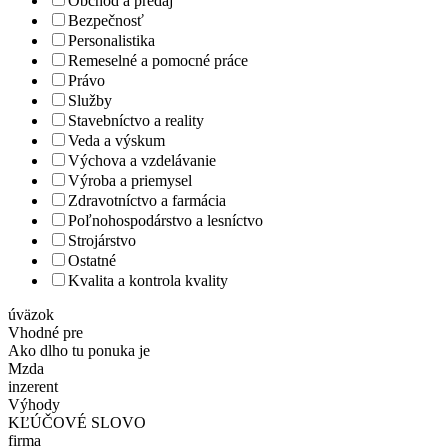
Obchod a predaj
Bezpečnosť
Personalistika
Remeselné a pomocné práce
Právo
Služby
Stavebníctvo a reality
Veda a výskum
Výchova a vzdelávanie
Výroba a priemysel
Zdravotníctvo a farmácia
Poľnohospodárstvo a lesníctvo
Strojárstvo
Ostatné
Kvalita a kontrola kvality
úväzok
Vhodné pre
Ako dlho tu ponuka je
Mzda
inzerent
Výhody
KĽÚČOVÉ SLOVO
firma