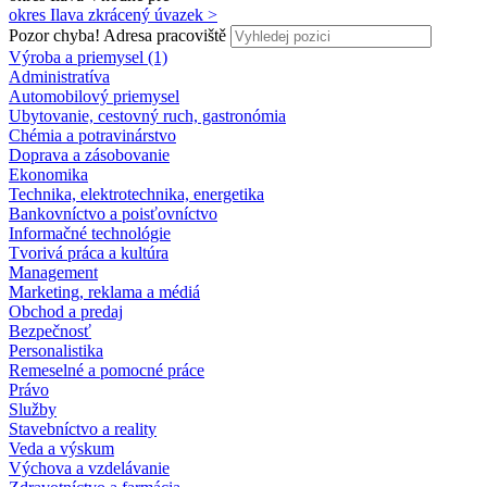
okres Ilava
zkrácený úvazek >
Pozor chyba!
Adresa pracoviště
Výroba a priemysel (1)
Administratíva
Automobilový priemysel
Ubytovanie, cestovný ruch, gastronómia
Chémia a potravinárstvo
Doprava a zásobovanie
Ekonomika
Technika, elektrotechnika, energetika
Bankovníctvo a poisťovníctvo
Informačné technológie
Tvorivá práca a kultúra
Management
Marketing, reklama a médiá
Obchod a predaj
Bezpečnosť
Personalistika
Remeselné a pomocné práce
Právo
Služby
Stavebníctvo a reality
Veda a výskum
Výchova a vzdelávanie