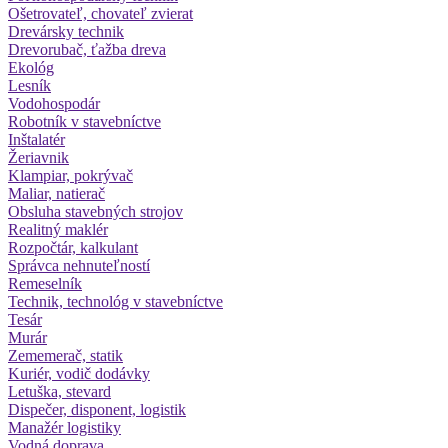
Ošetrovateľ, chovateľ zvierat
Drevársky technik
Drevorubač, ťažba dreva
Ekológ
Lesník
Vodohospodár
Robotník v stavebníctve
Inštalatér
Žeriavnik
Klampiar, pokrývač
Maliar, natierač
Obsluha stavebných strojov
Realitný maklér
Rozpočtár, kalkulant
Správca nehnuteľností
Remeselník
Technik, technológ v stavebníctve
Tesár
Murár
Zememerač, statik
Kuriér, vodič dodávky
Letuška, stevard
Dispečer, disponent, logistik
Manažér logistiky
Vodná doprava