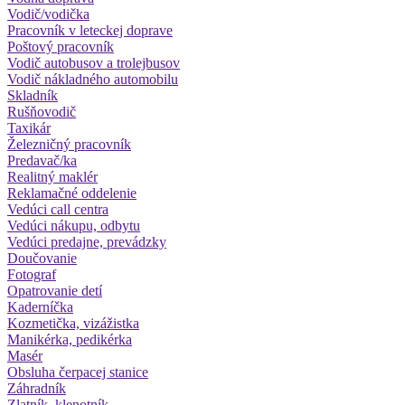
Vodič/vodička
Pracovník v leteckej doprave
Poštový pracovník
Vodič autobusov a trolejbusov
Vodič nákladného automobilu
Skladník
Rušňovodič
Taxikár
Železničný pracovník
Predavač/ka
Realitný maklér
Reklamačné oddelenie
Vedúci call centra
Vedúci nákupu, odbytu
Vedúci predajne, prevádzky
Doučovanie
Fotograf
Opatrovanie detí
Kaderníčka
Kozmetička, vizážistka
Manikérka, pedikérka
Masér
Obsluha čerpacej stanice
Záhradník
Zlatník, klenotník