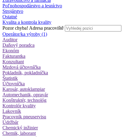
Zdravotníctvo a farmácia
Poľnohospodárstvo a lesníctvo
Strojárstvo
Ostatné
Kvalita a kontrola kvality
Pozor chyba!
Adresa pracoviště
Operátor/ka výroby (1)
Auditor
Daňový poradca
Ekonóm
Fakturantka
Konzultant
Mzdová účtovníčka
Pokladník, pokladníčka
Štatistik
Účtovníčka
Karosár, autoklampiar
Automechanik, opravár
Konštruktér, technológ
Kontrolór kvality
Lakovník
Pracovník pneuservisu
Údržbár
Chemický inžinier
Chemik, laborant