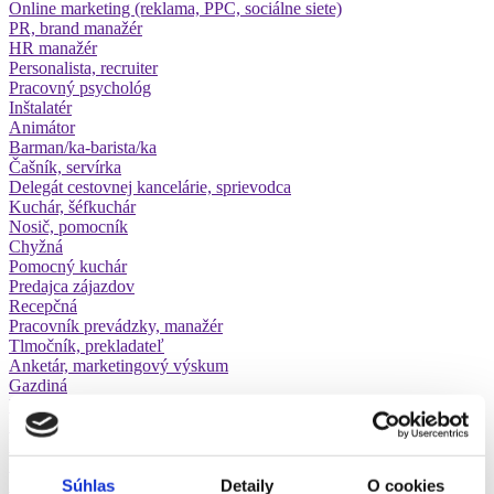
Online marketing (reklama, PPC, sociálne siete)
PR, brand manažér
HR manažér
Personalista, recruiter
Pracovný psychológ
Inštalatér
Animátor
Barman/ka-barista/ka
Čašník, servírka
Delegát cestovnej kancelárie, sprievodca
Kuchár, šéfkuchár
Nosič, pomocník
Chyžná
Pomocný kuchár
Predajca zájazdov
Recepčná
Pracovník prevádzky, manažér
Tlmočník, prekladateľ
Anketár, marketingový výskum
Gazdiná
Práca z domova
Práca na záhrade
Distribúcia letákov
Upratovačka
Autoelektrikár
Súhlas
Detaily
O cookies