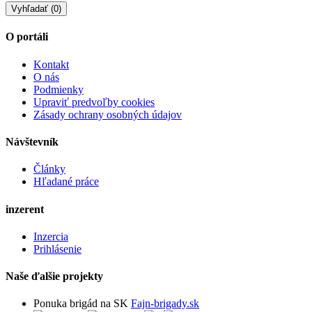
O portáli
Kontakt
O nás
Podmienky
Upraviť predvoľby cookies
Zásady ochrany osobných údajov
Návštevník
Články
Hľadané práce
inzerent
Inzercia
Prihlásenie
Naše ďalšie projekty
Ponuka brigád na SK
Fajn-brigady.sk