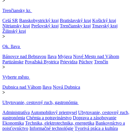
>
Trenčiansky kr.
Celá SR
Banskobystrický kraj
Bratislavský kraj
Košický kraj
Nitriansky kraj
Prešovský kraj
Trenčiansky kraj
Trnavský kraj
Žilinský kraj
>
Ok. Ilava
Bánovce nad Bebravou
Ilava
Myjava
Nové Mesto nad Váhom
Partizánske
Považská Bystrica
Prievidza
Púchov
Trenčín
>
Vyberte město
Dubnica nad Váhom
Ilava
Nová Dubnica
>
Ubytovanie, cestovný ruch, gastronómia
Administratíva
Automobilový priemysel
Ubytovanie, cestovný ruch,
gastronómia
Chémia a potravinárstvo
Doprava a zásobovanie
Ekonomika
Technika, elektrotechnika, energetika
Bankovníctvo a
poisťovníctvo
Informačné technológie
Tvorivá práca a kultúra