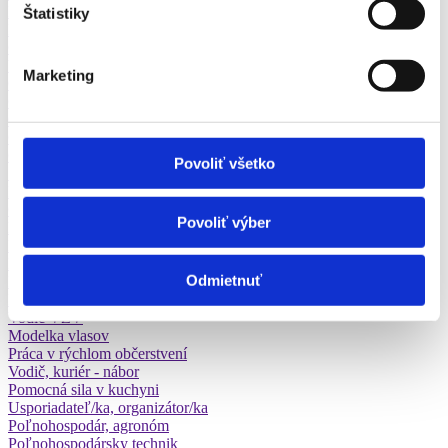
Kontrolór kvality
Štatistiky
Kontrolór v potravinárstve
Čalúnik
Vrtač
Marketing
Ostatné
Ostatné
Ostatné
Ostatné
Ostatné
Povoliť všetko
Sprostredkovateľ práce
Pracovník v potravinárstve
Opravár dopravných strojov
Povoliť výber
Manažér v automobilovom priem.
Manažér v chemickom priem.
Manažér v potravinárstve
Odmietnuť
Robotník
Robotník, pomocný pracovník
Vodič VZV
Modelka vlasov
Práca v rýchlom občerstvení
Vodič, kuriér - nábor
Pomocná sila v kuchyni
Usporiadateľ/ka, organizátor/ka
Poľnohospodár, agronóm
Poľnohospodársky technik