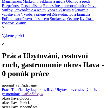
Management
Marketing, reklama a médiá
Obchod a predaj
Bezpečnosť
Personalistika
Remeselné a pomocné práce
Právo
Služby
Stavebníctvo a reality
Veda a výskum
Výchova a
vzdelávanie
Výroba a priemysel
Zdravotníctvo a farmácia
Poľnohospodárstvo a lesníctvo
Strojárstvo
Ostatné
Kvalita a
kontrola kvality
>
Vyberte pozici
>
Práca Ubytování, cestovní
ruch, gastronomie okres Ilava -
0 ponúk práce
upresniť vyhľadávanie
Práca
Trenčiansky kraj
okres Ilava
Ubytovanie, cestovný ruch,
gastronómia
Ďalšie štítky »
okres Ilava
Odbory
okres Ilava
Pozícia
okres Ilava
Vhodné pre