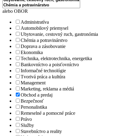
alebo OBOR
Administratíva
Automobilový priemysel
Ubytovanie, cestovný ruch, gastronómia
Chémia a potravinárstvo
Doprava a zásobovanie
Ekonomika
Technika, elektrotechnika, energetika
Bankovníctvo a poisťovníctvo
Informačné technológie
Tvorivá práca a kultúra
Management
Marketing, reklama a médiá
Obchod a predaj
Bezpečnosť
Personalistika
Remeselné a pomocné práce
Právo
Služby
Stavebníctvo a reality