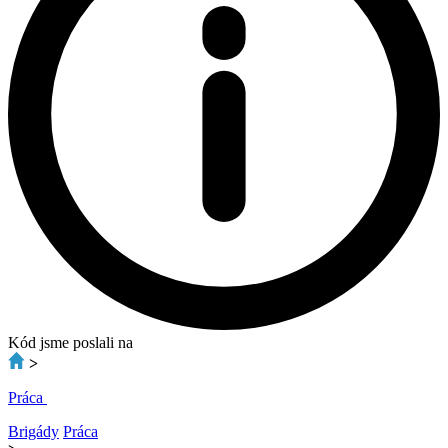
Kód jsme poslali na
>
Práca
Brigády
Práca