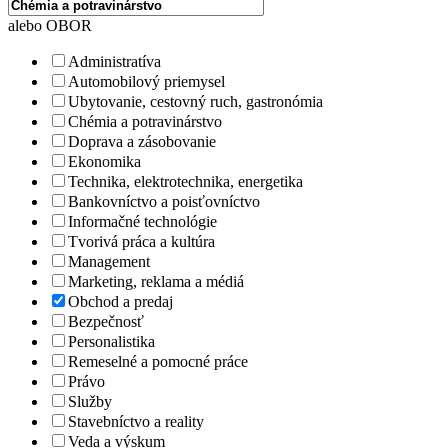
alebo OBOR
Administratíva
Automobilový priemysel
Ubytovanie, cestovný ruch, gastronómia
Chémia a potravinárstvo
Doprava a zásobovanie
Ekonomika
Technika, elektrotechnika, energetika
Bankovníctvo a poisťovníctvo
Informačné technológie
Tvorivá práca a kultúra
Management
Marketing, reklama a médiá
Obchod a predaj
Bezpečnosť
Personalistika
Remeselné a pomocné práce
Právo
Služby
Stavebníctvo a reality
Veda a výskum