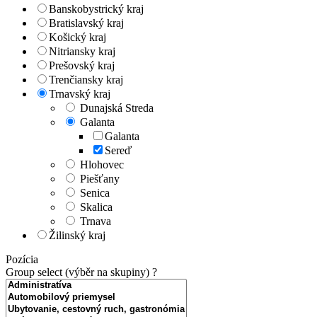
Banskobystrický kraj
Bratislavský kraj
Košický kraj
Nitriansky kraj
Prešovský kraj
Trenčiansky kraj
Trnavský kraj
Dunajská Streda
Galanta
Galanta
Sereď
Hlohovec
Piešťany
Senica
Skalica
Trnava
Žilinský kraj
Pozícia
Group select (výběr na skupiny)
?