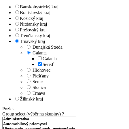
Banskobystrický kraj
Bratislavský kraj
Košický kraj
Nitriansky kraj
Prešovský kraj
Trenčiansky kraj
Trnavský kraj
Dunajská Streda
Galanta
Galanta
Sereď
Hlohovec
Piešťany
Senica
Skalica
Trnava
Žilinský kraj
Pozícia
Group select (výběr na skupiny)
?