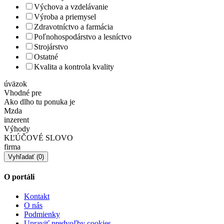
Výchova a vzdelávanie
Výroba a priemysel
Zdravotníctvo a farmácia
Poľnohospodárstvo a lesníctvo
Strojárstvo
Ostatné
Kvalita a kontrola kvality
úväzok
Vhodné pre
Ako dlho tu ponuka je
Mzda
inzerent
Výhody
KĽÚČOVÉ SLOVO
firma
O portáli
Kontakt
O nás
Podmienky
Upraviť predvoľby cookies