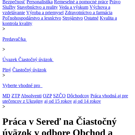
Bezpečnosť
Personalistika
Remeselné a pomocné práce
Právo
Služby
Stavebníctvo a reality
Veda a výskum
Výchova a
vzdelávanie
Výroba a priemysel
Zdravotníctvo a farmácia
Poľnohospodárstvo a lesníctvo
Strojárstvo
Ostatné
Kvalita a
kontrola kvality
>
Predavač/ka
>
Úvazek Čiastočný úväzok
Plný
Čiastočný úväzok
>
Vyberte vhodné pro
MD
ZTP
Absolventi
OZP
SZČO
Dôchodcov
Práca vhodná aj pre
utečencov z Ukrajiny
aj od 15 rokov
aj od 14 rokov
>
Práca v Sereď na Čiastočný
úväzok v odbore Obchod a