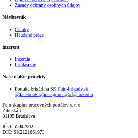
Zásady ochrany osobných údajov
Návštevník
Články
Hľadané práce
inzerent
Inzercia
Prihlásenie
Naše ďalšie projekty
Ponuka brigád na SK
Fajn-brigady.sk
Fajn skupina pracovných portálov s. r. o.
Žilinská 1
81105 Bratislava
IČO: 55042902
DIČ: SK2121861973