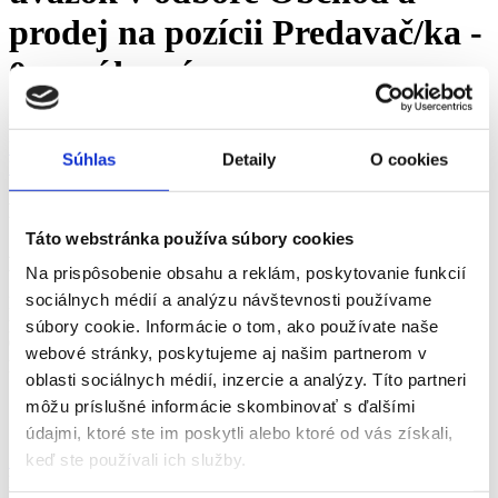
prodej na pozícii Predavač/ka -
0 ponúk práce
upresniť vyhľadávanie
Práca
Trnavský kraj
okres Galanta
Sereď
Obchod a predaj
Súhlas
Detaily
O cookies
Predavač/ka
Čiastočný úväzok
Ďalšie štítky »
Práca v
Sereď
na Čiastočný úväzok v odbore
Obchod a prodej a na pozícii
Predavač/ka
- voľné
Táto webstránka používa súbory cookies
pracovné miesta
Na prispôsobenie obsahu a reklám, poskytovanie funkcií
sociálnych médií a analýzu návštevnosti používame
Ponuky práce v Sereď na Čiastočný úväzok v odbore Obchod a
prodej na pozícii Predavač/ka voľné miesta - vyberte si z viac ako
súbory cookie. Informácie o tom, ako používate naše
0+ overených ponúk práce za srpen 2026 na pracovnom portáli fajn-
webové stránky, poskytujeme aj našim partnerom v
praca.sk
oblasti sociálnych médií, inzercie a analýzy. Títo partneri
Sereď
Odbory
môžu príslušné informácie skombinovať s ďalšími
Sereď
Pozícia
údajmi, ktoré ste im poskytli alebo ktoré od vás získali,
Sereď
Vhodné pre
keď ste používali ich služby.
Sereď
zkrácený úvazek >
Pozor chyba!
Adresa pracoviště