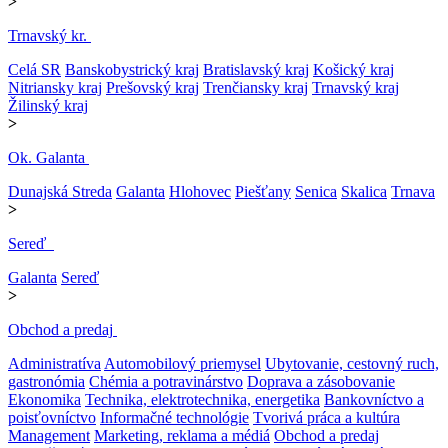
>
Trnavský kr.
Celá SR
Banskobystrický kraj
Bratislavský kraj
Košický kraj
Nitriansky kraj
Prešovský kraj
Trenčiansky kraj
Trnavský kraj
Žilinský kraj
>
Ok. Galanta
Dunajská Streda
Galanta
Hlohovec
Piešťany
Senica
Skalica
Trnava
>
Sereď
Galanta
Sereď
>
Obchod a predaj
Administratíva
Automobilový priemysel
Ubytovanie, cestovný ruch,
gastronómia
Chémia a potravinárstvo
Doprava a zásobovanie
Ekonomika
Technika, elektrotechnika, energetika
Bankovníctvo a
poisťovníctvo
Informačné technológie
Tvorivá práca a kultúra
Management
Marketing, reklama a médiá
Obchod a predaj