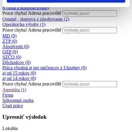
Ostatné
Kvalita a kontrola kvality
Pozor chyba!
Adresa pracoviště
Ostatné - doprava a zásobovanie (2)
Operátor/ka výroby (1)
Pozor chyba!
Adresa pracoviště
MD (0)
ZTP (0)
Absolventi (0)
OZP (0)
SZČO (0)
Dôchodcov (0)
Práca vhodná aj pre utečencov z Ukrajiny (0)
aj od 15 rokov (0)
aj od 14 rokov (0)
Pozor chyba!
Adresa pracoviště
Agentúra (1)
Firma
Súkromná osoba
Úrad práce
Upresniť výsledok
Lokalita