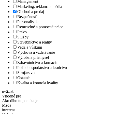
Management
Marketing, reklama a médiá
Obchod a predaj
Bezpečnosť
Personalistika
Remeselné a pomocné práce
Právo
Služby
Stavebníctvo a reality
Veda a výskum
Výchova a vzdelávanie
Výroba a priemysel
Zdravotníctvo a farmácia
Poľnohospodárstvo a lesníctvo
Strojárstvo
Ostatné
Kvalita a kontrola kvality
úväzok
Vhodné pre
Ako dlho tu ponuka je
Mzda
inzerent