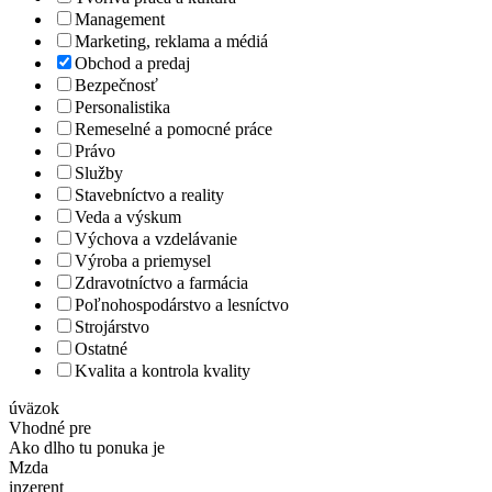
Management
Marketing, reklama a médiá
Obchod a predaj
Bezpečnosť
Personalistika
Remeselné a pomocné práce
Právo
Služby
Stavebníctvo a reality
Veda a výskum
Výchova a vzdelávanie
Výroba a priemysel
Zdravotníctvo a farmácia
Poľnohospodárstvo a lesníctvo
Strojárstvo
Ostatné
Kvalita a kontrola kvality
úväzok
Vhodné pre
Ako dlho tu ponuka je
Mzda
inzerent