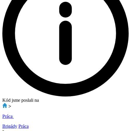
Kód jsme poslali na
>
Práca
Brigády
Práca