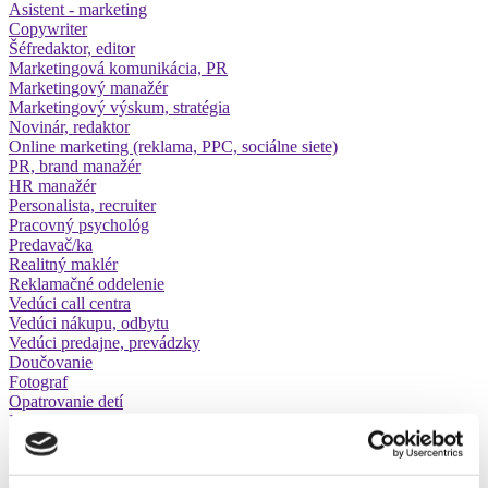
Asistent - marketing
Copywriter
Šéfredaktor, editor
Marketingová komunikácia, PR
Marketingový manažér
Marketingový výskum, stratégia
Novinár, redaktor
Online marketing (reklama, PPC, sociálne siete)
PR, brand manažér
HR manažér
Personalista, recruiter
Pracovný psychológ
Predavač/ka
Realitný maklér
Reklamačné oddelenie
Vedúci call centra
Vedúci nákupu, odbytu
Vedúci predajne, prevádzky
Doučovanie
Fotograf
Opatrovanie detí
Inštalatér
Kaderníčka
Kozmetička, vizážistka
Manikérka, pedikérka