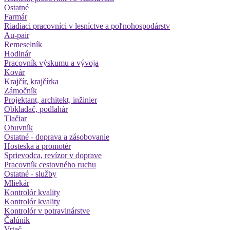
Ostatné
Farmár
Riadiaci pracovníci v lesníctve a poľnohospodárstv
Au-pair
Remeselník
Hodinár
Pracovník výskumu a vývoja
Kovár
Krajčír, krajčírka
Zámočník
Projektant, architekt, inžinier
Obkladač, podlahár
Tlačiar
Obuvník
Ostatné - doprava a zásobovanie
Hosteska a promotér
Sprievodca, revízor v doprave
Pracovník cestovného ruchu
Ostatné - služby
Mliekár
Kontrolór kvality
Kontrolór kvality
Kontrolór v potravinárstve
Čalúnik
Vrtač