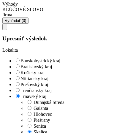
Výhody
KĽÚČOVÉ SLOVO
firma
Upresniť výsledok
Lokalita
Banskobystrický kraj
Bratislavský kraj
Košický kraj
Nitriansky kraj
Prešovský kraj
Trenčiansky kraj
Trnavský kraj
Dunajská Streda
Galanta
Hlohovec
Piešťany
Senica
Skalica