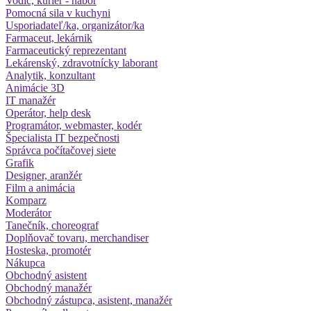
Vodič, kuriér - nábor
Pomocná sila v kuchyni
Usporiadateľ/ka, organizátor/ka
Farmaceut, lekárnik
Farmaceutický reprezentant
Lekárenský, zdravotnícky laborant
Analytik, konzultant
Animácie 3D
IT manažér
Operátor, help desk
Programátor, webmaster, kodér
Špecialista IT bezpečnosti
Správca počítačovej siete
Grafik
Designer, aranžér
Film a animácia
Komparz
Moderátor
Tanečník, choreograf
Doplňovač tovaru, merchandiser
Hosteska, promotér
Nákupca
Obchodný asistent
Obchodný manažér
Obchodný zástupca, asistent, manažér