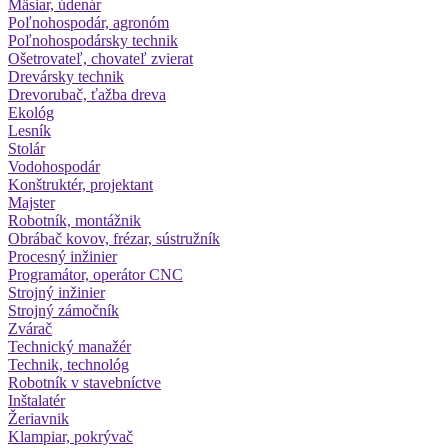
Mäsiar, údenár
Poľnohospodár, agronóm
Poľnohospodársky technik
Ošetrovateľ, chovateľ zvierat
Drevársky technik
Drevorubač, ťažba dreva
Ekológ
Lesník
Stolár
Vodohospodár
Konštruktér, projektant
Majster
Robotník, montážnik
Obrábač kovov, frézar, sústružník
Procesný inžinier
Programátor, operátor CNC
Strojný inžinier
Strojný zámočník
Zvárač
Technický manažér
Technik, technológ
Robotník v stavebníctve
Inštalatér
Žeriavnik
Klampiar, pokrývač