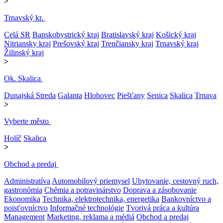
>
Trnavský kr.
Celá SR
Banskobystrický kraj
Bratislavský kraj
Košický kraj
Nitriansky kraj
Prešovský kraj
Trenčiansky kraj
Trnavský kraj
Žilinský kraj
>
Ok. Skalica
Dunajská Streda
Galanta
Hlohovec
Piešťany
Senica
Skalica
Trnava
>
Vyberte město
Holíč
Skalica
>
Obchod a predaj
Administratíva
Automobilový priemysel
Ubytovanie, cestovný ruch,
gastronómia
Chémia a potravinárstvo
Doprava a zásobovanie
Ekonomika
Technika, elektrotechnika, energetika
Bankovníctvo a
poisťovníctvo
Informačné technológie
Tvorivá práca a kultúra
Management
Marketing, reklama a médiá
Obchod a predaj