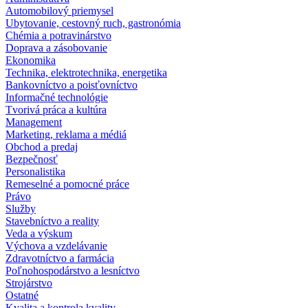
Automobilový priemysel
Ubytovanie, cestovný ruch, gastronómia
Chémia a potravinárstvo
Doprava a zásobovanie
Ekonomika
Technika, elektrotechnika, energetika
Bankovníctvo a poisťovníctvo
Informačné technológie
Tvorivá práca a kultúra
Management
Marketing, reklama a médiá
Obchod a predaj
Bezpečnosť
Personalistika
Remeselné a pomocné práce
Právo
Služby
Stavebníctvo a reality
Veda a výskum
Výchova a vzdelávanie
Zdravotníctvo a farmácia
Poľnohospodárstvo a lesníctvo
Strojárstvo
Ostatné
Kvalita a kontrola kvality