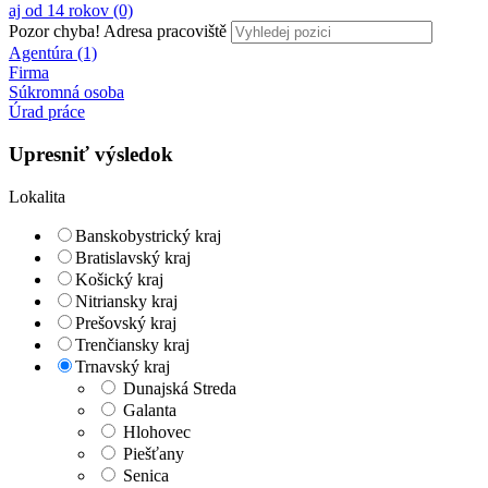
aj od 14 rokov (0)
Pozor chyba!
Adresa pracoviště
Agentúra (1)
Firma
Súkromná osoba
Úrad práce
Upresniť výsledok
Lokalita
Banskobystrický kraj
Bratislavský kraj
Košický kraj
Nitriansky kraj
Prešovský kraj
Trenčiansky kraj
Trnavský kraj
Dunajská Streda
Galanta
Hlohovec
Piešťany
Senica