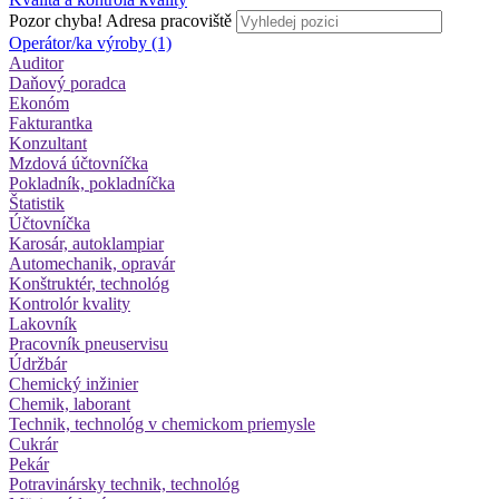
Pozor chyba!
Adresa pracoviště
Operátor/ka výroby (1)
Auditor
Daňový poradca
Ekonóm
Fakturantka
Konzultant
Mzdová účtovníčka
Pokladník, pokladníčka
Štatistik
Účtovníčka
Karosár, autoklampiar
Automechanik, opravár
Konštruktér, technológ
Kontrolór kvality
Lakovník
Pracovník pneuservisu
Údržbár
Chemický inžinier
Chemik, laborant
Technik, technológ v chemickom priemysle
Cukrár
Pekár
Potravinársky technik, technológ