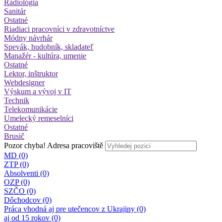
Rádiológia
Sanitár
Ostatné
Riadiaci pracovníci v zdravotníctve
Módny návrhár
Spevák, hudobník, skladateľ
Manažér - kultúra, umenie
Ostatné
Lektor, inštruktor
Webdesigner
Výskum a vývoj v IT
Technik
Telekomunikácie
Umelecký remeselníci
Ostatné
Brusič
Pozor chyba!
Adresa pracoviště
MD (0)
ZTP (0)
Absolventi (0)
OZP (0)
SZČO (0)
Dôchodcov (0)
Práca vhodná aj pre utečencov z Ukrajiny (0)
aj od 15 rokov (0)