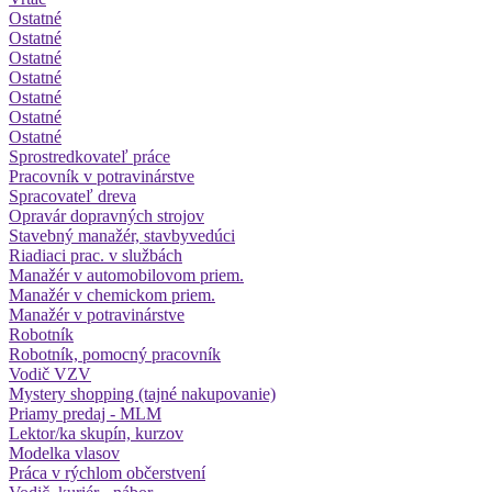
Ostatné
Ostatné
Ostatné
Ostatné
Ostatné
Ostatné
Ostatné
Sprostredkovateľ práce
Pracovník v potravinárstve
Spracovateľ dreva
Opravár dopravných strojov
Stavebný manažér, stavbyvedúci
Riadiaci prac. v službách
Manažér v automobilovom priem.
Manažér v chemickom priem.
Manažér v potravinárstve
Robotník
Robotník, pomocný pracovník
Vodič VZV
Mystery shopping (tajné nakupovanie)
Priamy predaj - MLM
Lektor/ka skupín, kurzov
Modelka vlasov
Práca v rýchlom občerstvení