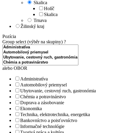
Skalica
Holíč
Skalica
Trnava
Žilinský kraj
Pozícia
Group select (výběr na skupiny)
?
alebo OBOR
Administratíva
Automobilový priemysel
Ubytovanie, cestovný ruch, gastronómia
Chémia a potravinárstvo
Doprava a zásobovanie
Ekonomika
Technika, elektrotechnika, energetika
Bankovníctvo a poisťovníctvo
Informačné technológie
Tvorivá práca a kultúra