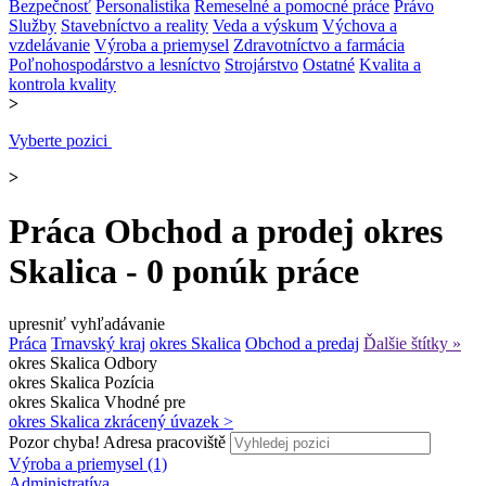
Bezpečnosť
Personalistika
Remeselné a pomocné práce
Právo
Služby
Stavebníctvo a reality
Veda a výskum
Výchova a
vzdelávanie
Výroba a priemysel
Zdravotníctvo a farmácia
Poľnohospodárstvo a lesníctvo
Strojárstvo
Ostatné
Kvalita a
kontrola kvality
>
Vyberte pozici
>
Práca Obchod a prodej okres
Skalica - 0 ponúk práce
upresniť vyhľadávanie
Práca
Trnavský kraj
okres Skalica
Obchod a predaj
Ďalšie štítky »
okres Skalica
Odbory
okres Skalica
Pozícia
okres Skalica
Vhodné pre
okres Skalica
zkrácený úvazek >
Pozor chyba!
Adresa pracoviště
Výroba a priemysel (1)
Administratíva