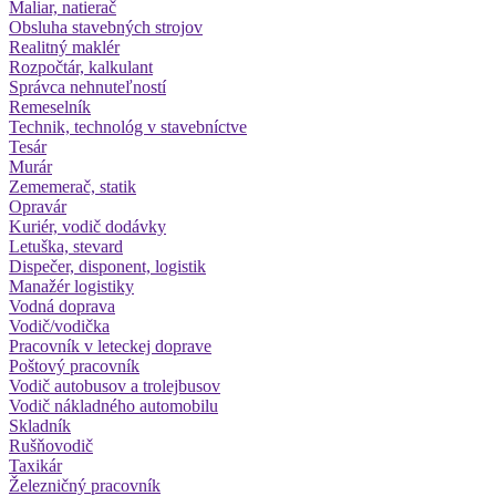
Maliar, natierač
Obsluha stavebných strojov
Realitný maklér
Rozpočtár, kalkulant
Správca nehnuteľností
Remeselník
Technik, technológ v stavebníctve
Tesár
Murár
Zememerač, statik
Opravár
Kuriér, vodič dodávky
Letuška, stevard
Dispečer, disponent, logistik
Manažér logistiky
Vodná doprava
Vodič/vodička
Pracovník v leteckej doprave
Poštový pracovník
Vodič autobusov a trolejbusov
Vodič nákladného automobilu
Skladník
Rušňovodič
Taxikár
Železničný pracovník