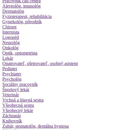
Pracovník call centra
Alergológ, imunológ
Dermatológ
Fyzioterapeut, rehabilitácia
Gynekológ, pôrodník
Chirurg
Internista
Logopéd
Neurológ
Onkológ
Optik, optometrista
Lekár
Opatrovateľ, ošetrovateľ, osobný asistent
Pediater
Psychiater
Psychológ
Sociálny pracovník
Športový lekár
Veterinár
Vrchná a hlavná sestra
Všeobecná sestra
Všeobecný lekár
Záchranár
Knihovník
Zubár, stomatológ, dentálna hygiena