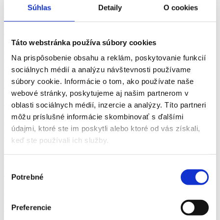
Masér
Súhlas
Detaily
O cookies
Obsluha čerpacej stanice
Záhradník
Zlatník, klenotník
Inštruktor autoškoly
Táto webstránka používa súbory cookies
Lektor jazykov
Na prispôsobenie obsahu a reklám, poskytovanie funkcií
Špeciálny pedagóg
Lektor, školiteľ
sociálnych médií a analýzu návštevnosti používame
Učiteľ materskej školy
súbory cookie. Informácie o tom, ako používate naše
Učiteľ strednej školy
webové stránky, poskytujeme aj našim partnerom v
Učiteľ základnej školy
Vychovávateľ
oblasti sociálnych médií, inzercie a analýzy. Títo partneri
Vysokoškolský učiteľ
môžu príslušné informácie skombinovať s ďalšími
Animátor
údajmi, ktoré ste im poskytli alebo ktoré od vás získali,
Barman/ka-barista/ka
Čašník, servírka
keď ste používali ich služby.
Delegát cestovnej kancelárie, sprievodca
Kuchár, šéfkuchár
Nosič, pomocník
Výber
Plavčík
Potrebné
súhlasu
Chyžná
Pomocný kuchár
Predajca zájazdov
Preferencie
Recepčná
Pracovník prevádzky, manažér