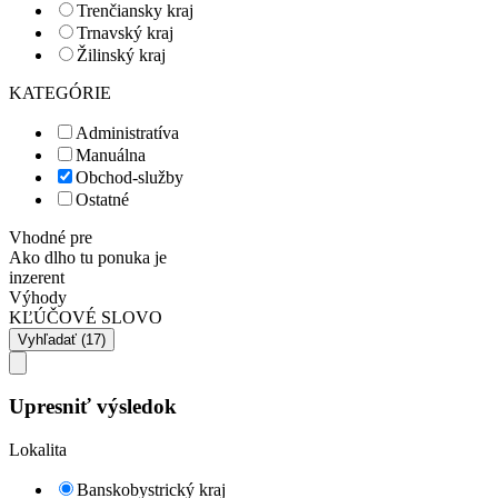
Trenčiansky kraj
Trnavský kraj
Žilinský kraj
KATEGÓRIE
Administratíva
Manuálna
Obchod-služby
Ostatné
Vhodné pre
Ako dlho tu ponuka je
inzerent
Výhody
KĽÚČOVÉ SLOVO
Upresniť výsledok
Lokalita
Banskobystrický kraj