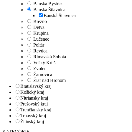
Banská Bystrica
Banská Štiavnica
Banská Štiavnica
Brezno
Detva
Krupina
Lučenec
Poltár
Revúca
Rimavská Sobota
Veľký Krtíš
Zvolen
Žarnovica
Žiar nad Hronom
Bratislavský kraj
Košický kraj
Nitriansky kraj
Prešovský kraj
Trenčiansky kraj
Trnavský kraj
Žilinský kraj
KATEGÓRIE