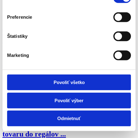
Preferencie
27.07.2026
Termín 08.08. Pokladník / dokladač
Štatistiky
tovaru do regálov ...
Hľadáme brigádnikov na pozíciu pokladník / dokla...
Marketing
Banská Štiavnica
P. J. Servis, s. r. o.
Povoliť všetko
Povoliť výber
27.07.2026
Odmietnuť
Termín 09.08. Pokladník / dokladač
tovaru do regálov ...