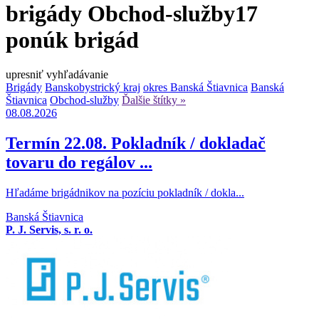
brigády Obchod-služby
17
ponúk brigád
upresniť vyhľadávanie
Brigády
Banskobystrický kraj
okres Banská Štiavnica
Banská
Štiavnica
Obchod-služby
Ďalšie štítky »
08.08.2026
Termín 22.08. Pokladník / dokladač
tovaru do regálov ...
Hľadáme brigádnikov na pozíciu pokladník / dokla...
Banská Štiavnica
P. J. Servis, s. r. o.