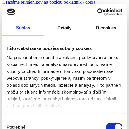
Hľadáme brigádnikov na pozíciu pokladník / dokla...
Banská Štiavnica
P. J. Servis, s. r. o.
Súhlas
Detaily
O cookies
Táto webstránka používa súbory cookies
Na prispôsobenie obsahu a reklám, poskytovanie funkcií
31.07.2026
sociálnych médií a analýzu návštevnosti používame
Termín 14.08. Pokladník / dokladač
súbory cookie. Informácie o tom, ako používate naše
tovaru do regálov ...
webové stránky, poskytujeme aj našim partnerom v
oblasti sociálnych médií, inzercie a analýzy. Títo partneri
Hľadáme brigádnikov na pozíciu pokladník / dokla...
môžu príslušné informácie skombinovať s ďalšími
údajmi, ktoré ste im poskytli alebo ktoré od vás získali,
Banská Štiavnica
P. J. Servis, s. r. o.
keď ste používali ich služby.
Výber
Potrebné
súhlasu