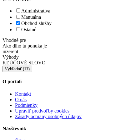
Administratíva
Manuálna
Obchod-služby
Ostatné
Vhodné pre
Ako dlho tu ponuka je
inzerent
Výhody
KĽÚČOVÉ SLOVO
O portáli
Kontakt
O nás
Podmienky
Upraviť predvoľby cookies
Zásady ochrany osobných údajov
Návštevník