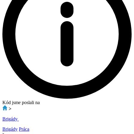
Kód jsme poslali na
>
Brigády
Brigády
Práca