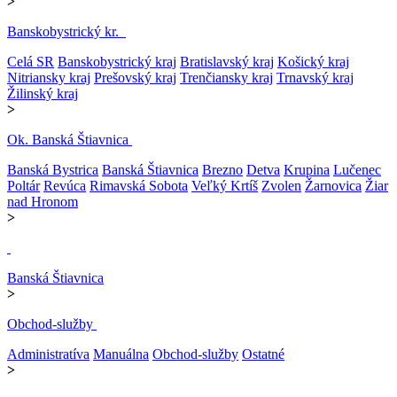
>
Banskobystrický kr.
Celá SR
Banskobystrický kraj
Bratislavský kraj
Košický kraj
Nitriansky kraj
Prešovský kraj
Trenčiansky kraj
Trnavský kraj
Žilinský kraj
>
Ok. Banská Štiavnica
Banská Bystrica
Banská Štiavnica
Brezno
Detva
Krupina
Lučenec
Poltár
Revúca
Rimavská Sobota
Veľký Krtíš
Zvolen
Žarnovica
Žiar
nad Hronom
>
Banská Štiavnica
>
Obchod-služby
Administratíva
Manuálna
Obchod-služby
Ostatné
>