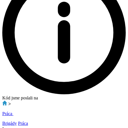
Kód jsme poslali na
>
Práca
Brigády
Práca