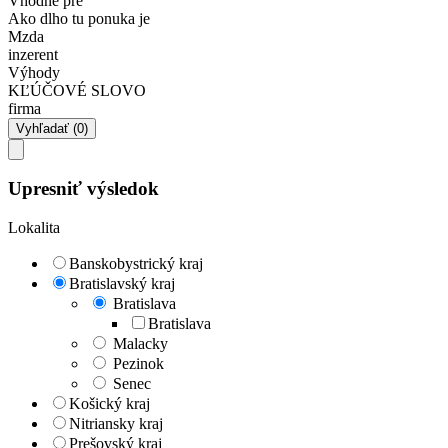
Vhodné pre
Ako dlho tu ponuka je
Mzda
inzerent
Výhody
KĽÚČOVÉ SLOVO
firma
Upresniť výsledok
Lokalita
Banskobystrický kraj
Bratislavský kraj
Bratislava
Bratislava
Malacky
Pezinok
Senec
Košický kraj
Nitriansky kraj
Prešovský kraj