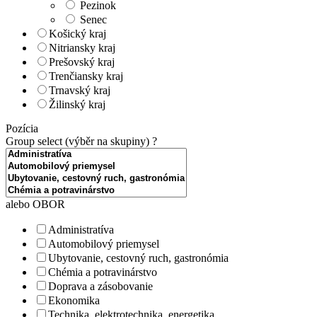
Pezinok
Senec
Košický kraj
Nitriansky kraj
Prešovský kraj
Trenčiansky kraj
Trnavský kraj
Žilinský kraj
Pozícia
Group select (výběr na skupiny)
?
alebo OBOR
Administratíva
Automobilový priemysel
Ubytovanie, cestovný ruch, gastronómia
Chémia a potravinárstvo
Doprava a zásobovanie
Ekonomika
Technika, elektrotechnika, energetika