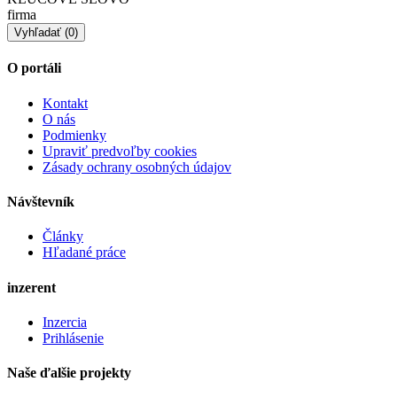
firma
O portáli
Kontakt
O nás
Podmienky
Upraviť predvoľby cookies
Zásady ochrany osobných údajov
Návštevník
Články
Hľadané práce
inzerent
Inzercia
Prihlásenie
Naše ďalšie projekty