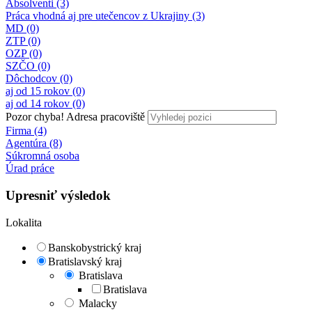
Absolventi (3)
Práca vhodná aj pre utečencov z Ukrajiny (3)
MD (0)
ZTP (0)
OZP (0)
SZČO (0)
Dôchodcov (0)
aj od 15 rokov (0)
aj od 14 rokov (0)
Pozor chyba!
Adresa pracoviště
Firma (4)
Agentúra (8)
Súkromná osoba
Úrad práce
Upresniť výsledok
Lokalita
Banskobystrický kraj
Bratislavský kraj
Bratislava
Bratislava
Malacky