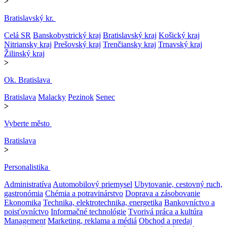
>
Bratislavský kr.
Celá SR
Banskobystrický kraj
Bratislavský kraj
Košický kraj
Nitriansky kraj
Prešovský kraj
Trenčiansky kraj
Trnavský kraj
Žilinský kraj
>
Ok. Bratislava
Bratislava
Malacky
Pezinok
Senec
>
Vyberte město
Bratislava
>
Personalistika
Administratíva
Automobilový priemysel
Ubytovanie, cestovný ruch,
gastronómia
Chémia a potravinárstvo
Doprava a zásobovanie
Ekonomika
Technika, elektrotechnika, energetika
Bankovníctvo a
poisťovníctvo
Informačné technológie
Tvorivá práca a kultúra
Management
Marketing, reklama a médiá
Obchod a predaj