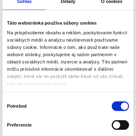
Súhlas
Detaily
O cookies
recruiter
Ďalšie štítky »
okres Bratislava
Odbory
okres Bratislava
Pozícia
okres Bratislava
Vhodné pre
Táto webstránka používa súbory cookies
okres Bratislava
zkrácený úvazek >
Pozor chyba!
Adresa pracoviště
Na prispôsobenie obsahu a reklám, poskytovanie funkcií
Doprava a zásobovanie (2)
sociálnych médií a analýzu návštevnosti používame
Ekonomika (1)
súbory cookie. Informácie o tom, ako používate naše
Remeselné a pomocné práce (2)
Administratíva (2)
webové stránky, poskytujeme aj našim partnerom v
Bankovníctvo a poisťovníctvo (2)
oblasti sociálnych médií, inzercie a analýzy. Títo partneri
Management (2)
môžu príslušné informácie skombinovať s ďalšími
Výroba a priemysel (1)
Informačné technológie (1)
údajmi, ktoré ste im poskytli alebo ktoré od vás získali,
Obchod a predaj (10)
keď ste používali ich služby.
Služby (2)
Automobilový priemysel
Ubytovanie, cestovný ruch, gastronómia
Výber
Chémia a potravinárstvo
Potrebné
súhlasu
Technika, elektrotechnika, energetika
Tvorivá práca a kultúra
Marketing, reklama a médiá
Bezpečnosť
Preferencie
Personalistika
Právo