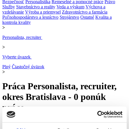
Bezpečnosť
Personalistika
Remeselné a pomocné práce
Právo
Služby
Stavebníctvo a reality
Veda a výskum
Výchova a
vzdelávanie
Výroba a priemysel
Zdravotníctvo a farmácia
Poľnohospodárstvo a lesníctvo
Strojárstvo
Ostatné
Kvalita a
kontrola kvality
>
Personalista, recruiter
>
Vyberte úvazek
Plný
Čiastočný úväzok
>
Práca Personalista, recruiter,
okres Bratislava - 0 ponúk
práce
upresniť vyhľadávanie
Práca
Bratislavský kraj
okres Bratislava
Personalistika
Personalista,