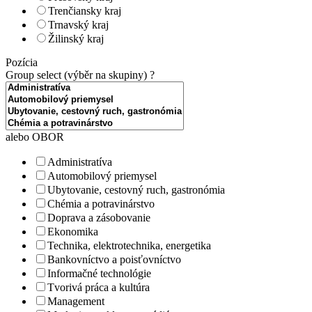
Trenčiansky kraj
Trnavský kraj
Žilinský kraj
Pozícia
Group select (výběr na skupiny)
?
alebo OBOR
Administratíva
Automobilový priemysel
Ubytovanie, cestovný ruch, gastronómia
Chémia a potravinárstvo
Doprava a zásobovanie
Ekonomika
Technika, elektrotechnika, energetika
Bankovníctvo a poisťovníctvo
Informačné technológie
Tvorivá práca a kultúra
Management