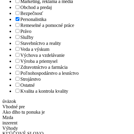
Marketing, reklama a médiá
Obchod a predaj
Bezpečnosť
Personalistika
Remeselné a pomocné práce
Právo
Služby
Stavebníctvo a reality
Veda a výskum
Výchova a vzdelávanie
Výroba a priemysel
Zdravotníctvo a farmácia
Poľnohospodárstvo a lesníctvo
Strojárstvo
Ostatné
Kvalita a kontrola kvality
úväzok
Vhodné pre
Ako dlho tu ponuka je
Mzda
inzerent
Výhody
KĽÚČOVÉ SLOVO