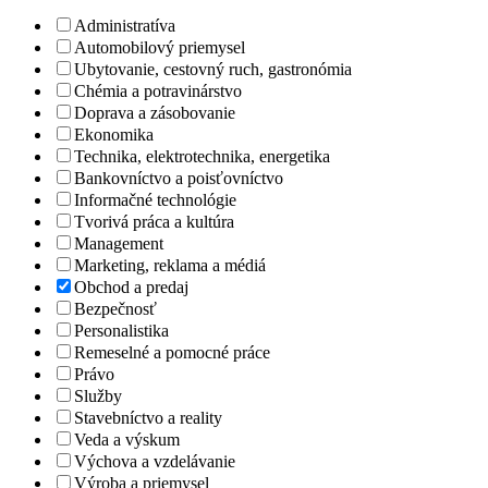
Administratíva
Automobilový priemysel
Ubytovanie, cestovný ruch, gastronómia
Chémia a potravinárstvo
Doprava a zásobovanie
Ekonomika
Technika, elektrotechnika, energetika
Bankovníctvo a poisťovníctvo
Informačné technológie
Tvorivá práca a kultúra
Management
Marketing, reklama a médiá
Obchod a predaj
Bezpečnosť
Personalistika
Remeselné a pomocné práce
Právo
Služby
Stavebníctvo a reality
Veda a výskum
Výchova a vzdelávanie
Výroba a priemysel