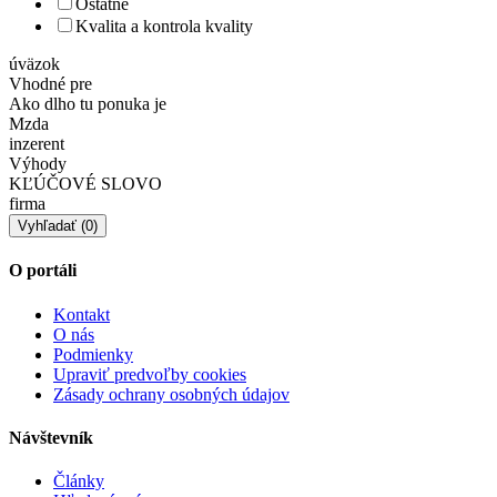
Ostatné
Kvalita a kontrola kvality
úväzok
Vhodné pre
Ako dlho tu ponuka je
Mzda
inzerent
Výhody
KĽÚČOVÉ SLOVO
firma
O portáli
Kontakt
O nás
Podmienky
Upraviť predvoľby cookies
Zásady ochrany osobných údajov
Návštevník
Články