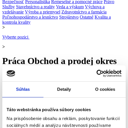
Bezpečnosť
Personalistika
Remeselné a pomocné práce
Právo
Služby
Stavebníctvo a reality
Veda a výskum
Výchova a
vzdelávanie
Výroba a priemysel
Zdravotníctvo a farmácia
Poľnohospodárstvo a lesníctvo
Strojárstvo
Ostatné
Kvalita a
kontrola kvality
>
Vyberte pozici
>
Práca Obchod a prodej okres
Malacky - 0 ponúk práce
upresniť vyhľadávanie
Súhlas
Detaily
O cookies
Práca
Bratislavský kraj
okres Malacky
Obchod a predaj
Ďalšie
štítky »
okres Malacky
Odbory
okres Malacky
Pozícia
Táto webstránka používa súbory cookies
okres Malacky
Vhodné pre
okres Malacky
zkrácený úvazek >
Na prispôsobenie obsahu a reklám, poskytovanie funkcií
Pozor chyba!
Adresa pracoviště
sociálnych médií a analýzu návštevnosti používame
Doprava a zásobovanie (5)