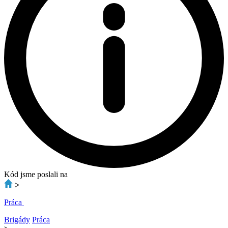
Kód jsme poslali na
>
Práca
Brigády
Práca