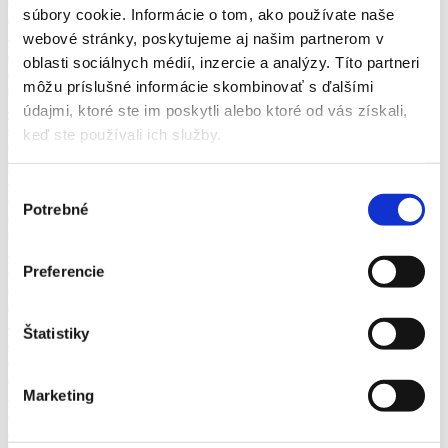
súbory cookie. Informácie o tom, ako používate naše
Výroba a priemysel (5)
Administratíva
webové stránky, poskytujeme aj našim partnerom v
Automobilový priemysel
oblasti sociálnych médií, inzercie a analýzy. Títo partneri
Ubytovanie, cestovný ruch, gastronómia
môžu príslušné informácie skombinovať s ďalšími
Chémia a potravinárstvo
Ekonomika
údajmi, ktoré ste im poskytli alebo ktoré od vás získali,
Technika, elektrotechnika, energetika
keď ste používali ich služby.
Bankovníctvo a poisťovníctvo
Informačné technológie
Tvorivá práca a kultúra
Výber
Management
Potrebné
súhlasu
Marketing, reklama a médiá
Obchod a predaj
Bezpečnosť
Personalistika
Preferencie
Remeselné a pomocné práce
Právo
Služby
Štatistiky
Stavebníctvo a reality
Veda a výskum
Výchova a vzdelávanie
Zdravotníctvo a farmácia
Marketing
Poľnohospodárstvo a lesníctvo
Strojárstvo
Ostatné