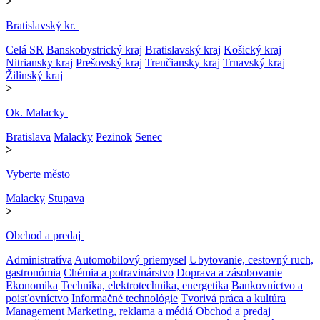
>
Bratislavský kr.
Celá SR
Banskobystrický kraj
Bratislavský kraj
Košický kraj
Nitriansky kraj
Prešovský kraj
Trenčiansky kraj
Trnavský kraj
Žilinský kraj
>
Ok. Malacky
Bratislava
Malacky
Pezinok
Senec
>
Vyberte město
Malacky
Stupava
>
Obchod a predaj
Administratíva
Automobilový priemysel
Ubytovanie, cestovný ruch,
gastronómia
Chémia a potravinárstvo
Doprava a zásobovanie
Ekonomika
Technika, elektrotechnika, energetika
Bankovníctvo a
poisťovníctvo
Informačné technológie
Tvorivá práca a kultúra
Management
Marketing, reklama a médiá
Obchod a predaj