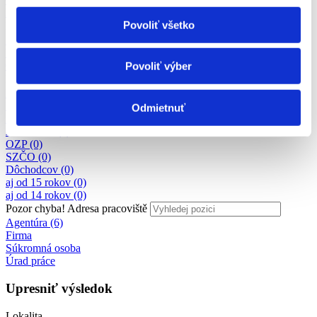
Kvalita a kontrola kvality
Povoliť všetko
Pozor chyba!
Adresa pracoviště
Skladník (3)
Vodič VZV (2)
Operátor/ka výroby (5)
Povoliť výber
Pozor chyba!
Adresa pracoviště
Práca vhodná aj pre utečencov z Ukrajiny (3)
MD (0)
Odmietnuť
ZTP (0)
Absolventi (0)
OZP (0)
SZČO (0)
Dôchodcov (0)
aj od 15 rokov (0)
aj od 14 rokov (0)
Pozor chyba!
Adresa pracoviště
Agentúra (6)
Firma
Súkromná osoba
Úrad práce
Upresniť výsledok
Lokalita