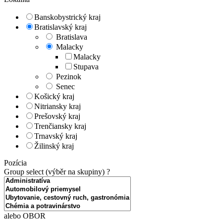
Banskobystrický kraj
Bratislavský kraj
Bratislava
Malacky
Malacky
Stupava
Pezinok
Senec
Košický kraj
Nitriansky kraj
Prešovský kraj
Trenčiansky kraj
Trnavský kraj
Žilinský kraj
Pozícia
Group select (výběr na skupiny)
?
alebo OBOR