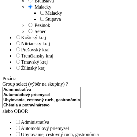
Bratislava
Malacky
Malacky
Stupava
Pezinok
Senec
Košický kraj
Nitriansky kraj
Prešovský kraj
Trenčiansky kraj
Trnavský kraj
Žilinský kraj
Pozícia
Group select (výběr na skupiny)
?
alebo OBOR
Administratíva
Automobilový priemysel
Ubytovanie, cestovný ruch, gastronómia