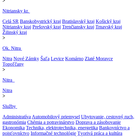
>
Nitriansky kr.
Celá SR
Banskobystrický kraj
Bratislavský kraj
Košický kraj
Nitriansky kraj
Prešovský kraj
Trenčiansky kraj
Trnavský kraj
Žilinský kraj
>
Ok. Nitra
Nitra
Nové Zámky
Šaľa
Levice
Komárno
Zlaté Moravce
Topoľčany
>
Nitra
Nitra
>
Služby
Administratíva
Automobilový priemysel
Ubytovanie, cestovný ruch,
gastronómia
Chémia a potravinárstvo
Doprava a zásobovanie
Ekonomika
Technika, elektrotechnika, energetika
Bankovníctvo a
poisťovníctvo
Informačné technológie
Tvorivá práca a kultúra