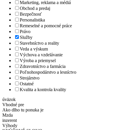
Marketing, reklama a médiá
Obchod a predaj
Bezpečnosť
Personalistika
Remeselné a pomocné práce
Právo
Služby
Stavebníctvo a reality
Veda a výskum
Výchova a vzdelávanie
Výroba a priemysel
Zdravotníctvo a farmácia
Poľnohospodárstvo a lesníctvo
Strojárstvo
Ostatné
Kvalita a kontrola kvality
úväzok
Vhodné pre
Ako dlho tu ponuka je
Mzda
inzerent
Výhody