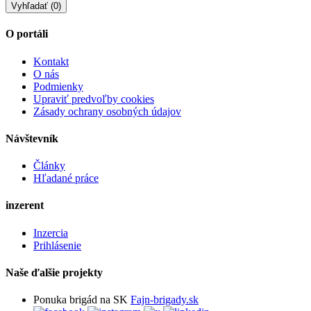
O portáli
Kontakt
O nás
Podmienky
Upraviť predvoľby cookies
Zásady ochrany osobných údajov
Návštevník
Články
Hľadané práce
inzerent
Inzercia
Prihlásenie
Naše ďalšie projekty
Ponuka brigád na SK
Fajn-brigady.sk