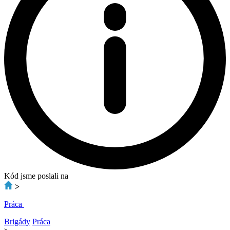
Kód jsme poslali na
>
Práca
Brigády
Práca