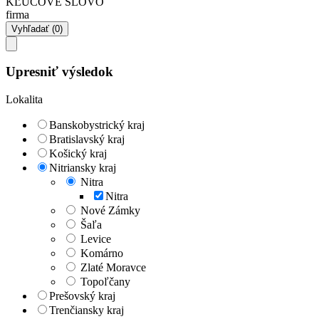
KĽÚČOVÉ SLOVO
firma
Upresniť výsledok
Lokalita
Banskobystrický kraj
Bratislavský kraj
Košický kraj
Nitriansky kraj
Nitra
Nitra
Nové Zámky
Šaľa
Levice
Komárno
Zlaté Moravce
Topoľčany
Prešovský kraj
Trenčiansky kraj