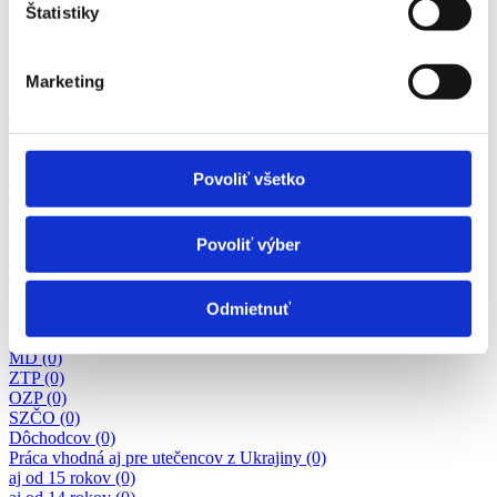
Právo
Štatistiky
Služby
Stavebníctvo a reality
Veda a výskum
Marketing
Výchova a vzdelávanie
Zdravotníctvo a farmácia
Poľnohospodárstvo a lesníctvo
Strojárstvo
Ostatné
Povoliť všetko
Kvalita a kontrola kvality
Pozor chyba!
Adresa pracoviště
Predavač/ka (3)
Povoliť výber
Krajčír, krajčírka (1)
Operátor/ka výroby (6)
Asistent - administratíva
Odmietnuť
Pozor chyba!
Adresa pracoviště
Absolventi (1)
MD (0)
ZTP (0)
OZP (0)
SZČO (0)
Dôchodcov (0)
Práca vhodná aj pre utečencov z Ukrajiny (0)
aj od 15 rokov (0)