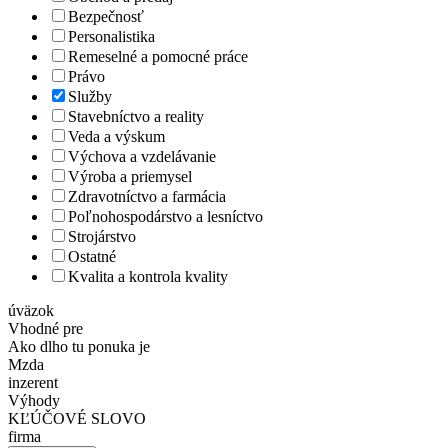
Bezpečnosť
Personalistika
Remeselné a pomocné práce
Právo
Služby
Stavebníctvo a reality
Veda a výskum
Výchova a vzdelávanie
Výroba a priemysel
Zdravotníctvo a farmácia
Poľnohospodárstvo a lesníctvo
Strojárstvo
Ostatné
Kvalita a kontrola kvality
úväzok
Vhodné pre
Ako dlho tu ponuka je
Mzda
inzerent
Výhody
KĽÚČOVÉ SLOVO
firma