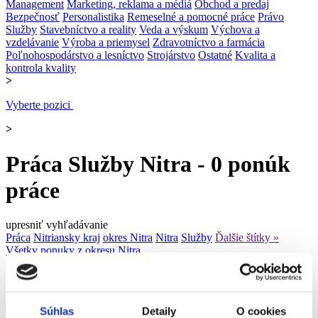
Management
Marketing, reklama a médiá
Obchod a predaj
Bezpečnosť
Personalistika
Remeselné a pomocné práce
Právo
Služby
Stavebníctvo a reality
Veda a výskum
Výchova a
vzdelávanie
Výroba a priemysel
Zdravotníctvo a farmácia
Poľnohospodárstvo a lesníctvo
Strojárstvo
Ostatné
Kvalita a
kontrola kvality
>
Vyberte pozici
>
Práca Služby Nitra - 0 ponúk
práce
upresniť vyhľadávanie
Práca
Nitriansky kraj
okres Nitra
Nitra
Služby
Ďalšie štítky »
Všetky ponuky z okresu Nitra
Ponuka práce Služby Nitra
Práca Služby Nitra a okolie - vyberte si z viac ako 0+ overených
Súhlas
Detaily
O cookies