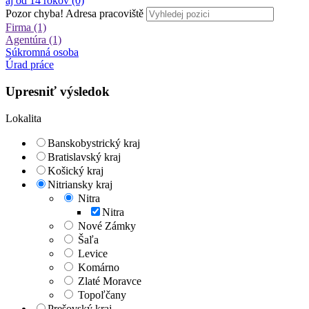
aj od 14 rokov (0)
Pozor chyba!
Adresa pracoviště
Firma (1)
Agentúra (1)
Súkromná osoba
Úrad práce
Upresniť výsledok
Lokalita
Banskobystrický kraj
Bratislavský kraj
Košický kraj
Nitriansky kraj
Nitra
Nitra
Nové Zámky
Šaľa
Levice
Komárno
Zlaté Moravce
Topoľčany
Prešovský kraj