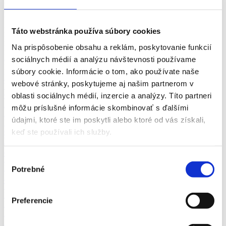
ponúk práce v odbore Služby v meste Nitra za srpen 2026 na
pracovnom portáli fajn-praca.sk
Nitra
Odbory
Táto webstránka používa súbory cookies
Nitra
Pozícia
Na prispôsobenie obsahu a reklám, poskytovanie funkcií
Nitra
Vhodné pre
Nitra
zkrácený úvazek >
sociálnych médií a analýzu návštevnosti používame
Pozor chyba!
Adresa pracoviště
súbory cookie. Informácie o tom, ako používate naše
Remeselné a pomocné práce (1)
webové stránky, poskytujeme aj našim partnerom v
Výroba a priemysel (6)
Obchod a predaj (3)
oblasti sociálnych médií, inzercie a analýzy. Títo partneri
Administratíva
môžu príslušné informácie skombinovať s ďalšími
Automobilový priemysel
údajmi, ktoré ste im poskytli alebo ktoré od vás získali,
Ubytovanie, cestovný ruch, gastronómia
Chémia a potravinárstvo
keď ste používali ich služby.
Doprava a zásobovanie
Ekonomika
Technika, elektrotechnika, energetika
Výber
Bankovníctvo a poisťovníctvo
Potrebné
súhlasu
Informačné technológie
Tvorivá práca a kultúra
Management
Preferencie
Marketing, reklama a médiá
Bezpečnosť
Personalistika