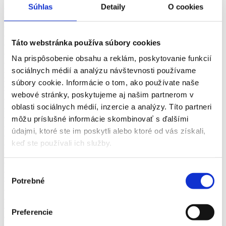
PR, brand manažér
Súhlas
Detaily
O cookies
HR manažér
Personalista, recruiter
Pracovný psychológ
Doplňovač tovaru, merchandiser
Táto webstránka používa súbory cookies
Hosteska, promotér
Na prispôsobenie obsahu a reklám, poskytovanie funkcií
Nákupca
Obchodný asistent
sociálnych médií a analýzu návštevnosti používame
Obchodný manažér
súbory cookie. Informácie o tom, ako používate naše
Obchodný zástupca, asistent, manažér
webové stránky, poskytujeme aj našim partnerom v
Pracovník call centra
Predavač/ka
oblasti sociálnych médií, inzercie a analýzy. Títo partneri
Realitný maklér
môžu príslušné informácie skombinovať s ďalšími
Reklamačné oddelenie
údajmi, ktoré ste im poskytli alebo ktoré od vás získali,
Vedúci call centra
Vedúci nákupu, odbytu
keď ste používali ich služby.
Vedúci predajne, prevádzky
Doučovanie
Fotograf
Výber
Opatrovanie detí
Potrebné
súhlasu
Inštalatér
Kaderníčka
Kozmetička, vizážistka
Preferencie
Manikérka, pedikérka
Masér