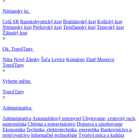
>
Nitriansky kr.
Celá SR
Banskobystrický kraj
Bratislavský kraj
Košický kraj
Nitriansky kraj
Prešovský kraj
Trenčiansky kraj
Trnavský kraj
Žilinský kraj
>
Ok. Topoľčany
Nitra
Nové Zámky
Šaľa
Levice
Komárno
Zlaté Moravce
Topoľčany
>
Vyberte město
Topoľčany
>
Administratíva
Administratíva
Automobilový priemysel
Ubytovanie, cestovný ruch,
gastronómia
Chémia a potravinárstvo
Doprava a zásobovanie
Ekonomika
Technika, elektrotechnika, energetika
Bankovníctvo a
poisťovníctvo
Informačné technológie
Tvorivá práca a kultúra