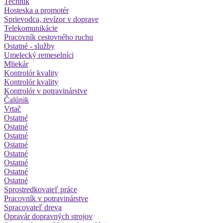
Technik
Hosteska a promotér
Sprievodca, revízor v doprave
Telekomunikácie
Pracovník cestovného ruchu
Ostatné - služby
Umelecký remeselníci
Mliekár
Kontrolór kvality
Kontrolór kvality
Kontrolór v potravinárstve
Čalúnik
Vrtač
Ostatné
Ostatné
Ostatné
Ostatné
Ostatné
Ostatné
Ostatné
Ostatné
Sprostredkovateľ práce
Pracovník v potravinárstve
Spracovateľ dreva
Opravár dopravných strojov