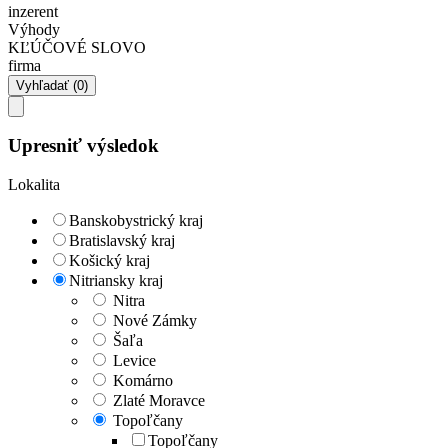
inzerent
Výhody
KĽÚČOVÉ SLOVO
firma
Upresniť výsledok
Lokalita
Banskobystrický kraj
Bratislavský kraj
Košický kraj
Nitriansky kraj
Nitra
Nové Zámky
Šaľa
Levice
Komárno
Zlaté Moravce
Topoľčany
Topoľčany