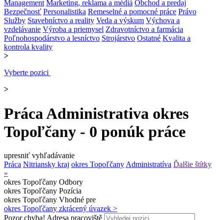
Management
Marketing, reklama a médiá
Obchod a predaj
Bezpečnosť
Personalistika
Remeselné a pomocné práce
Právo
Služby
Stavebníctvo a reality
Veda a výskum
Výchova a
vzdelávanie
Výroba a priemysel
Zdravotníctvo a farmácia
Poľnohospodárstvo a lesníctvo
Strojárstvo
Ostatné
Kvalita a
kontrola kvality
>
Vyberte pozici
>
Práca Administrativa okres
Topoľčany - 0 ponúk práce
upresniť vyhľadávanie
Práca
Nitriansky kraj
okres Topoľčany
Administratíva
Ďalšie štítky
»
okres Topoľčany
Odbory
okres Topoľčany
Pozícia
okres Topoľčany
Vhodné pre
okres Topoľčany
zkrácený úvazek >
Pozor chyba!
Adresa pracoviště