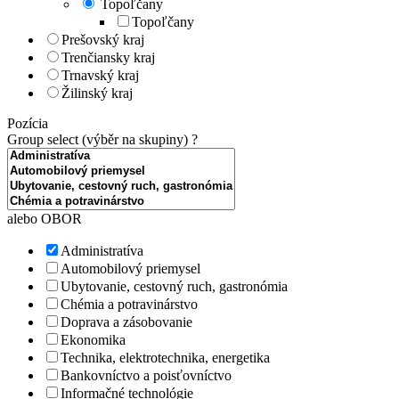
Topoľčany
Topoľčany
Prešovský kraj
Trenčiansky kraj
Trnavský kraj
Žilinský kraj
Pozícia
Group select (výběr na skupiny)
?
alebo OBOR
Administratíva
Automobilový priemysel
Ubytovanie, cestovný ruch, gastronómia
Chémia a potravinárstvo
Doprava a zásobovanie
Ekonomika
Technika, elektrotechnika, energetika
Bankovníctvo a poisťovníctvo
Informačné technológie