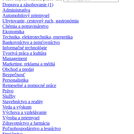
Doprava a zásobovanie (1)
Administratíva
Automobilový priemysel
Ubytovanie, cestovný ruch, gastronómia
Chémia a potravinárstvo
Ekonomika
Technika, elektrotechnika, energetika
Bankovníctvo a poisťovníctvo
Informačné technológie
Tvorivá práca a kultúra
Management
Marketing, reklama a médiá
Obchod a predaj
Bezpečnosť
Personalistika
Remeselné a pomocné práce
Právo
Služby
Stavebníctvo a reality
Veda a výskum
Výchova a vzdelávanie
Výroba a priemysel
Zdravotníctvo a farmácia
Poľnohospodárstvo a lesníctvo
Strojárstvo