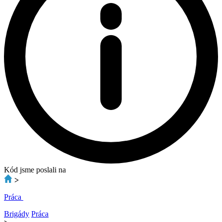
Kód jsme poslali na
>
Práca
Brigády
Práca