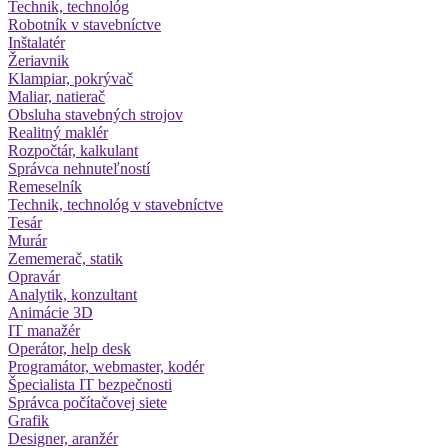
Technik, technológ
Robotník v stavebníctve
Inštalatér
Žeriavnik
Klampiar, pokrývač
Maliar, natierač
Obsluha stavebných strojov
Realitný maklér
Rozpočtár, kalkulant
Správca nehnuteľností
Remeselník
Technik, technológ v stavebníctve
Tesár
Murár
Zememerač, statik
Opravár
Analytik, konzultant
Animácie 3D
IT manažér
Operátor, help desk
Programátor, webmaster, kodér
Špecialista IT bezpečnosti
Správca počítačovej siete
Grafik
Designer, aranžér