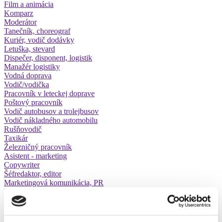
Film a animácia
Komparz
Moderátor
Tanečník, choreograf
Kuriér, vodič dodávky
Letuška, stevard
Dispečer, disponent, logistik
Manažér logistiky
Vodná doprava
Vodič/vodička
Pracovník v leteckej doprave
Poštový pracovník
Vodič autobusov a trolejbusov
Vodič nákladného automobilu
Rušňovodič
Taxikár
Železničný pracovník
Asistent - marketing
Copywriter
Šéfredaktor, editor
Marketingová komunikácia, PR
Marketingový manažér
Marketingový výskum, stratégia
Novinár, redaktor
Online marketing (reklama, PPC, sociálne siete)