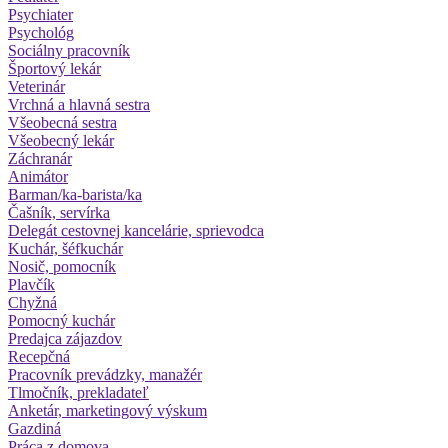
Psychiater
Psychológ
Sociálny pracovník
Športový lekár
Veterinár
Vrchná a hlavná sestra
Všeobecná sestra
Všeobecný lekár
Záchranár
Animátor
Barman/ka-barista/ka
Čašník, servírka
Delegát cestovnej kancelárie, sprievodca
Kuchár, šéfkuchár
Nosič, pomocník
Plavčík
Chyžná
Pomocný kuchár
Predajca zájazdov
Recepčná
Pracovník prevádzky, manažér
Tlmočník, prekladateľ
Anketár, marketingový výskum
Gazdiná
Práca z domova