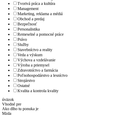
Tvorivá práca a kultúra
Management
Marketing, reklama a médiá
Obchod a predaj
Bezpečnosť
Personalistika
Remeselné a pomocné práce
Právo
Služby
Stavebníctvo a reality
Veda a výskum
Výchova a vzdelávanie
Výroba a priemysel
Zdravotníctvo a farmácia
Poľnohospodárstvo a lesníctvo
Strojárstvo
Ostatné
Kvalita a kontrola kvality
úväzok
Vhodné pre
Ako dlho tu ponuka je
Mzda