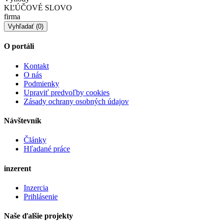
KĽÚČOVÉ SLOVO
firma
O portáli
Kontakt
O nás
Podmienky
Upraviť predvoľby cookies
Zásady ochrany osobných údajov
Návštevník
Články
Hľadané práce
inzerent
Inzercia
Prihlásenie
Naše ďalšie projekty