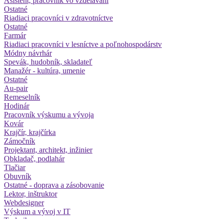
Asistent, pracovník vo vzdelávaní
Ostatné
Riadiaci pracovníci v zdravotníctve
Ostatné
Farmár
Riadiaci pracovníci v lesníctve a poľnohospodárstv
Módny návrhár
Spevák, hudobník, skladateľ
Manažér - kultúra, umenie
Ostatné
Au-pair
Remeselník
Hodinár
Pracovník výskumu a vývoja
Kovár
Krajčír, krajčírka
Zámočník
Projektant, architekt, inžinier
Obkladač, podlahár
Tlačiar
Obuvník
Ostatné - doprava a zásobovanie
Lektor, inštruktor
Webdesigner
Výskum a vývoj v IT