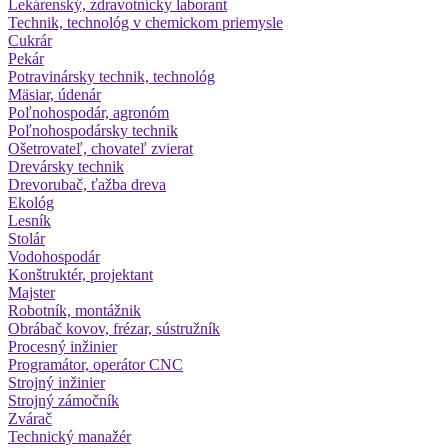
Lekárenský, zdravotnícky laborant
Technik, technológ v chemickom priemysle
Cukrár
Pekár
Potravinársky technik, technológ
Mäsiar, údenár
Poľnohospodár, agronóm
Poľnohospodársky technik
Ošetrovateľ, chovateľ zvierat
Drevársky technik
Drevorubač, ťažba dreva
Ekológ
Lesník
Stolár
Vodohospodár
Konštruktér, projektant
Majster
Robotník, montážnik
Obrábač kovov, frézar, sústružník
Procesný inžinier
Programátor, operátor CNC
Strojný inžinier
Strojný zámočník
Zvárač
Technický manažér