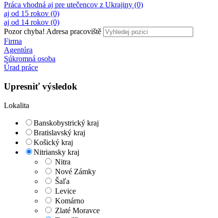
Práca vhodná aj pre utečencov z Ukrajiny (0)
aj od 15 rokov (0)
aj od 14 rokov (0)
Pozor chyba!
Adresa pracoviště
Firma
Agentúra
Súkromná osoba
Úrad práce
Upresniť výsledok
Lokalita
Banskobystrický kraj
Bratislavský kraj
Košický kraj
Nitriansky kraj
Nitra
Nové Zámky
Šaľa
Levice
Komárno
Zlaté Moravce