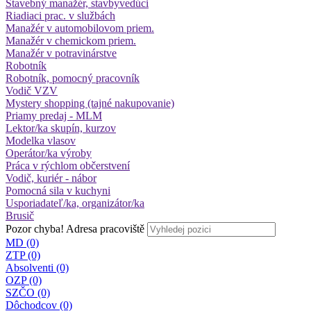
Stavebný manažér, stavbyvedúci
Riadiaci prac. v službách
Manažér v automobilovom priem.
Manažér v chemickom priem.
Manažér v potravinárstve
Robotník
Robotník, pomocný pracovník
Vodič VZV
Mystery shopping (tajné nakupovanie)
Priamy predaj - MLM
Lektor/ka skupín, kurzov
Modelka vlasov
Operátor/ka výroby
Práca v rýchlom občerstvení
Vodič, kuriér - nábor
Pomocná sila v kuchyni
Usporiadateľ/ka, organizátor/ka
Brusič
Pozor chyba!
Adresa pracoviště
MD (0)
ZTP (0)
Absolventi (0)
OZP (0)
SZČO (0)
Dôchodcov (0)