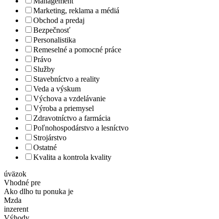
Management
Marketing, reklama a médiá
Obchod a predaj
Bezpečnosť
Personalistika
Remeselné a pomocné práce
Právo
Služby
Stavebníctvo a reality
Veda a výskum
Výchova a vzdelávanie
Výroba a priemysel
Zdravotníctvo a farmácia
Poľnohospodárstvo a lesníctvo
Strojárstvo
Ostatné
Kvalita a kontrola kvality
úväzok
Vhodné pre
Ako dlho tu ponuka je
Mzda
inzerent
Výhody