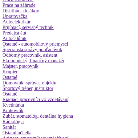
Práca na záhrade
Distribúcia letákov
Upratovačka
Autoelektrikár
Prijímací, servisný technik
Predajca áut
Autočalúnik
Ostatné - automobilový priemysel
Špecialista správy pohľadávok
Odborný pracovník, asistent
Ekonomický, finančný manažér
Majster, pracovník
Krupiér
Ostatné
Domovník, správca objektu
Športový tréner, inštruktor
Ostatné
Riadiaci pracovníci vo vzdelávaní
Kvetinárka
Knihovník
Zubár, stomatológ, dentálna hygiena
Rádiológia
Sanitár
Ostatní učitelia