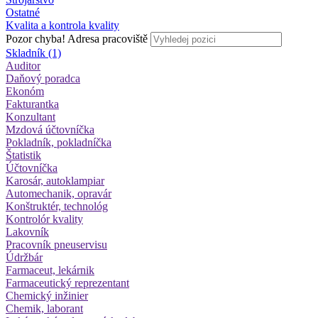
Ostatné
Kvalita a kontrola kvality
Pozor chyba!
Adresa pracoviště
Skladník (1)
Auditor
Daňový poradca
Ekonóm
Fakturantka
Konzultant
Mzdová účtovníčka
Pokladník, pokladníčka
Štatistik
Účtovníčka
Karosár, autoklampiar
Automechanik, opravár
Konštruktér, technológ
Kontrolór kvality
Lakovník
Pracovník pneuservisu
Údržbár
Farmaceut, lekárnik
Farmaceutický reprezentant
Chemický inžinier
Chemik, laborant