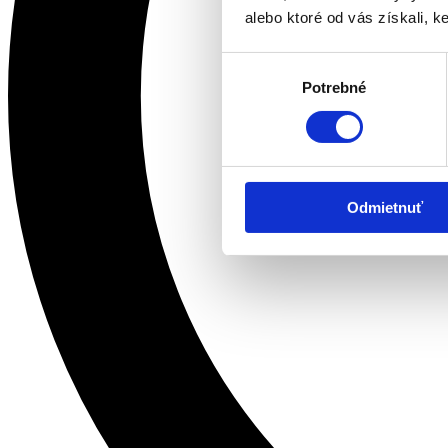
alebo ktoré od vás získali, ke
Výber
Potrebné
súhlasu
Odmietnuť