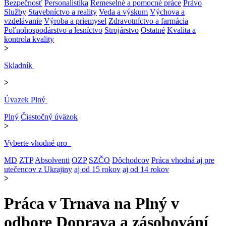
Bezpečnosť
Personalistika
Remeselné a pomocné práce
Právo
Služby
Stavebníctvo a reality
Veda a výskum
Výchova a
vzdelávanie
Výroba a priemysel
Zdravotníctvo a farmácia
Poľnohospodárstvo a lesníctvo
Strojárstvo
Ostatné
Kvalita a
kontrola kvality
>
Skladník
>
Úvazek Plný
Plný
Čiastočný úväzok
>
Vyberte vhodné pro
MD
ZTP
Absolventi
OZP
SZČO
Dôchodcov
Práca vhodná aj pre
utečencov z Ukrajiny
aj od 15 rokov
aj od 14 rokov
>
Práca v Trnava na Plný v
odbore Doprava a zásobování