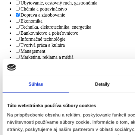
Ubytovanie, cestovný ruch, gastronómia
Chémia a potravinárstvo
Doprava a zásobovanie
Ekonomika
Technika, elektrotechnika, energetika
Bankovníctvo a poisťovníctvo
Informačné technológie
Tvorivá práca a kultúra
Management
Marketing, reklama a médiá
Obchod a predaj
Bezpečnosť
Personalistika
Remeselné a pomocné práce
Súhlas
Detaily
Právo
Služby
Stavebníctvo a reality
Táto webstránka používa súbory cookies
Veda a výskum
Výchova a vzdelávanie
Na prispôsobenie obsahu a reklám, poskytovanie funkcií soc
Výroba a priemysel
návštevnosti používame súbory cookie. Informácie o tom, 
Zdravotníctvo a farmácia
stránky, poskytujeme aj našim partnerom v oblasti sociálnych
Poľnohospodárstvo a lesníctvo