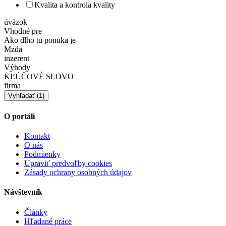
Kvalita a kontrola kvality
úväzok
Vhodné pre
Ako dlho tu ponuka je
Mzda
inzerent
Výhody
KĽÚČOVÉ SLOVO
firma
O portáli
Kontakt
O nás
Podmienky
Upraviť predvoľby cookies
Zásady ochrany osobných údajov
Návštevník
Články
Hľadané práce