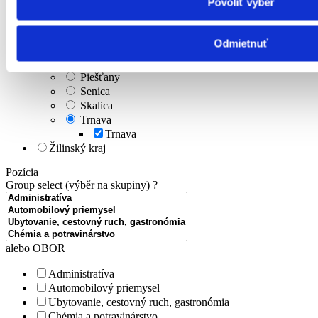
Povoliť výber
Trenčiansky kraj
Trnavský kraj
Dunajská Streda
Odmietnuť
Galanta
Hlohovec
Piešťany
Senica
Skalica
Trnava
Trnava
Žilinský kraj
Pozícia
Group select (výběr na skupiny)
?
alebo OBOR
Administratíva
Automobilový priemysel
Ubytovanie, cestovný ruch, gastronómia
Chémia a potravinárstvo