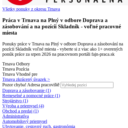
Všetky ponuky z okresu Trnava
Práca v
Trnava
na Plný v odbore Doprava a
zásobování a na pozícii
Skladník
- voľné pracovné
miesta
Ponuky práce v Trnava na Plný v odbore Doprava a zásobování na
pozícii Skladník voľné miesta - vyberte si z viac ako 1+ overených
ponúk práce za srpen 2026 na pracovnom portáli fajn-praca.sk
Trnava
Odbory
Trnava
Pozícia
Trnava
Vhodné pre
Trnava
zkrácený úvazek >
Pozor chyba!
Adresa pracoviště
Doprava a zásobovanie (1)
Remeselné a pomocné práce (1)
Strojárstvo (1)
Výroba a priemysel (4)
Obchod a predaj (1)
Administratíva
Automobilový priemysel
Ubytovanie, cestovný ruch, gastronómia