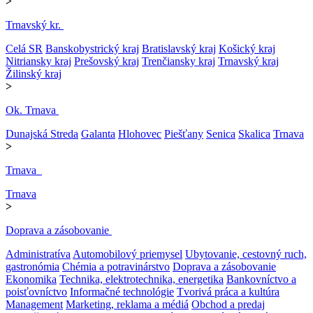
>
Trnavský kr.
Celá SR
Banskobystrický kraj
Bratislavský kraj
Košický kraj
Nitriansky kraj
Prešovský kraj
Trenčiansky kraj
Trnavský kraj
Žilinský kraj
>
Ok. Trnava
Dunajská Streda
Galanta
Hlohovec
Piešťany
Senica
Skalica
Trnava
>
Trnava
Trnava
>
Doprava a zásobovanie
Administratíva
Automobilový priemysel
Ubytovanie, cestovný ruch,
gastronómia
Chémia a potravinárstvo
Doprava a zásobovanie
Ekonomika
Technika, elektrotechnika, energetika
Bankovníctvo a
poisťovníctvo
Informačné technológie
Tvorivá práca a kultúra
Management
Marketing, reklama a médiá
Obchod a predaj