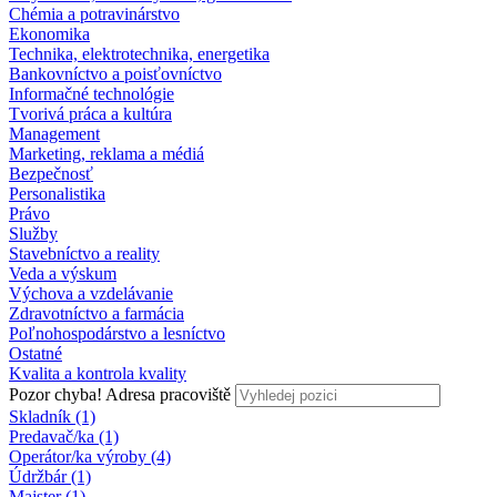
Chémia a potravinárstvo
Ekonomika
Technika, elektrotechnika, energetika
Bankovníctvo a poisťovníctvo
Informačné technológie
Tvorivá práca a kultúra
Management
Marketing, reklama a médiá
Bezpečnosť
Personalistika
Právo
Služby
Stavebníctvo a reality
Veda a výskum
Výchova a vzdelávanie
Zdravotníctvo a farmácia
Poľnohospodárstvo a lesníctvo
Ostatné
Kvalita a kontrola kvality
Pozor chyba!
Adresa pracoviště
Skladník (1)
Predavač/ka (1)
Operátor/ka výroby (4)
Údržbár (1)
Majster (1)