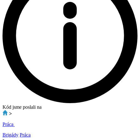
Kód jsme poslali na
>
Práca
Brigády
Práca