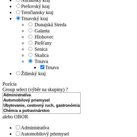
Nitriansky kraj
Prešovský kraj
Trenčiansky kraj
Trnavský kraj
Dunajská Streda
Galanta
Hlohovec
Piešťany
Senica
Skalica
Trnava
Trnava
Žilinský kraj
Pozícia
Group select (výběr na skupiny)
?
alebo OBOR
Administratíva
Automobilový priemysel