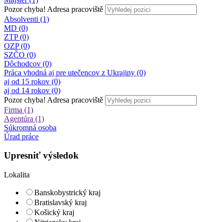
Pozor chyba!
Adresa pracoviště
Absolventi (1)
MD (0)
ZTP (0)
OZP (0)
SZČO (0)
Dôchodcov (0)
Práca vhodná aj pre utečencov z Ukrajiny (0)
aj od 15 rokov (0)
aj od 14 rokov (0)
Pozor chyba!
Adresa pracoviště
Firma (1)
Agentúra (1)
Súkromná osoba
Úrad práce
Upresniť výsledok
Lokalita
Banskobystrický kraj
Bratislavský kraj
Košický kraj