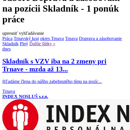
na pozícii Skladník - 1 ponúk
práce
upresniť vyhľadávanie
Práca
Trnavský kraj
okres Trnava
Trnava
Doprava a zásobovanie
Skladník
Plný
Ďalšie štítky »
dnes
Skladník s VZV iba na 2 zmeny pri
Trnave - mzda až 13...
Hľadáme člena do nášho zabehnutého tímu na pozíc...
Trnava
INDEX NOSLUŠ s.r.o.