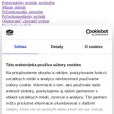
Potravinársky technik, technológ
Mäsiar, údenár
Poľnohospodár, agronóm
Poľnohospodársky technik
Ošetrovateľ, chovateľ zvierat
Drevársky technik
Drevorubač, ťažba dreva
Ekológ
Lesník
Stolár
Súhlas
Detaily
O cookies
Vodohospodár
Konštruktér, projektant
Majster
Robotník, montážnik
Táto webstránka používa súbory cookies
Obrábač kovov, frézar, sústružník
Procesný inžinier
Na prispôsobenie obsahu a reklám, poskytovanie funkcií
Programátor, operátor CNC
sociálnych médií a analýzu návštevnosti používame
Strojný inžinier
súbory cookie. Informácie o tom, ako používate naše
Strojný zámočník
Zvárač
webové stránky, poskytujeme aj našim partnerom v
Technický manažér
oblasti sociálnych médií, inzercie a analýzy. Títo partneri
Technik, technológ
môžu príslušné informácie skombinovať s ďalšími
Robotník v stavebníctve
Inštalatér
údajmi, ktoré ste im poskytli alebo ktoré od vás získali,
Žeriavnik