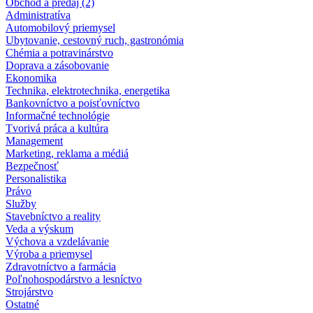
Obchod a predaj (2)
Administratíva
Automobilový priemysel
Ubytovanie, cestovný ruch, gastronómia
Chémia a potravinárstvo
Doprava a zásobovanie
Ekonomika
Technika, elektrotechnika, energetika
Bankovníctvo a poisťovníctvo
Informačné technológie
Tvorivá práca a kultúra
Management
Marketing, reklama a médiá
Bezpečnosť
Personalistika
Právo
Služby
Stavebníctvo a reality
Veda a výskum
Výchova a vzdelávanie
Výroba a priemysel
Zdravotníctvo a farmácia
Poľnohospodárstvo a lesníctvo
Strojárstvo
Ostatné