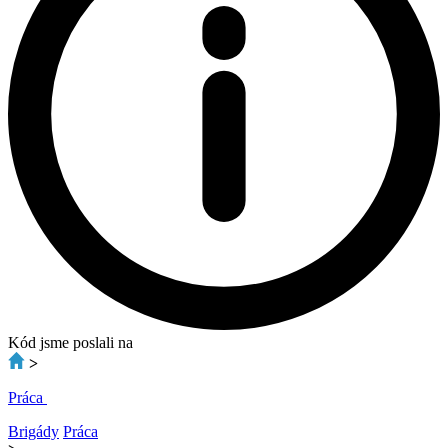
Kód jsme poslali na
>
Práca
Brigády
Práca