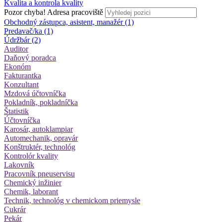
Kvalita a kontrola kvality
Pozor chyba!
Adresa pracoviště
Obchodný zástupca, asistent, manažér (1)
Predavač/ka (1)
Údržbár (2)
Auditor
Daňový poradca
Ekonóm
Fakturantka
Konzultant
Mzdová účtovníčka
Pokladník, pokladníčka
Štatistik
Účtovníčka
Karosár, autoklampiar
Automechanik, opravár
Konštruktér, technológ
Kontrolór kvality
Lakovník
Pracovník pneuservisu
Chemický inžinier
Chemik, laborant
Technik, technológ v chemickom priemysle
Cukrár
Pekár