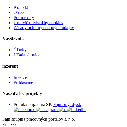
Kontakt
O nás
Podmienky
Upraviť predvoľby cookies
Zásady ochrany osobných údajov
Návštevník
Články
Hľadané práce
inzerent
Inzercia
Prihlásenie
Naše ďalšie projekty
Ponuka brigád na SK
Fajn-brigady.sk
Fajn skupina pracovných portálov s. r. o.
Žilinská 1