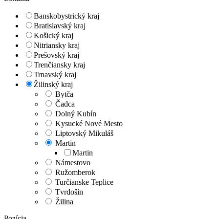
Banskobystrický kraj
Bratislavský kraj
Košický kraj
Nitriansky kraj
Prešovský kraj
Trenčiansky kraj
Trnavský kraj
Žilinský kraj
Bytča
Čadca
Dolný Kubín
Kysucké Nové Mesto
Liptovský Mikuláš
Martin
Martin
Námestovo
Ružomberok
Turčianske Teplice
Tvrdošín
Žilina
Pozícia