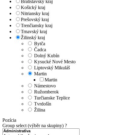
Bratislavský kraj
Košický kraj
Nitriansky kraj
Prešovský kraj
Trenčiansky kraj
Trnavský kraj
Žilinský kraj
Bytča
Čadca
Dolný Kubín
Kysucké Nové Mesto
Liptovský Mikuláš
Martin
Martin
Námestovo
Ružomberok
Turčianske Teplice
Tvrdošín
Žilina
Pozícia
Group select (výběr na skupiny)
?