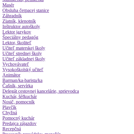
Masér
Obsluha čerpacej stanice
Záhradník
Zlatník, klenotník
Inštruktor autoškoly
Lektor jazykov
Špeciálny pedagóg
Lektor, školiteľ
Učiteľ materskej školy
Učiteľ strednej školy
Učiteľ základnej školy
Vychovávateľ
Vysokoškolský učiteľ
Animátor
Barman/ka-barista/ka
Čašník, servírka
Delegát cestovnej kancelárie, sprievodca
Kuchár, šéfkuchár
Nosič, pomocník
Plavčík
Chyžná
Pomocný kuchár
Predajca zájazdov
Recepčná