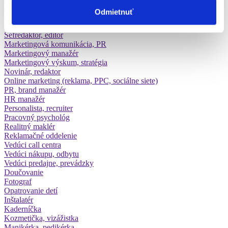
Železničný pracovník
Odmietnuť
Asistent - marketing
Copywriter
Šéfredaktor, editor
Marketingová komunikácia, PR
Marketingový manažér
Marketingový výskum, stratégia
Novinár, redaktor
Online marketing (reklama, PPC, sociálne siete)
PR, brand manažér
HR manažér
Personalista, recruiter
Pracovný psychológ
Realitný maklér
Reklamačné oddelenie
Vedúci call centra
Vedúci nákupu, odbytu
Vedúci predajne, prevádzky
Doučovanie
Fotograf
Opatrovanie detí
Inštalatér
Kaderníčka
Kozmetička, vizážistka
Manikérka, pedikérka