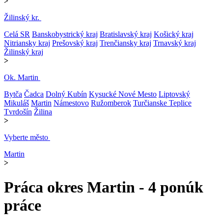
>
Žilinský kr.
Celá SR
Banskobystrický kraj
Bratislavský kraj
Košický kraj
Nitriansky kraj
Prešovský kraj
Trenčiansky kraj
Trnavský kraj
Žilinský kraj
>
Ok. Martin
Bytča
Čadca
Dolný Kubín
Kysucké Nové Mesto
Liptovský
Mikuláš
Martin
Námestovo
Ružomberok
Turčianske Teplice
Tvrdošín
Žilina
>
Vyberte město
Martin
>
Práca okres Martin - 4 ponúk
práce