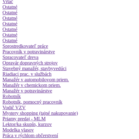
Vrtač
Ostatné
Ostatné
Ostatné
Ostatné
Ostatné
Ostatné
Ostatné
Sprostredkovateľ práce
Pracovník v potravinárstve
Spracovateľ dreva
Opravár dopravných strojov
Stavebný manažér, stavbyvedúci
Riadiaci prac. v službách
Manažér v automobilovom priem.
Manažér v chemickom priem.
Manažér v potravinárstve
Robotník
Robotník, pomocný pracovník
Vodič VZV
Mystery shopping (tajné nakupovanie)
Priamy predaj - MLM
Lektor/ka skupín, kurzov
Modelka vlasov
Práca v rýchlom občerstvení