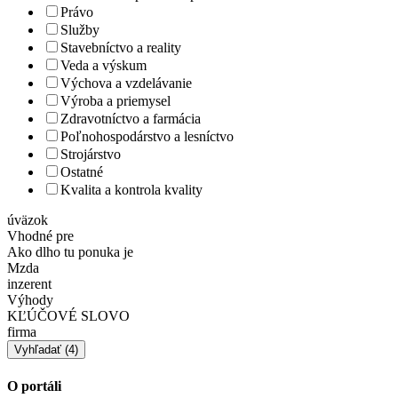
Právo
Služby
Stavebníctvo a reality
Veda a výskum
Výchova a vzdelávanie
Výroba a priemysel
Zdravotníctvo a farmácia
Poľnohospodárstvo a lesníctvo
Strojárstvo
Ostatné
Kvalita a kontrola kvality
úväzok
Vhodné pre
Ako dlho tu ponuka je
Mzda
inzerent
Výhody
KĽÚČOVÉ SLOVO
firma
O portáli