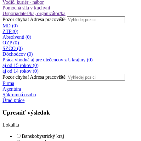
Vodič, kuriér - nábor
Pomocná sila v kuchyni
Usporiadateľ/ka, organizátor/ka
Pozor chyba!
Adresa pracoviště
MD (0)
ZTP (0)
Absolventi (0)
OZP (0)
SZČO (0)
Dôchodcov (0)
Práca vhodná aj pre utečencov z Ukrajiny (0)
aj od 15 rokov (0)
aj od 14 rokov (0)
Pozor chyba!
Adresa pracoviště
Firma
Agentúra
Súkromná osoba
Úrad práce
Upresniť výsledok
Lokalita
Banskobystrický kraj