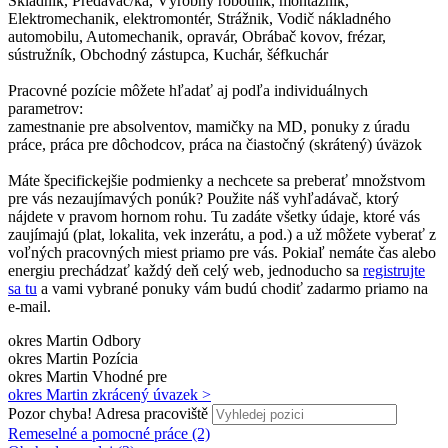
Skladník, Predavač/ka, Výrobný robotník, montážnik,
Elektromechanik, elektromontér, Strážnik, Vodič nákladného
automobilu, Automechanik, opravár, Obrábač kovov, frézar,
sústružník, Obchodný zástupca, Kuchár, šéfkuchár
Pracovné pozície môžete hľadať aj podľa individuálnych
parametrov:
zamestnanie pre absolventov, mamičky na MD, ponuky z úradu
práce, práca pre dôchodcov, práca na čiastočný (skrátený) úväzok
Máte špecifickejšie podmienky a nechcete sa preberať množstvom
pre vás nezaujímavých ponúk? Použite náš vyhľadávač, ktorý
nájdete v pravom hornom rohu. Tu zadáte všetky údaje, ktoré vás
zaujímajú (plat, lokalita, vek inzerátu, a pod.) a už môžete vyberať z
voľných pracovných miest priamo pre vás. Pokiaľ nemáte čas alebo
energiu prechádzať každý deň celý web, jednoducho sa
registrujte
sa tu
a vami vybrané ponuky vám budú chodiť zadarmo priamo na
e-mail.
okres Martin
Odbory
okres Martin
Pozícia
okres Martin
Vhodné pre
okres Martin
zkrácený úvazek >
Pozor chyba!
Adresa pracoviště
Remeselné a pomocné práce (2)