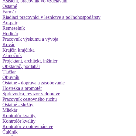
Asistent, pracovník vo vzdelávaní
Ostatné
Farmár
Riadiaci pracovníci v lesníctve a poľnohospodárstv
Au-pair
Remeselník
Hodinár
Pracovník výskumu a vývoja
Kovár
Krajčír, krajčírka
Zámočník
Projektant, architekt, inžinier
Obkladač, podlahár
Tlačiar
Obuvník
Ostatné - doprava a zásobovanie
Hosteska a promotér
Sprievodca, revízor v doprave
Pracovník cestovného ruchu
Ostatné - služby
Mliekár
Kontrolór kvality
Kontrolór kvality
Kontrolór v potravinárstve
Čalúnik