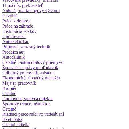
Pracovník prevádzky, manažér
Tlmočník, prekladateľ
Anketár, marketingový výskum
Gazdiná
Práca z domova
Práca na záhrade
Distribúcia letákov
Upratovačka
Autoelektrikár
Prijímací, servisný technik
Predajca áut
Autočalúnik
Ostatné - automobilový priemysel
Špecialista správy pohľadávok
Odborný pracovník, asistent
Ekonomický, finančný manažér
Majster, pracovník
Krupiér
Ostatné
Domovník, správca objektu
Športový tréner, inštruktor
Ostatné
Riadiaci pracovníci vo vzdelávaní
Kvetinárka
Ostatní učitelia