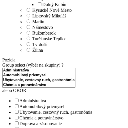
Dolný Kubín
Kysucké Nové Mesto
Liptovský Mikuláš
Martin
Námestovo
Ružomberok
Turčianske Teplice
Tvrdošín
Žilina
Pozícia
Group select (výběr na skupiny)
?
alebo OBOR
Administratíva
Automobilový priemysel
Ubytovanie, cestovný ruch, gastronómia
Chémia a potravinárstvo
Doprava a zásobovanie