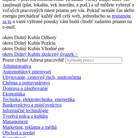
zaujímajú (plat, lokalita, vek inzerátu, a pod.) a už môžete vyberať z
voľných pracovných miest priamo pre vás. Pokiaľ nemáte čas alebo
energiu prechádzať každý deň celý web, jednoducho sa
registrujte
sa tu
a vami vybrané ponuky vám budú chodiť zadarmo priamo na
e-mail.
okres Dolný Kubín
Odbory
okres Dolný Kubín
Pozícia
okres Dolný Kubín
Vhodné pre
okres Dolný Kubín
zkrácený úvazek >
Pozor chyba!
Adresa pracoviště
Administratíva
Automobilový priemysel
Ubytovanie, cestovný ruch, gastronómia
Chémia a potravinárstvo
Doprava a zásobovanie
Ekonomika
Technika, elektrotechnika, energetika
Bankovníctvo a poisťovníctvo
Informačné technológie
Tvorivá práca a kultúra
Management
Marketing, reklama a médiá
Obchod a predaj