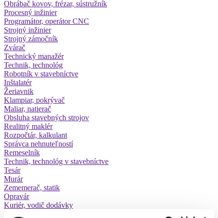
Obrábač kovov, frézar, sústružník
Procesný inžinier
Programátor, operátor CNC
Strojný inžinier
Strojný zámočník
Zvárač
Technický manažér
Technik, technológ
Robotník v stavebníctve
Inštalatér
Žeriavnik
Klampiar, pokrývač
Maliar, natierač
Obsluha stavebných strojov
Realitný maklér
Rozpočtár, kalkulant
Správca nehnuteľností
Remeselník
Technik, technológ v stavebníctve
Tesár
Murár
Zememerač, statik
Opravár
Kuriér, vodič dodávky
Letuška, stevard