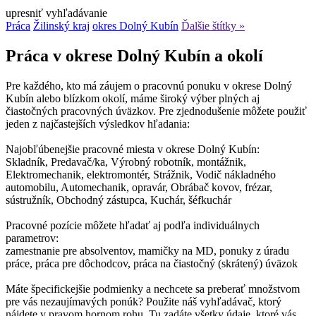
upresniť vyhľadávanie
Práca
Žilinský kraj
okres Dolný Kubín
Ďalšie štítky »
Práca v okrese Dolný Kubín a okolí
Pre každého, kto má záujem o pracovnú ponuku v okrese Dolný
Kubín alebo blízkom okolí, máme široký výber plných aj
čiastočných pracovných úväzkov. Pre zjednodušenie môžete použiť
jeden z najčastejších výsledkov hľadania:
Najobľúbenejšie pracovné miesta v okrese Dolný Kubín:
Skladník, Predavač/ka, Výrobný robotník, montážnik,
Elektromechanik, elektromontér, Strážnik, Vodič nákladného
automobilu, Automechanik, opravár, Obrábač kovov, frézar,
sústružník, Obchodný zástupca, Kuchár, šéfkuchár
Pracovné pozície môžete hľadať aj podľa individuálnych
parametrov:
zamestnanie pre absolventov, mamičky na MD, ponuky z úradu
práce, práca pre dôchodcov, práca na čiastočný (skrátený) úväzok
Máte špecifickejšie podmienky a nechcete sa preberať množstvom
pre vás nezaujímavých ponúk? Použite náš vyhľadávač, ktorý
nájdete v pravom hornom rohu. Tu zadáte všetky údaje, ktoré vás