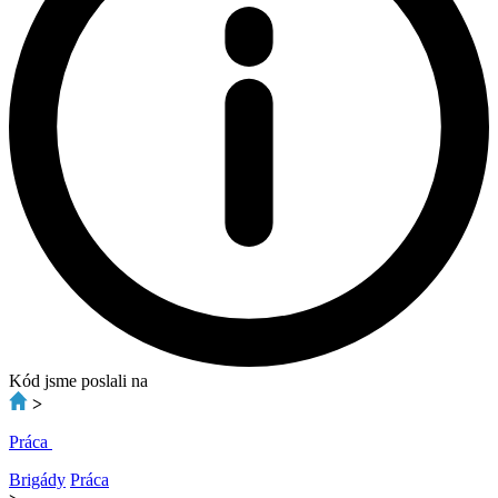
Kód jsme poslali na
>
Práca
Brigády
Práca