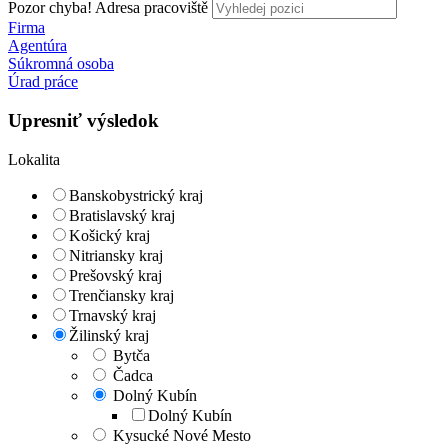
Pozor chyba!
Adresa pracoviště
Firma
Agentúra
Súkromná osoba
Úrad práce
Upresniť výsledok
Lokalita
Banskobystrický kraj
Bratislavský kraj
Košický kraj
Nitriansky kraj
Prešovský kraj
Trenčiansky kraj
Trnavský kraj
Žilinský kraj
Bytča
Čadca
Dolný Kubín
Dolný Kubín
Kysucké Nové Mesto