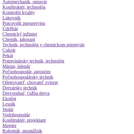
Automechanik, opravár
Konštruktér, technológ
Kontrolór kvality
Lakovník
Pracovník pneuservisu
Údržbár
Chemický inžinier
Chemik, laborant
Technik, technológ v chemickom priemysle
Cukrár
Pekár
Potravinársky technik, technológ
Mäsiar, údenár
Poľnohospodár, agronóm
Poľnohospodársky technik
Ošetrovateľ, chovateľ zvierat
Drevársky technik
Drevorubač, ťažba dreva
Ekológ
Lesník
Stolár
Vodohospodár
Konštruktér, projektant
Majster
Robotník, montážnik