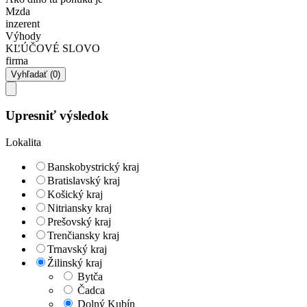
Mzda
inzerent
Výhody
KĽÚČOVÉ SLOVO
firma
Upresniť výsledok
Lokalita
Banskobystrický kraj
Bratislavský kraj
Košický kraj
Nitriansky kraj
Prešovský kraj
Trenčiansky kraj
Trnavský kraj
Žilinský kraj
Bytča
Čadca
Dolný Kubín