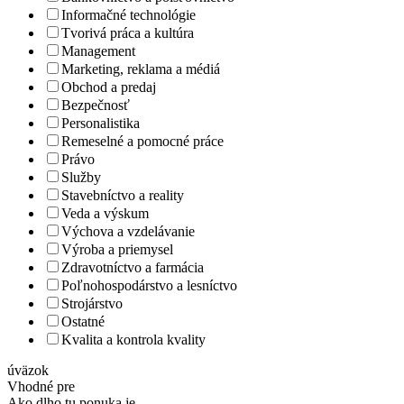
Informačné technológie
Tvorivá práca a kultúra
Management
Marketing, reklama a médiá
Obchod a predaj
Bezpečnosť
Personalistika
Remeselné a pomocné práce
Právo
Služby
Stavebníctvo a reality
Veda a výskum
Výchova a vzdelávanie
Výroba a priemysel
Zdravotníctvo a farmácia
Poľnohospodárstvo a lesníctvo
Strojárstvo
Ostatné
Kvalita a kontrola kvality
úväzok
Vhodné pre
Ako dlho tu ponuka je