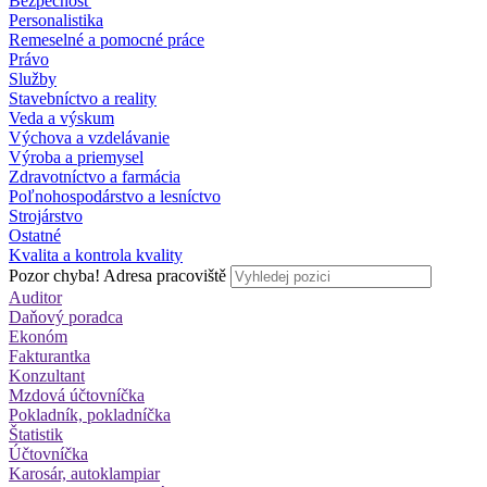
Bezpečnosť
Personalistika
Remeselné a pomocné práce
Právo
Služby
Stavebníctvo a reality
Veda a výskum
Výchova a vzdelávanie
Výroba a priemysel
Zdravotníctvo a farmácia
Poľnohospodárstvo a lesníctvo
Strojárstvo
Ostatné
Kvalita a kontrola kvality
Pozor chyba!
Adresa pracoviště
Auditor
Daňový poradca
Ekonóm
Fakturantka
Konzultant
Mzdová účtovníčka
Pokladník, pokladníčka
Štatistik
Účtovníčka
Karosár, autoklampiar