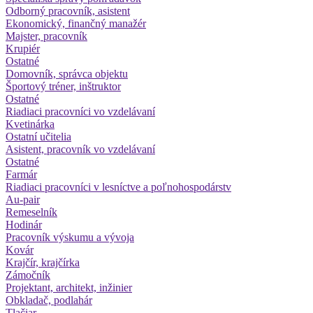
Odborný pracovník, asistent
Ekonomický, finančný manažér
Majster, pracovník
Krupiér
Ostatné
Domovník, správca objektu
Športový tréner, inštruktor
Ostatné
Riadiaci pracovníci vo vzdelávaní
Kvetinárka
Ostatní učitelia
Asistent, pracovník vo vzdelávaní
Ostatné
Farmár
Riadiaci pracovníci v lesníctve a poľnohospodárstv
Au-pair
Remeselník
Hodinár
Pracovník výskumu a vývoja
Kovár
Krajčír, krajčírka
Zámočník
Projektant, architekt, inžinier
Obkladač, podlahár
Tlačiar