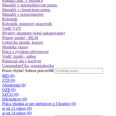
Riadiaci prac. v službách
Manažér v automobilovom priem.
Manažér v chemickom priem.
Manažér v potravinárstve
Robotník
Robotník, pomocný pracovník
Vodič VZV
Mystery shopping (tajné nakupovanie)
Priamy predaj - MLM
Lektor/ka skupín, kurzov
Modelka vlasov
Práca v rýchlom občerstvení
Vodič, kuriér - nábor
Pomocná sila v kuchyni
Usporiadateľ/ka, organizátor/ka
Pozor chyba!
Adresa pracoviště
MD (0)
ZTP (0)
Absolventi (0)
OZP (0)
SZČO (0)
Dôchodcov (0)
Práca vhodná aj pre utečencov z Ukrajiny (0)
aj od 15 rokov (0)
aj od 14 rokov (0)