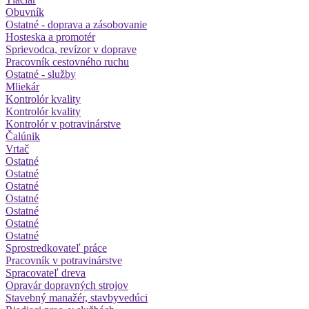
Obuvník
Ostatné - doprava a zásobovanie
Hosteska a promotér
Sprievodca, revízor v doprave
Pracovník cestovného ruchu
Ostatné - služby
Mliekár
Kontrolór kvality
Kontrolór kvality
Kontrolór v potravinárstve
Čalúnik
Vrtač
Ostatné
Ostatné
Ostatné
Ostatné
Ostatné
Ostatné
Ostatné
Sprostredkovateľ práce
Pracovník v potravinárstve
Spracovateľ dreva
Opravár dopravných strojov
Stavebný manažér, stavbyvedúci