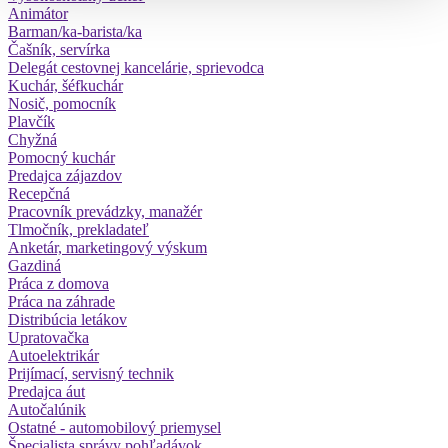
Animátor
Barman/ka-barista/ka
Čašník, servírka
Delegát cestovnej kancelárie, sprievodca
Kuchár, šéfkuchár
Nosič, pomocník
Plavčík
Chyžná
Pomocný kuchár
Predajca zájazdov
Recepčná
Pracovník prevádzky, manažér
Tlmočník, prekladateľ
Anketár, marketingový výskum
Gazdiná
Práca z domova
Práca na záhrade
Distribúcia letákov
Upratovačka
Autoelektrikár
Prijímací, servisný technik
Predajca áut
Autočalúnik
Ostatné - automobilový priemysel
Špecialista správy pohľadávok