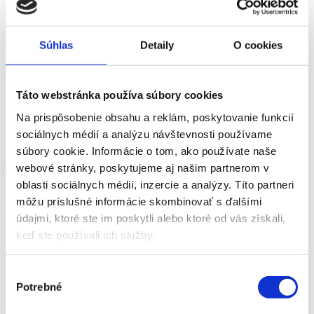
Dispečer, disponent, logistik
Manažér logistiky
Vodná doprava
Vodič/vodička
Súhlas
Detaily
O cookies
Pracovník v leteckej doprave
Poštový pracovník
Vodič autobusov a trolejbusov
Táto webstránka používa súbory cookies
Vodič nákladného automobilu
Skladník
Na prispôsobenie obsahu a reklám, poskytovanie funkcií
Rušňovodič
Taxikár
sociálnych médií a analýzu návštevnosti používame
Železničný pracovník
súbory cookie. Informácie o tom, ako používate naše
Asistent - marketing
webové stránky, poskytujeme aj našim partnerom v
Copywriter
Šéfredaktor, editor
oblasti sociálnych médií, inzercie a analýzy. Títo partneri
Marketingová komunikácia, PR
môžu príslušné informácie skombinovať s ďalšími
Marketingový manažér
údajmi, ktoré ste im poskytli alebo ktoré od vás získali,
Marketingový výskum, stratégia
Novinár, redaktor
keď ste používali ich služby.
Online marketing (reklama, PPC, sociálne siete)
PR, brand manažér
HR manažér
Výber
Personalista, recruiter
Potrebné
súhlasu
Pracovný psychológ
Predavač/ka