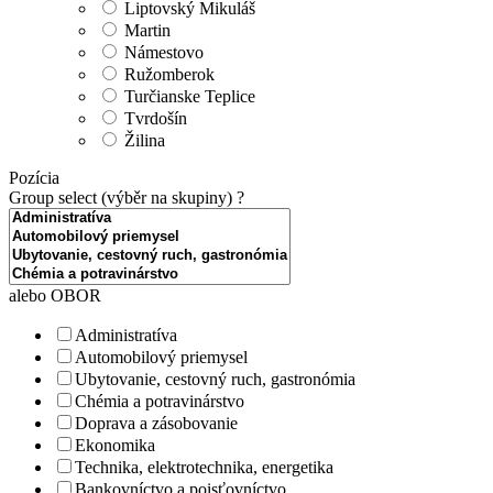
Liptovský Mikuláš
Martin
Námestovo
Ružomberok
Turčianske Teplice
Tvrdošín
Žilina
Pozícia
Group select (výběr na skupiny)
?
alebo OBOR
Administratíva
Automobilový priemysel
Ubytovanie, cestovný ruch, gastronómia
Chémia a potravinárstvo
Doprava a zásobovanie
Ekonomika
Technika, elektrotechnika, energetika
Bankovníctvo a poisťovníctvo