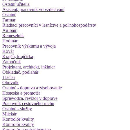
Ostatní učitelia
Asistent, pracovník vo vzdelávaní
Ostatné
Farmár
Riadiaci pracovníci v lesníctve a poľnohospodárstv
Au-pair
Remeselník
Hodinár
Pracovník výskumu a vývoja
Kovár
Krajčír, krajčírka
Zámočník
Projektant, architekt, inžinier
Obkladač, podlahár
Tlačiar
Obuvník
Ostatné - doprava a zásobovanie
Hosteska a promotér
Sprievodca, revízor v doprave
Pracovník cestovného ruchu
Ostatné - služby
Mliekár
Kontrolór kvality
Kontrolór kvality
Kontrolór v potravinárstve