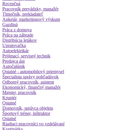
Recepčná
Pracovník prevádzky, manažér
Tlmočník, prekladateľ
Anketár, marketingový výskum
Gazdiná
Práca z domova
Práca na záhrade
Distribúcia letákov
Upratovačka
Autoelektrikár
Prijímací, servisný technik
Predajca áut
Autočalúnik
Ostatné - automobilový priemysel
Špecialista správy pohľadávok
Odborný pracovník, asistent
Ekonomický, finančný manažér
Majster, pracovník
Krupiér
Ostatné
Domovník, správca objektu
Športový tréner, inštruktor
Ostatné
Riadiaci pracovníci vo vzdelávaní
Kvetinárka