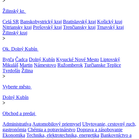
>
Žilinský kr.
Celá SR
Banskobystrický kraj
Bratislavský kraj
Košický kraj
Nitriansky kraj
Prešovský kraj
Trenčiansky kraj
Trnavský kraj
Žilinský kraj
>
Ok. Dolný Kubín
Bytča
Čadca
Dolný Kubín
Kysucké Nové Mesto
Liptovský
Mikuláš
Martin
Námestovo
Ružomberok
Turčianske Teplice
Tvrdošín
Žilina
>
Vyberte město
Dolný Kubín
>
Obchod a predaj
Administratíva
Automobilový priemysel
Ubytovanie, cestovný ruch,
gastronómia
Chémia a potravinárstvo
Doprava a zásobovanie
Ekonomika
Technika, elektrotechnika, energetika
Bankovníctvo a