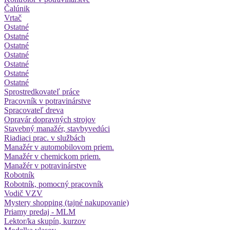
Čalúnik
Vrtač
Ostatné
Ostatné
Ostatné
Ostatné
Ostatné
Ostatné
Ostatné
Sprostredkovateľ práce
Pracovník v potravinárstve
Spracovateľ dreva
Opravár dopravných strojov
Stavebný manažér, stavbyvedúci
Riadiaci prac. v službách
Manažér v automobilovom priem.
Manažér v chemickom priem.
Manažér v potravinárstve
Robotník
Robotník, pomocný pracovník
Vodič VZV
Mystery shopping (tajné nakupovanie)
Priamy predaj - MLM
Lektor/ka skupín, kurzov