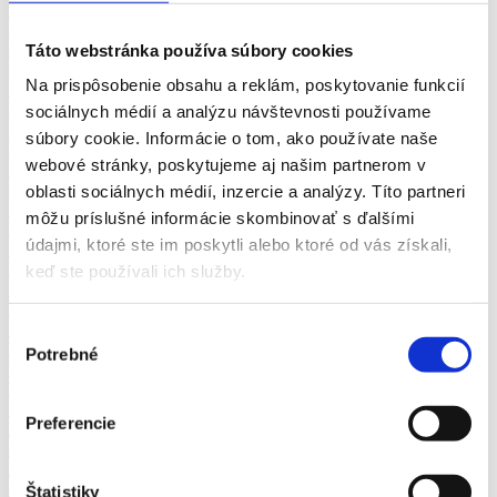
Taxikár
Železničný pracovník
Táto webstránka používa súbory cookies
Asistent - marketing
Copywriter
Na prispôsobenie obsahu a reklám, poskytovanie funkcií
Šéfredaktor, editor
Marketingová komunikácia, PR
sociálnych médií a analýzu návštevnosti používame
Marketingový manažér
súbory cookie. Informácie o tom, ako používate naše
Marketingový výskum, stratégia
webové stránky, poskytujeme aj našim partnerom v
Novinár, redaktor
Online marketing (reklama, PPC, sociálne siete)
oblasti sociálnych médií, inzercie a analýzy. Títo partneri
PR, brand manažér
môžu príslušné informácie skombinovať s ďalšími
HR manažér
údajmi, ktoré ste im poskytli alebo ktoré od vás získali,
Personalista, recruiter
Pracovný psychológ
keď ste používali ich služby.
Predavač/ka
Realitný maklér
Reklamačné oddelenie
Výber
Vedúci call centra
Potrebné
súhlasu
Vedúci nákupu, odbytu
Vedúci predajne, prevádzky
Doučovanie
Preferencie
Fotograf
Opatrovanie detí
Inštalatér
Kaderníčka
Štatistiky