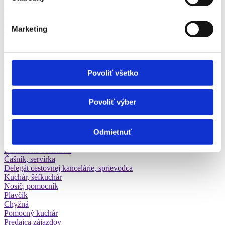
Kozmetička, vizážistka
Manikérka, pedikérka
Masér
Marketing
Obsluha čerpacej stanice
Záhradník
Zlatník, klenotník
Inštruktor autoškoly
Lektor jazykov
Povoliť všetko
Špeciálny pedagóg
Lektor, školiteľ
Učiteľ materskej školy
Povoliť výber
Učiteľ strednej školy
Učiteľ základnej školy
Vychovávateľ
Odmietnuť
Vysokoškolský učiteľ
Animátor
Barman/ka-barista/ka
Čašník, servírka
Delegát cestovnej kancelárie, sprievodca
Kuchár, šéfkuchár
Nosič, pomocník
Plavčík
Chyžná
Pomocný kuchár
Predajca zájazdov