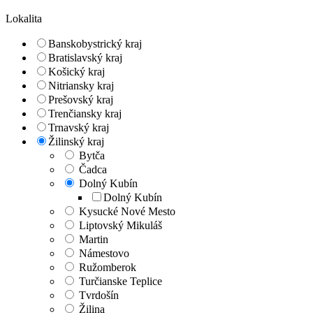
Lokalita
Banskobystrický kraj
Bratislavský kraj
Košický kraj
Nitriansky kraj
Prešovský kraj
Trenčiansky kraj
Trnavský kraj
Žilinský kraj
Bytča
Čadca
Dolný Kubín
Dolný Kubín
Kysucké Nové Mesto
Liptovský Mikuláš
Martin
Námestovo
Ružomberok
Turčianske Teplice
Tvrdošín
Žilina