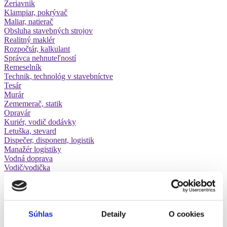
Žeriavnik
Klampiar, pokrývač
Maliar, natierač
Obsluha stavebných strojov
Realitný maklér
Rozpočtár, kalkulant
Správca nehnuteľností
Remeselník
Technik, technológ v stavebníctve
Tesár
Murár
Zememerač, statik
Opravár
Kuriér, vodič dodávky
Letuška, stevard
Dispečer, disponent, logistik
Manažér logistiky
Vodná doprava
Vodič/vodička
Pracovník v leteckej doprave
Poštový pracovník
Vodič autobusov a trolejbusov
Vodič nákladného automobilu
Skladník
Súhlas
Detaily
O cookies
Rušňovodič