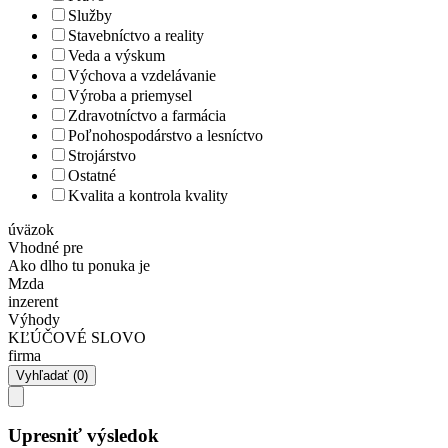
Služby
Stavebníctvo a reality
Veda a výskum
Výchova a vzdelávanie
Výroba a priemysel
Zdravotníctvo a farmácia
Poľnohospodárstvo a lesníctvo
Strojárstvo
Ostatné
Kvalita a kontrola kvality
úväzok
Vhodné pre
Ako dlho tu ponuka je
Mzda
inzerent
Výhody
KĽÚČOVÉ SLOVO
firma
Upresniť výsledok