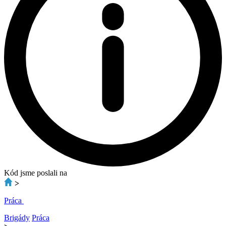
Kód jsme poslali na
>
Práca
Brigády
Práca