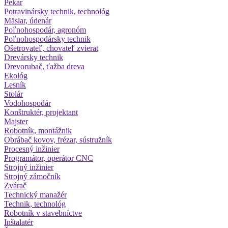
Pekár
Potravinársky technik, technológ
Mäsiar, údenár
Poľnohospodár, agronóm
Poľnohospodársky technik
Ošetrovateľ, chovateľ zvierat
Drevársky technik
Drevorubač, ťažba dreva
Ekológ
Lesník
Stolár
Vodohospodár
Konštruktér, projektant
Majster
Robotník, montážnik
Obrábač kovov, frézar, sústružník
Procesný inžinier
Programátor, operátor CNC
Strojný inžinier
Strojný zámočník
Zvárač
Technický manažér
Technik, technológ
Robotník v stavebníctve
Inštalatér