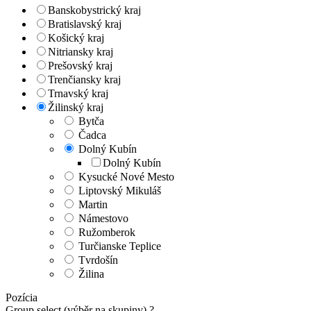
Banskobystrický kraj
Bratislavský kraj
Košický kraj
Nitriansky kraj
Prešovský kraj
Trenčiansky kraj
Trnavský kraj
Žilinský kraj
Bytča
Čadca
Dolný Kubín
Dolný Kubín
Kysucké Nové Mesto
Liptovský Mikuláš
Martin
Námestovo
Ružomberok
Turčianske Teplice
Tvrdošín
Žilina
Pozícia
Group select (výběr na skupiny)
?