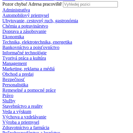
Pozor chyba!
Adresa pracoviště
Administratíva
Automobilový priemysel
Ubytovanie, cestovný ruch, gastronómia
Chémia a potravinárstvo
Doprava a zásobovanie
Ekonomika
Technika, elektrotechnika, energetika
Bankovníctvo a poisťovníctvo
Informačné technológie
Tvorivá práca a kultúra
Management
Marketing, reklama a médiá
Obchod a predaj
Bezpečnosť
Personalistika
Remeselné a pomocné práce
Právo
Služby
Stavebníctvo a reality
Veda a výskum
Výchova a vzdelávanie
Výroba a priemysel
Zdravotníctvo a farmácia
Poľnohospodárstvo a lesníctvo