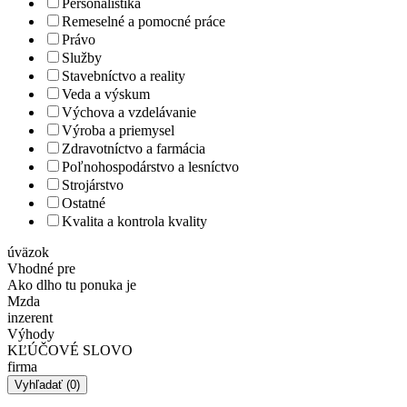
Personalistika
Remeselné a pomocné práce
Právo
Služby
Stavebníctvo a reality
Veda a výskum
Výchova a vzdelávanie
Výroba a priemysel
Zdravotníctvo a farmácia
Poľnohospodárstvo a lesníctvo
Strojárstvo
Ostatné
Kvalita a kontrola kvality
úväzok
Vhodné pre
Ako dlho tu ponuka je
Mzda
inzerent
Výhody
KĽÚČOVÉ SLOVO
firma