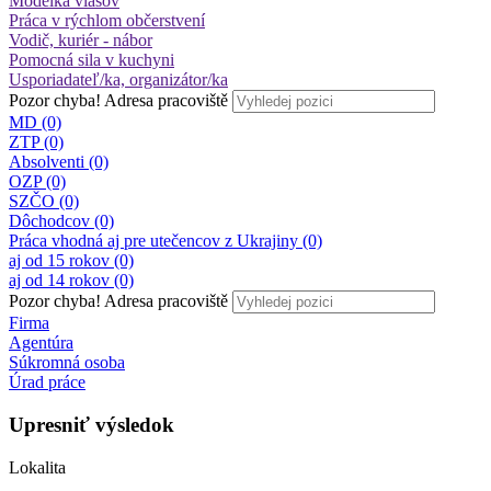
Modelka vlasov
Práca v rýchlom občerstvení
Vodič, kuriér - nábor
Pomocná sila v kuchyni
Usporiadateľ/ka, organizátor/ka
Pozor chyba!
Adresa pracoviště
MD (0)
ZTP (0)
Absolventi (0)
OZP (0)
SZČO (0)
Dôchodcov (0)
Práca vhodná aj pre utečencov z Ukrajiny (0)
aj od 15 rokov (0)
aj od 14 rokov (0)
Pozor chyba!
Adresa pracoviště
Firma
Agentúra
Súkromná osoba
Úrad práce
Upresniť výsledok
Lokalita