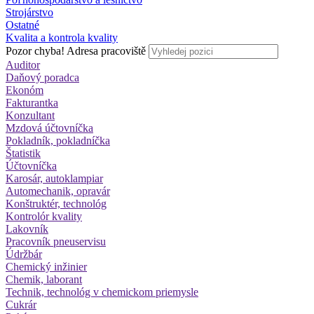
Strojárstvo
Ostatné
Kvalita a kontrola kvality
Pozor chyba!
Adresa pracoviště
Auditor
Daňový poradca
Ekonóm
Fakturantka
Konzultant
Mzdová účtovníčka
Pokladník, pokladníčka
Štatistik
Účtovníčka
Karosár, autoklampiar
Automechanik, opravár
Konštruktér, technológ
Kontrolór kvality
Lakovník
Pracovník pneuservisu
Údržbár
Chemický inžinier
Chemik, laborant
Technik, technológ v chemickom priemysle
Cukrár