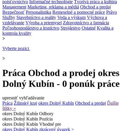
poisťovníctvo
Informačné technológie
Tvorivá práca a kultúra
Management
Marketing, reklama a médiá
Obchod a predaj
Bezpečnosť
Personalistika
Remeselné a pomocné práce
Právo
Služby
Stavebníctvo a reality
Veda a výskum
Výchova a
vzdelávanie
Výroba a priemysel
Zdravotníctvo a farmácia
Poľnohospodárstvo a lesníctvo
Strojárstvo
Ostatné
Kvalita a
kontrola kvality
>
Vyberte pozici
>
Práca Obchod a prodej okres
Dolný Kubín - 0 ponúk práce
upresniť vyhľadávanie
Práca
Žilinský kraj
okres Dolný Kubín
Obchod a predaj
Ďalšie
štítky »
okres Dolný Kubín
Odbory
okres Dolný Kubín
Pozícia
okres Dolný Kubín
Vhodné pre
okres Dolný Kubín
zkrácený úvazek >