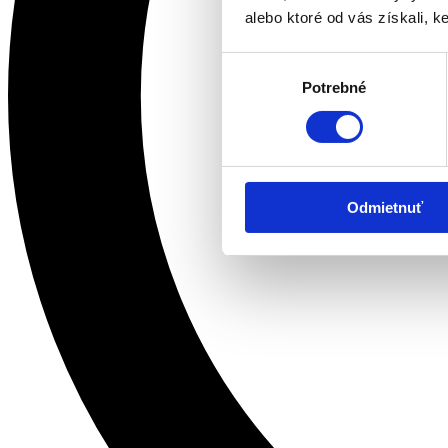
alebo ktoré od vás získali, ke
Výber
Potrebné
súhlasu
Odmietnuť