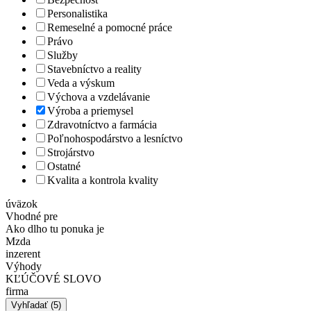
Personalistika
Remeselné a pomocné práce
Právo
Služby
Stavebníctvo a reality
Veda a výskum
Výchova a vzdelávanie
Výroba a priemysel
Zdravotníctvo a farmácia
Poľnohospodárstvo a lesníctvo
Strojárstvo
Ostatné
Kvalita a kontrola kvality
úväzok
Vhodné pre
Ako dlho tu ponuka je
Mzda
inzerent
Výhody
KĽÚČOVÉ SLOVO
firma