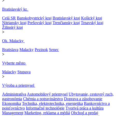
>
Bratislavský kr.
Celá SR
Banskobystrický kraj
Bratislavský kraj
Košický kraj
Nitriansky kraj
Prešovský kraj
Trenčiansky kraj
Trnavský kraj
Žilinský kraj
>
Ok. Malacky
Bratislava
Malacky
Pezinok
Senec
>
Vyberte město
Malacky
Stupava
>
Výroba a priemysel
Administratíva
Automobilový priemysel
Ubytovanie, cestovný ruch,
gastronómia
Chémia a potravinárstvo
Doprava a zásobovanie
Ekonomika
Technika, elektrotechnika, energetika
Bankovníctvo a
poisťovníctvo
Informačné technológie
Tvorivá práca a kultúra
Management
Marketing, reklama a médiá
Obchod a predaj