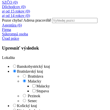
SZČO (0)
Dôchodcov (0)
aj od 15 rokov (0)
aj od 14 rokov (0)
Pozor chyba!
Adresa pracoviště
Agentúra (6)
Firma
Súkromná osoba
Úrad práce
Upresniť výsledok
Lokalita
Banskobystrický kraj
Bratislavský kraj
Bratislava
Malacky
Malacky
Stupava
Pezinok
Senec
Košický kraj