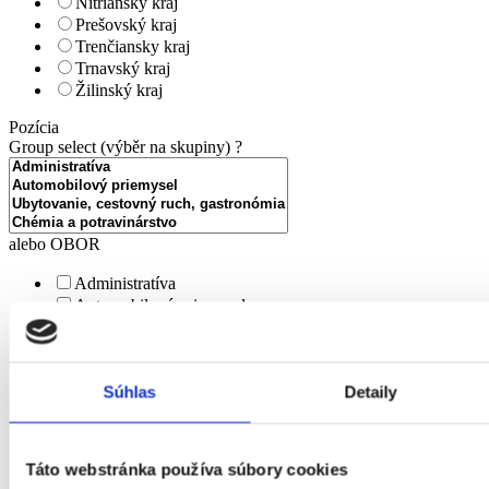
Nitriansky kraj
Prešovský kraj
Trenčiansky kraj
Trnavský kraj
Žilinský kraj
Pozícia
Group select (výběr na skupiny)
?
alebo OBOR
Administratíva
Automobilový priemysel
Ubytovanie, cestovný ruch, gastronómia
Chémia a potravinárstvo
Doprava a zásobovanie
Súhlas
Detaily
Ekonomika
Technika, elektrotechnika, energetika
Bankovníctvo a poisťovníctvo
Informačné technológie
Táto webstránka používa súbory cookies
Tvorivá práca a kultúra