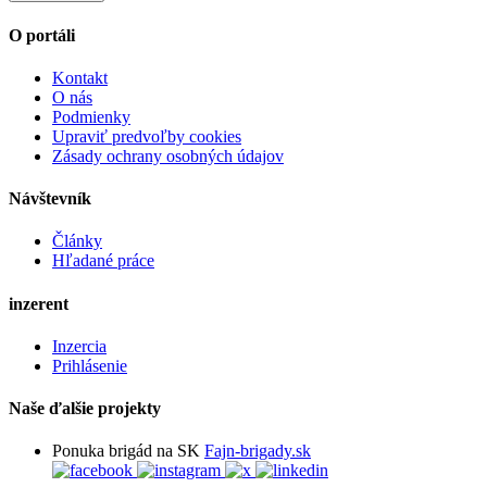
O portáli
Kontakt
O nás
Podmienky
Upraviť predvoľby cookies
Zásady ochrany osobných údajov
Návštevník
Články
Hľadané práce
inzerent
Inzercia
Prihlásenie
Naše ďalšie projekty
Ponuka brigád na SK
Fajn-brigady.sk