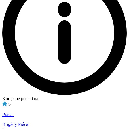
Kód jsme poslali na
>
Práca
Brigády
Práca