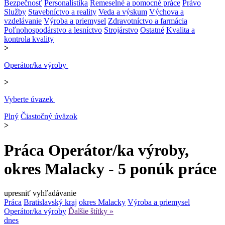
Bezpečnosť
Personalistika
Remeselné a pomocné práce
Právo
Služby
Stavebníctvo a reality
Veda a výskum
Výchova a
vzdelávanie
Výroba a priemysel
Zdravotníctvo a farmácia
Poľnohospodárstvo a lesníctvo
Strojárstvo
Ostatné
Kvalita a
kontrola kvality
>
Operátor/ka výroby
>
Vyberte úvazek
Plný
Čiastočný úväzok
>
Práca Operátor/ka výroby,
okres Malacky - 5 ponúk práce
upresniť vyhľadávanie
Práca
Bratislavský kraj
okres Malacky
Výroba a priemysel
Operátor/ka výroby
Ďalšie štítky »
dnes