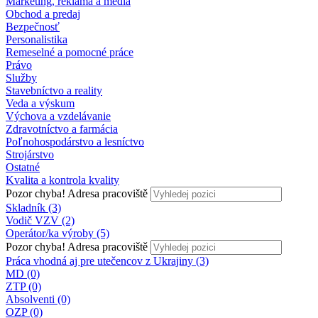
Marketing, reklama a médiá
Obchod a predaj
Bezpečnosť
Personalistika
Remeselné a pomocné práce
Právo
Služby
Stavebníctvo a reality
Veda a výskum
Výchova a vzdelávanie
Zdravotníctvo a farmácia
Poľnohospodárstvo a lesníctvo
Strojárstvo
Ostatné
Kvalita a kontrola kvality
Pozor chyba!
Adresa pracoviště
Skladník (3)
Vodič VZV (2)
Operátor/ka výroby (5)
Pozor chyba!
Adresa pracoviště
Práca vhodná aj pre utečencov z Ukrajiny (3)
MD (0)
ZTP (0)
Absolventi (0)
OZP (0)