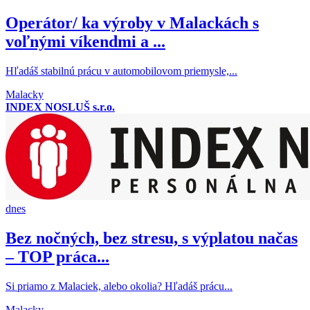
Operátor/ ka výroby v Malackách s
voľnými víkendmi a ...
Hľadáš stabilnú prácu v automobilovom priemysle,...
Malacky
INDEX NOSLUŠ s.r.o.
dnes
Bez nočných, bez stresu, s výplatou načas
– TOP práca...
Si priamo z Malaciek, alebo okolia? Hľadáš prácu...
Malacky