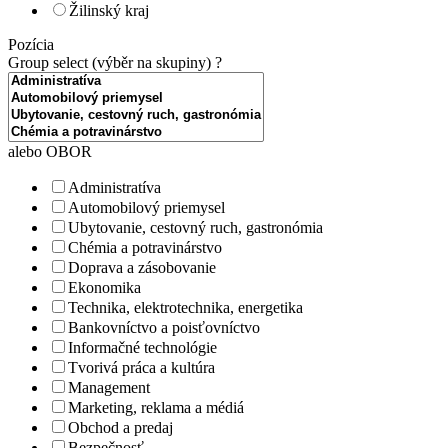
Žilinský kraj
Pozícia
Group select (výběr na skupiny)
?
alebo OBOR
Administratíva
Automobilový priemysel
Ubytovanie, cestovný ruch, gastronómia
Chémia a potravinárstvo
Doprava a zásobovanie
Ekonomika
Technika, elektrotechnika, energetika
Bankovníctvo a poisťovníctvo
Informačné technológie
Tvorivá práca a kultúra
Management
Marketing, reklama a médiá
Obchod a predaj
Bezpečnosť