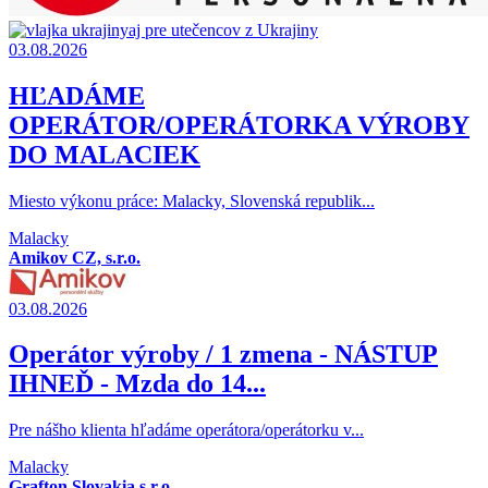
aj pre utečencov z Ukrajiny
03.08.2026
HĽADÁME
OPERÁTOR/OPERÁTORKA VÝROBY
DO MALACIEK
Miesto výkonu práce: Malacky, Slovenská republik...
Malacky
Amikov CZ, s.r.o.
03.08.2026
Operátor výroby / 1 zmena - NÁSTUP
IHNEĎ - Mzda do 14...
Pre nášho klienta hľadáme operátora/operátorku v...
Malacky
Grafton Slovakia s.r.o.