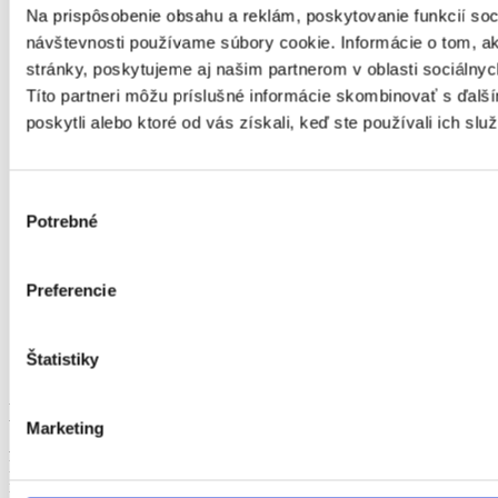
Management
Na prispôsobenie obsahu a reklám, poskytovanie funkcií soc
Marketing, reklama a médiá
návštevnosti používame súbory cookie. Informácie o tom, 
Obchod a predaj
stránky, poskytujeme aj našim partnerom v oblasti sociálnych
Bezpečnosť
Títo partneri môžu príslušné informácie skombinovať s ďalší
Personalistika
poskytli alebo ktoré od vás získali, keď ste používali ich služ
Remeselné a pomocné práce
Právo
Služby
Stavebníctvo a reality
Výber
Veda a výskum
Potrebné
súhlasu
Výchova a vzdelávanie
Výroba a priemysel
Zdravotníctvo a farmácia
Preferencie
Poľnohospodárstvo a lesníctvo
Strojárstvo
Ostatné
Štatistiky
Kvalita a kontrola kvality
úväzok
Vhodné pre
Marketing
Ako dlho tu ponuka je
Mzda
inzerent