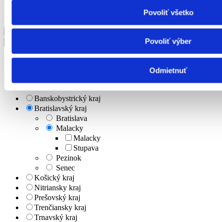
Výhody
Povoliť všetko
KĽÚČOVÉ SLOVO
firma
Povoliť výber
Upresniť výsledok
Odmietnuť
Lokalita
Banskobystrický kraj
Bratislavský kraj
Bratislava
Malacky
Malacky
Stupava
Pezinok
Senec
Košický kraj
Nitriansky kraj
Prešovský kraj
Trenčiansky kraj
Trnavský kraj