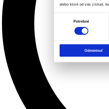
alebo ktoré od vás získali, ke
Výber
Potrebné
súhlasu
Odmietnuť