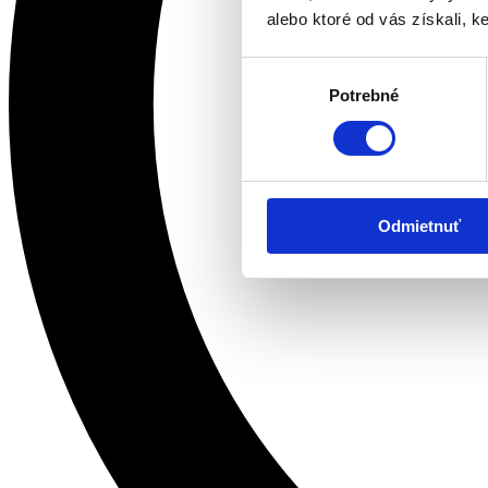
alebo ktoré od vás získali, ke
Výber
Potrebné
súhlasu
Odmietnuť