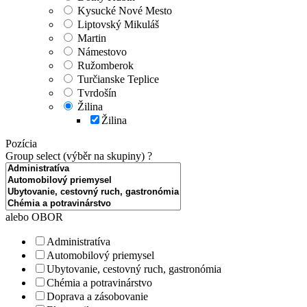
Kysucké Nové Mesto
Liptovský Mikuláš
Martin
Námestovo
Ružomberok
Turčianske Teplice
Tvrdošín
Žilina
Žilina
Pozícia
Group select (výběr na skupiny)
?
alebo OBOR
Administratíva
Automobilový priemysel
Ubytovanie, cestovný ruch, gastronómia
Chémia a potravinárstvo
Doprava a zásobovanie