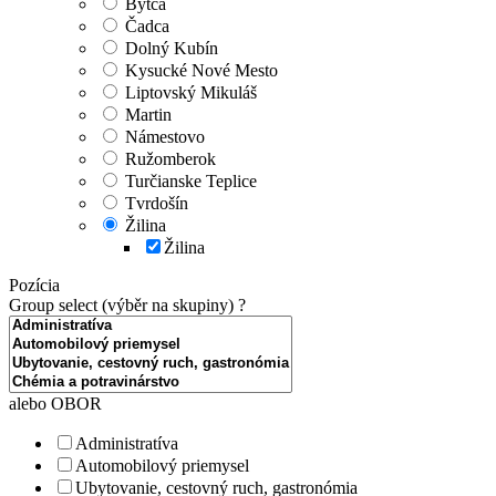
Bytča
Čadca
Dolný Kubín
Kysucké Nové Mesto
Liptovský Mikuláš
Martin
Námestovo
Ružomberok
Turčianske Teplice
Tvrdošín
Žilina
Žilina
Pozícia
Group select (výběr na skupiny)
?
alebo OBOR
Administratíva
Automobilový priemysel
Ubytovanie, cestovný ruch, gastronómia