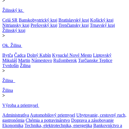
>
Žilinský kr.
Celá SR
Banskobystrický kraj
Bratislavský kraj
Košický kraj
Nitriansky kraj
Prešovský kraj
Trenčiansky kraj
Trnavský kraj
Žilinský kraj
>
Ok. Žilina
Bytča
Čadca
Dolný Kubín
Kysucké Nové Mesto
Liptovský
Mikuláš
Martin
Námestovo
Ružomberok
Turčianske Teplice
Tvrdošín
Žilina
>
Žilina
Žilina
>
Výroba a priemysel
Administratíva
Automobilový priemysel
Ubytovanie, cestovný ruch,
gastronómia
Chémia a potravinárstvo
Doprava a zásobovanie
Ekonomika
Technika, elektrotechnika, energetika
Bankovníctvo a