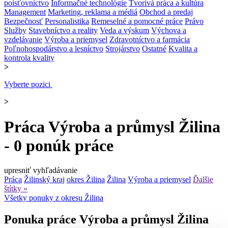
poisťovníctvo
Informačné technológie
Tvorivá práca a kultúra
Management
Marketing, reklama a médiá
Obchod a predaj
Bezpečnosť
Personalistika
Remeselné a pomocné práce
Právo
Služby
Stavebníctvo a reality
Veda a výskum
Výchova a
vzdelávanie
Výroba a priemysel
Zdravotníctvo a farmácia
Poľnohospodárstvo a lesníctvo
Strojárstvo
Ostatné
Kvalita a
kontrola kvality
>
Vyberte pozici
>
Práca Výroba a průmysl Žilina
- 0 ponúk práce
upresniť vyhľadávanie
Práca
Žilinský kraj
okres Žilina
Žilina
Výroba a priemysel
Ďalšie
štítky »
Všetky ponuky z okresu Žilina
Ponuka práce Výroba a průmysl Žilina