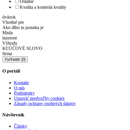
Ostatné
Kvalita a kontrola kvality
úväzok
Vhodné pre
Ako dlho tu ponuka je
Mzda
inzerent
Výhody
KĽÚČOVÉ SLOVO
firma
O portáli
Kontakt
O nás
Podmienky
Upraviť predvoľby cookies
Zásady ochrany osobných údajov
Návštevník
Články