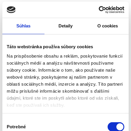
Práca Výroba a průmysl Žilina a okolie - vyberte si z viac ako 0+
overených ponúk práce v odbore Výroba a průmysl v meste Žilina
za srpen 2026 na pracovnom portáli fajn-praca.sk
Súhlas
Detaily
O cookies
Žilina
Odbory
Žilina
Pozícia
Žilina
Vhodné pre
Žilina
zkrácený úvazek >
Táto webstránka používa súbory cookies
Pozor chyba!
Adresa pracoviště
Doprava a zásobovanie (1)
Na prispôsobenie obsahu a reklám, poskytovanie funkcií
Automobilový priemysel (1)
sociálnych médií a analýzu návštevnosti používame
Administratíva (1)
súbory cookie. Informácie o tom, ako používate naše
Ubytovanie, cestovný ruch, gastronómia
Chémia a potravinárstvo
webové stránky, poskytujeme aj našim partnerom v
Ekonomika
oblasti sociálnych médií, inzercie a analýzy. Títo partneri
Technika, elektrotechnika, energetika
môžu príslušné informácie skombinovať s ďalšími
Bankovníctvo a poisťovníctvo
Informačné technológie
údajmi, ktoré ste im poskytli alebo ktoré od vás získali,
Tvorivá práca a kultúra
keď ste používali ich služby.
Management
Marketing, reklama a médiá
Obchod a predaj
Výber
Bezpečnosť
Potrebné
súhlasu
Personalistika