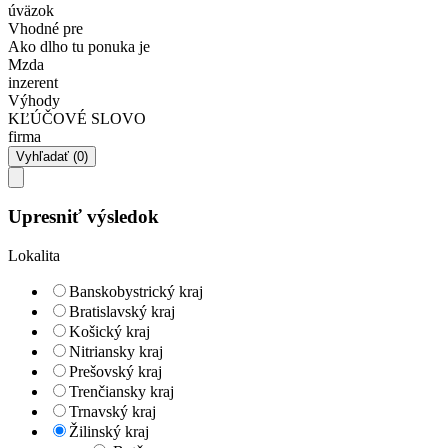
úväzok
Vhodné pre
Ako dlho tu ponuka je
Mzda
inzerent
Výhody
KĽÚČOVÉ SLOVO
firma
Upresniť výsledok
Lokalita
Banskobystrický kraj
Bratislavský kraj
Košický kraj
Nitriansky kraj
Prešovský kraj
Trenčiansky kraj
Trnavský kraj
Žilinský kraj