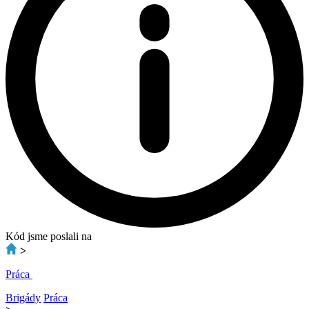
Kód jsme poslali na
>
Práca
Brigády
Práca