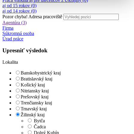
Práca vhodná aj pre utečencov z Ukrajiny (0)
aj od 15 rokov (0)
aj od 14 rokov (0)
Pozor chyba!
Adresa pracoviště
Agentúra (3)
Firma
Súkromná osoba
Úrad práce
Upresniť výsledok
Lokalita
Banskobystrický kraj
Bratislavský kraj
Košický kraj
Nitriansky kraj
Prešovský kraj
Trenčiansky kraj
Trnavský kraj
Žilinský kraj
Bytča
Čadca
Dolný Kubín